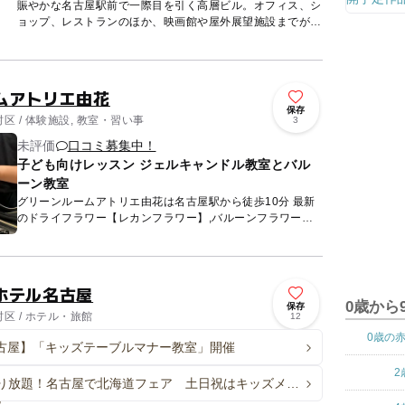
賑やかな名古屋駅前で一際目を引く高層ビル。オフィス、シ
ョップ、レストランのほか、映画館や屋外展望施設までが入
る地下6階、地上47階建ての大型複合施設です。 中に入ると
圧巻の...
ムアトリエ由花
保存
 / 体験施設, 教室・習い事
3
未評価
口コミ募集中！
子ども向けレッスン ジェルキャンドル教室とバル
ーン教室
グリーンルームアトリエ由花は名古屋駅から徒歩10分 最新
のドライフラワー【レカンフラワー】,バルーンフラワー、
ジェルキャンドルレッスンをしています。 親子で体験して
もＯ...
ホテル名古屋
0歳から
保存
区 / ホテル・旅館
12
0歳の
古屋】「キッズテーブルマナー教室」開催
2
り放題！名古屋で北海道フェア 土日祝はキッズメニ
ハロウィンスイーツも