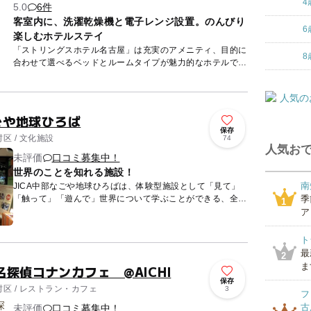
4
5.0
6件
客室内に、洗濯乾燥機と電子レンジ設置。のんびり
6
楽しむホテルステイ
「ストリングスホテル名古屋」は充実のアメニティ、目的に
8
合わせて選べるベッドとルームタイプが魅力的なホテルで
す。客室はリラクゼーション電動ベッド設置の「スイー
ト」、2つの窓が開...
なごや地球ひろば
保存
区 / 文化施設
74
人気おで
未評価
口コミ募集中！
世界のことを知れる施設！
南
JICA中部なごや地球ひろばは、体験型施設として「見て」
「触って」「遊んで」世界について学ぶことができる、全天
季
1
候型施設です。
ア
ト
最
2
ま
探偵コナンカフェ @AICHI
保存
区 / レストラン・カフェ
3
フ
古
未評価
口コミ募集中！