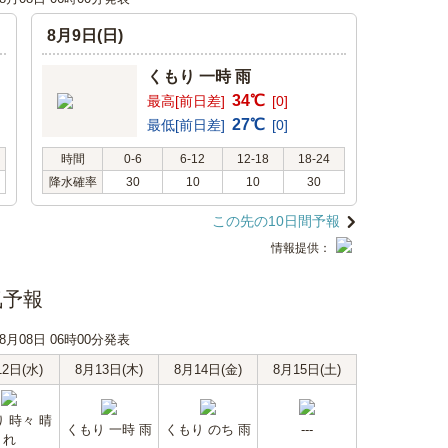
8月9日(日)
くもり 一時 雨
34℃
最高[前日差]
[0]
27℃
最低[前日差]
[0]
時間
0-6
6-12
12-18
18-24
降水確率
30
10
10
30
この先の10日間予報
情報提供：
気予報
08月08日 06時00分発表
12日(水)
8月13日(木)
8月14日(金)
8月15日(土)
 時々 晴
くもり 一時 雨
くもり のち 雨
---
れ