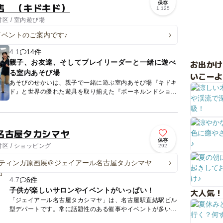
保存
店 （キドキド）
1,125
区 / 室内遊び場
イベントのご案内です♪
4.1
14件
親子、お友達、そしてプレイリーダーと一緒に遊べ
お出か
る室内あそび場
いこーよ
あそびのせかいは、親子で一緒に遊ぶ室内あそび場『キドキ
ド』と世界の優れた遊具を取り揃えた『ボーネルンドショッ
プ』が合体した施設です。 『キドキド』内「アクティブオ
ーシャ...
名古屋タカシマヤ
保存
区 / ショッピング
292
ティンガ原画展＠ジェイアール名古屋タカシマヤ
4.7
6件
子供が楽しいサロンやイベントがいっぱい！
大人気！
「ジェイアール名古屋タカシマヤ」は、名古屋駅直結駅ビル
型デパートです。常に話題性のある催事やイベントが多いの
が特徴です。フロアは、8Fがベビーこどものフロアになっ