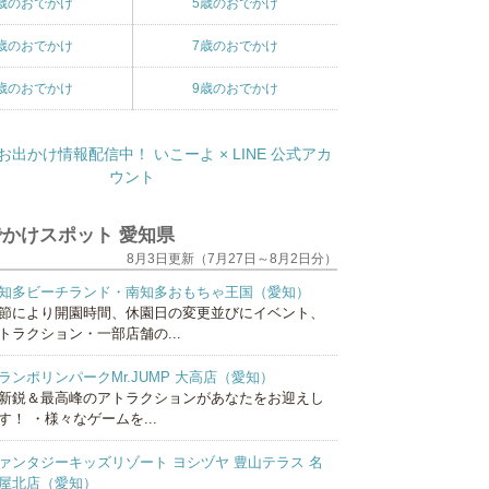
歳のおでかけ
5歳のおでかけ
歳のおでかけ
7歳のおでかけ
歳のおでかけ
9歳のおでかけ
かけスポット 愛知県
8月3日更新（7月27日～8月2日分）
知多ビーチランド・南知多おもちゃ王国（愛知）
節により開園時間、休園日の変更並びにイベント、
トラクション・一部店舗の...
ランポリンパークMr.JUMP 大高店（愛知）
新鋭＆最高峰のアトラクションがあなたをお迎えし
す！ ・様々なゲームを...
ァンタジーキッズリゾート ヨシヅヤ 豊山テラス 名
屋北店（愛知）