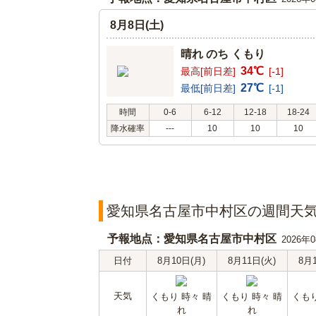
8月8日(土)
晴れ のち くもり
34℃
最高[前日差]
[-1]
27℃
最低[前日差]
[-1]
時間
0-6
6-12
12-18
18-24
降水確率
---
10
10
10
愛知県名古屋市中村区の週間天
予報地点：愛知県名古屋市中村区
2026年
日付
8月10日(月)
8月11日(火)
8月
天気
くもり 時々 晴
くもり 時々 晴
くもり
れ
れ