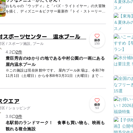
ックなメニューがたくさん！
おもちゃの「ウッディ」と「バズ・ライトイヤー」の大冒険
を描く、ディズニー＆ピクサー最新作『トイ・ストーリー
5』の世界観を楽しむことができるスペシャルなカフェで
す。美味しいメニ...
村スポーツセンター 温水プール
保存
 / スポーツ施設, プール
150
4.2
2件
豊臣秀吉のゆかりの地である中村公園の一画にある
屋内温水プール
※この施設は現在休館中です。 屋内プール休場は、令和7年
11月1日（土曜日）から令和8年3月31日（火曜日）まで 全
館休館は、令和7年12月1日（日曜日）から令和8年3月...
スクエア
保存
区 / ショッピング
53
3.8
3件
名駅前のランドマーク！ 食事も買い物も、映画も
観れる複合施設