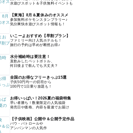
水遊びスポット＆子供無料イベントも
【東海】8月＆夏休みのオススメ
参加無料ポケモンスタンプラリー♪
気分爽快水遊びスポット情報も！
いこーよおすすめ【早割プラン】
ファミリー向け人気ホテルも！
旅行の予約は早めが断然お得♪
水分補給時は要注意！
直飲みしたペットボトル、
何日後まで飲んでも大丈夫？
全国のお得なフリーきっぷ15選
子供50円均一の切符から
100円で1日乗り放題も！
お得いっぱい！2026夏の福袋特集
早い者勝ち！数量限定の人気福袋
発売日や価格、内容を最速でお届け
【子供映画】公開中＆公開予定作品
パウ・パトロールや
アンパンマンの人気作