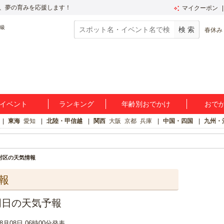
、夢の育みを応援します！
マイクーポン
春休み
イベント
ランキング
年齢別おでかけ
おで
東海
愛知
北陸・甲信越
関西
大阪
京都
兵庫
中国・四国
九州・
村区の天気情報
報
明日の天気予報
08月08日 06時00分発表