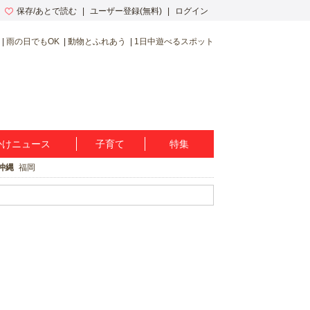
保存/あとで読む
ユーザー登録(無料)
ログイン
雨の日でもOK
動物とふれあう
1日中遊べるスポット
かけニュース
子育て
特集
沖縄
福岡