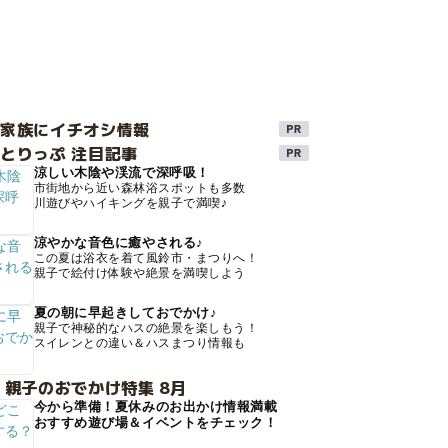
け家族にイチオシ情報
とりっぷ 注目記事
涼しい木陰や渓流で深呼吸！
市街地から近い森林浴スポットも多数
川遊びやハイキングを親子で満喫♪
涼やかな音色に癒やされる♪
この夏は浴衣を着て風鈴市・まつりへ！
親子で絵付け体験や絶景を満喫しよう
夏の朝に早起きしておでかけ♪
親子で神秘的なハスの絶景を楽しもう！
スイレンとの違い＆ハスまつり情報も
 親子のおでかけ特集 8月
今から準備！夏休みのお出かけ情報満載
おすすめ遊び場＆イベントをチェック！