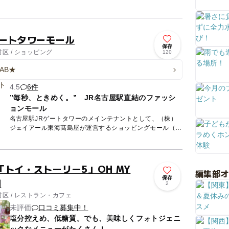
ていて、子供...
ゲートタワーモール
保存
区 / ショッピング
120
LAB★
4.5
6件
”毎秒、ときめく。” JR名古屋駅直結のファッシ
ョンモール
名古屋駅JRゲートタワーのメインテナントとして、（株）
ジェイアール東海髙島屋が運営するショッピングモール（専
門店）です。ショップ数は約170。「毎秒、ときめく。」を
コンセプト...
トイ・ストーリー5」OH MY
編集部
保存
知
2
区 / レストラン・カフェ
未評価
口コミ募集中！
塩分控えめ、低糖質。でも、美味しくフォトジェニ