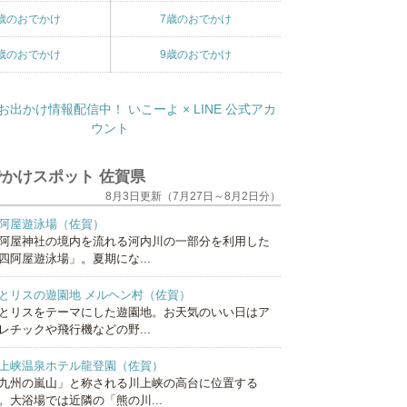
歳のおでかけ
7歳のおでかけ
歳のおでかけ
9歳のおでかけ
かけスポット 佐賀県
8月3日更新（7月27日～8月2日分）
阿屋遊泳場（佐賀）
阿屋神社の境内を流れる河内川の一部分を利用した
四阿屋遊泳場」。夏期にな...
とリスの遊園地 メルヘン村（佐賀）
とリスをテーマにした遊園地。お天気のいい日はア
レチックや飛行機などの野...
上峡温泉ホテル龍登園（佐賀）
九州の嵐山」と称される川上峡の高台に位置する
。大浴場では近隣の「熊の川...