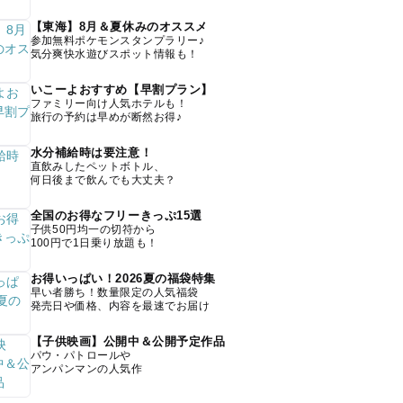
【東海】8月＆夏休みのオススメ
参加無料ポケモンスタンプラリー♪
気分爽快水遊びスポット情報も！
いこーよおすすめ【早割プラン】
ファミリー向け人気ホテルも！
旅行の予約は早めが断然お得♪
水分補給時は要注意！
直飲みしたペットボトル、
何日後まで飲んでも大丈夫？
全国のお得なフリーきっぷ15選
子供50円均一の切符から
100円で1日乗り放題も！
お得いっぱい！2026夏の福袋特集
早い者勝ち！数量限定の人気福袋
発売日や価格、内容を最速でお届け
【子供映画】公開中＆公開予定作品
パウ・パトロールや
アンパンマンの人気作