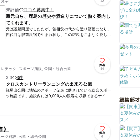
場見学
12
未評価
口コミ募集中！
蔵元自ら、鹿島の歴史や酒造りについて熱く案内し
てくれます。
元は廻船問屋でしたたが、曽祖父の代から造り酒屋になり、
四代目は肥前浜宿で生まれ育ち、この環境をこよなく愛して
きました。旅の土産になるようにと、女性にも飲みやすい甘
口系のお酒も...
保存
スレチック, スポーツ施設, 公園・総合公園
44
3.3
3件
クロスカントリーランニングの出来る公園
蟻尾山公園は地域のスポーツ促進に供されている総合スポー
ツ施設です。施設内には9,000人の観客を収容できるナイタ
編集部
ー施設のある野球場、第3種公認陸上トラックのある陸上競
技場、グ...
市）
保存
ポーツ施設, 公園・総合公園
6