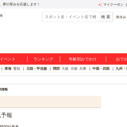
、夢の育みを応援します！
マイクーポン
春休み
イベント
ランキング
年齢別おでかけ
おで
東海
愛知
北陸・甲信越
関西
大阪
京都
兵庫
中国・四国
九州・
気情報
気予報
18時00分発表