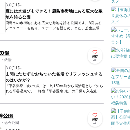
3.0
1件
夏には水遊びもできる！鹿島市街地にある広大な敷
地を誇る公園
鹿島市の市街地にある広大な敷地を誇る公園です。8面ある
テニスコートもあり、スポーツも親しめ、また、芝生広場は
見通しが良く、親子連れに人気！憩いの森にはコンビネーシ
ョン遊具やス...
の湯
保存
泉・銭湯
28
3.0
1件
山間にたたずむおちついた名湯でリフレッシュする
のはいかが？
「平谷温泉 山吹の湯」は、約150年前から湯治場として知ら
れる平谷温泉で、一軒宿「平谷温泉 庵」の日帰り入浴施設
です。 男女別の内風呂と露天風呂で名湯につかることがで
き...
畔公園
保存
公園・総合公園
13