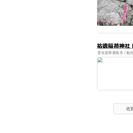
祐徳稲荷神社
佐賀県鹿島市 / 観
佐