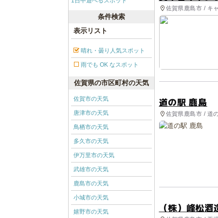
1日中遊べるスポット
佐賀県鹿島市 / キ
条件検索
表示リスト
晴れ・曇り人気スポット
雨でも OK なスポット
佐賀県の市区町村の天気
佐賀市の天気
道の駅 鹿島
唐津市の天気
佐賀県鹿島市 / 道
鳥栖市の天気
多久市の天気
伊万里市の天気
武雄市の天気
鹿島市の天気
小城市の天気
（株）峰松酒
嬉野市の天気