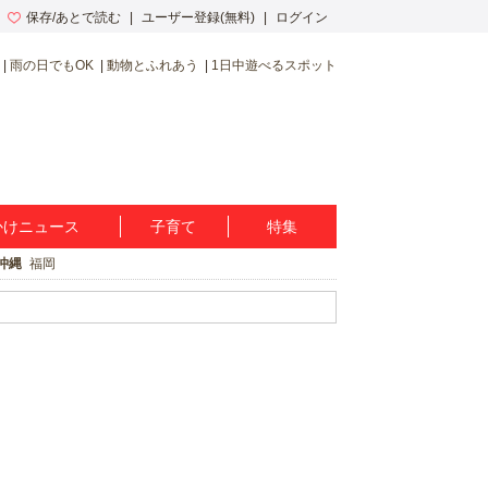
保存/あとで読む
ユーザー登録(無料)
ログイン
雨の日でもOK
動物とふれあう
1日中遊べるスポット
かけニュース
子育て
特集
沖縄
福岡