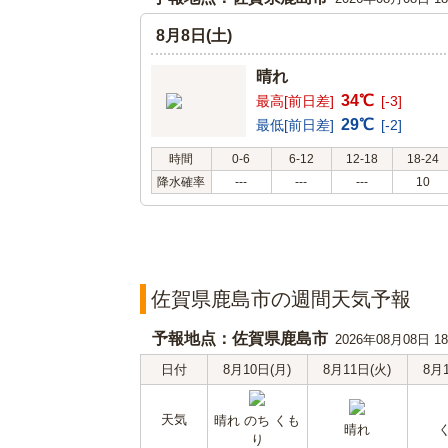
8月8日(土)
晴れ
34℃
最高[前日差]
[-3]
29℃
最低[前日差]
[-2]
時間
0-6
6-12
12-18
18-24
降水確率
---
---
---
10
佐賀県鹿島市の週間天気予報
予報地点：佐賀県鹿島市
2026年08月08日 
日付
8月10日(月)
8月11日(火)
8月
天気
晴れ のち くも
晴れ
り