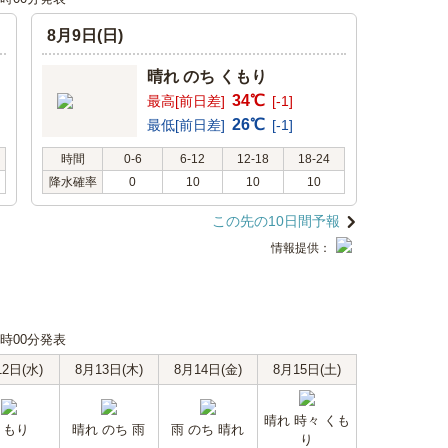
8月9日(日)
晴れ のち くもり
34℃
最高[前日差]
[-1]
26℃
最低[前日差]
[-1]
時間
0-6
6-12
12-18
18-24
降水確率
0
10
10
10
この先の10日間予報
情報提供：
18時00分発表
12日(水)
8月13日(木)
8月14日(金)
8月15日(土)
晴れ 時々 くも
くもり
晴れ のち 雨
雨 のち 晴れ
り