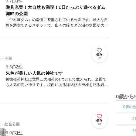
3.7
1件
遊具充実！大自然も満喫！1日たっぷり遊べるダム
湖畔の公園
「中木庭ダム」の南側に整備されている公園です。雄大な自
然を満喫できるスポットで、山々の緑とダム湖の水面が大変
美しく、初夏にはあじさいが一面に咲き乱れます。 園内に
は大型...
保存
社・寺院
22
3.5
3件
朱色が美しい人気の神社です
祐徳稲荷神社は世界三大稲荷の1つとして数えられ、全国で
も人気の高い神社です。境内にある縁結びの神様を祀る岩崎
社が人気です。他にも、商売繁盛や家運繁栄に御利益がある
とされていま...
0歳から
0歳の
2
保存
公園・総合公園
18
4
3.0
1件