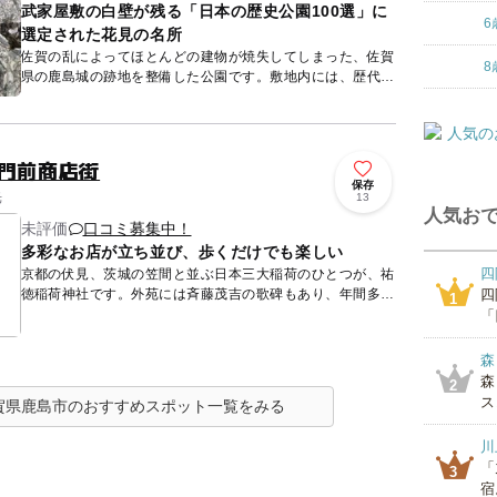
武家屋敷の白壁が残る「日本の歴史公園100選」に
6
選定された花見の名所
佐賀の乱によってほとんどの建物が焼失してしまった、佐賀
8
県の鹿島城の跡地を整備した公園です。敷地内には、歴代藩
主の霊を祀る松蔭神社が社殿を構えています。1862年、当
時の藩主、...
 門前商店街
保存
光
13
人気おで
未評価
口コミ募集中！
多彩なお店が立ち並び、歩くだけでも楽しい
四
京都の伏見、茨城の笠間と並ぶ日本三大稲荷のひとつが、祐
徳稲荷神社です。外苑には斉藤茂吉の歌碑もあり、年間多く
四
1
の参拝者が訪れます。 神社の入り口である参集殿の横か
「
ら、参道沿い...
森
森
2
ス
賀県鹿島市のおすすめスポット一覧をみる
川
「
3
宿