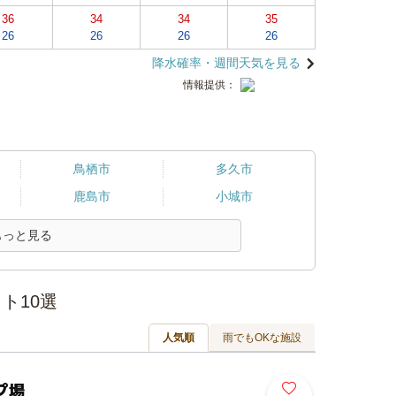
36
34
34
35
26
26
26
26
降水確率・週間天気を見る
情報提供：
鳥栖市
多久市
鹿島市
小城市
もっと見る
ト10選
人気順
雨でもOKな施設
プ場