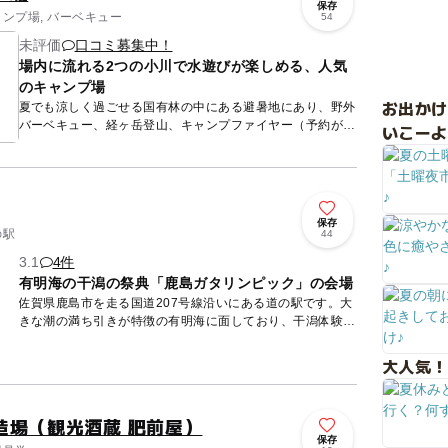
保存
ャンプ場, バーベキュー
54
未評価
口コミ募集中！
場内に流れる2つの小川で水遊びが楽しめる、人気
のキャンプ場
お出か
夏でも涼しく過ごせる国有林の中にある避暑地にあり、野外
バーベキュー、経ヶ岳登山、キャンプファイヤー（予約が必
いこーよ
要です）、そうめん流し（2015年よりそうめん流しの場所
が2か所に...
保存
の駅
44
3.1
4件
有明海の干潟の祭典「鹿島ガタリンピック」の会場
佐賀県鹿島市を走る国道207号線沿いにある道の駅です。大
きな潮の満ち引きが特徴の有明海に面しており、干潟体験を
することができます。潟スキー、潟タビなどの貸出や温水シ
ャワーが準...
大人気！
造場（観光酒蔵 肥前屋）
保存