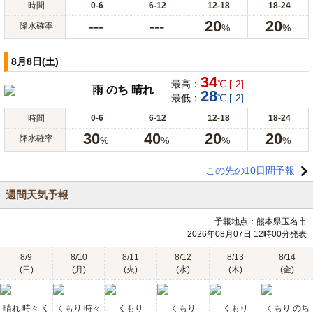
時間
0-6
6-12
12-18
18-24
---
---
20
20
降水確率
%
%
8月8日(土)
34
最高：
℃ [-2]
雨 のち 晴れ
28
最低：
℃ [-2]
時間
0-6
6-12
12-18
18-24
30
40
20
20
降水確率
%
%
%
%
この先の10日間予報
週間天気予報
予報地点：熊本県玉名市
2026年08月07日 12時00分発表
8/9
8/10
8/11
8/12
8/13
8/14
(日)
(月)
(火)
(水)
(木)
(金)
晴れ 時々 く
くもり 時々
くもり
くもり
くもり
くもり のち