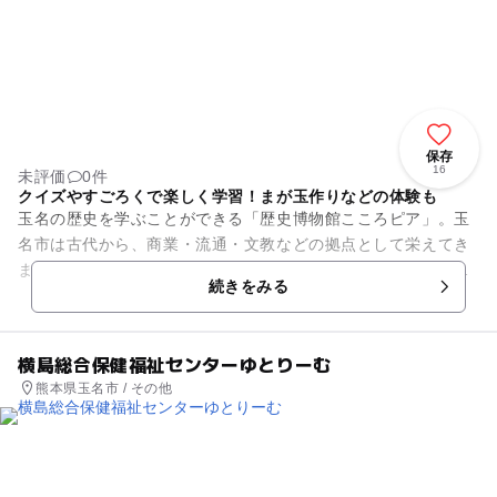
保存
16
未評価
0件
クイズやすごろくで楽しく学習！まが玉作りなどの体験も
玉名の歴史を学ぶことができる「歴史博物館こころピア」。玉
名市は古代から、商業・流通・文教などの拠点として栄えてき
ました。常設展示では『菊池川とともに発展してきた玉名の歴
続きをみる
史』をメインテーマに「日置...
横島総合保健福祉センターゆとりーむ
熊本県玉名市 / その他