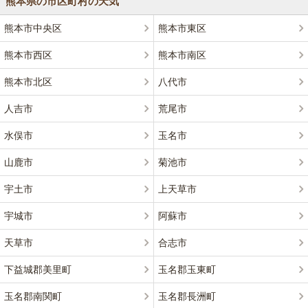
熊本県の市区町村の天気
熊本市中央区
熊本市東区
熊本市西区
熊本市南区
熊本市北区
八代市
人吉市
荒尾市
水俣市
玉名市
山鹿市
菊池市
宇土市
上天草市
宇城市
阿蘇市
天草市
合志市
下益城郡美里町
玉名郡玉東町
玉名郡南関町
玉名郡長洲町