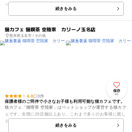
ャープールにも負けないウォータースライダーもあり、長いチ
続きをみる
ューブ型のらせん...
猫カフェ 猫喫茶 空陸家 カリーノ玉名店
熊本県玉名市 / その他
保存
90
4.0
3件
保護者様のご同伴で小さなお子様も利用可能な猫カフェです。
猫カフェ「猫喫茶 空陸家」はペットショップが運営する猫カフ
ェです。全国に20店舗以上あり、これまで多くのお客様に親し
まれて参りました。世代は幅広く、お子様（保護者様ご同伴）
続きをみる
からでも安心してご利用...