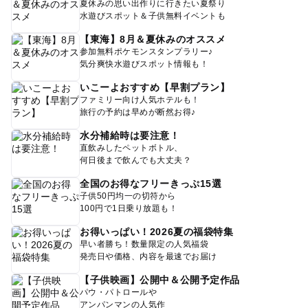
夏休みの思い出作りに行きたい夏祭り
水遊びスポット＆子供無料イベントも
【東海】8月＆夏休みのオススメ
参加無料ポケモンスタンプラリー♪
気分爽快水遊びスポット情報も！
いこーよおすすめ【早割プラン】
ファミリー向け人気ホテルも！
旅行の予約は早めが断然お得♪
水分補給時は要注意！
直飲みしたペットボトル、
何日後まで飲んでも大丈夫？
全国のお得なフリーきっぷ15選
子供50円均一の切符から
100円で1日乗り放題も！
お得いっぱい！2026夏の福袋特集
早い者勝ち！数量限定の人気福袋
発売日や価格、内容を最速でお届け
【子供映画】公開中＆公開予定作品
パウ・パトロールや
アンパンマンの人気作