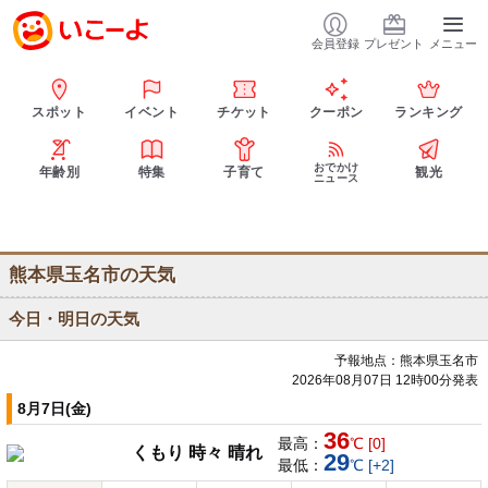
会員登録
プレゼント
メニュー
スポット
イベント
チケット
クーポン
ランキング
おでかけ
年齢別
特集
子育て
観光
ニュース
熊本県玉名市の天気
今日・明日の天気
予報地点：熊本県玉名市
2026年08月07日 12時00分発表
8月7日(金)
36
最高：
℃ [0]
くもり 時々 晴れ
29
最低：
℃ [+2]