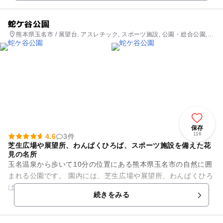
蛇ケ谷公園
熊本県玉名市 / 展望台, アスレチック, スポーツ施設, 公園・総合公園,
観光
保存
116
4.6
3件
芝生広場や展望所、わんぱくひろば、スポーツ施設を備えた花
見の名所
玉名温泉から歩いて10分の位置にある熊本県玉名市の自然に囲
まれる公園です。 園内には、芝生広場や展望所、わんぱくひろ
ばの他に、野球場、グラウンドゴルフ場、テニスコートなどの
続きをみる
スポーツ施設を完備し...