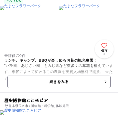
ストラン・カフェ
ペットOK
保存
2
未評価
0件
ランチ、キャンプ、BBQが楽しめるお花の観光農園！
"バラ園、あじさい園、もみじ園など数多くの草花を植えていま
す。季節によって変わるこの農園を実質入場無料で開放。 ☆た
まなフラワーパークで通年できること☆ 【お花の散策】 花園
続きをみる
を自...
歴史博物館こころピア
熊本県玉名市 / 博物館・科学館, 体験施設