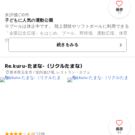
保存
77
未評価
0件
子どもに人気の運動公園
※プールは休止中です。 陸上競技やソフトボールに利用できる
「金栗記念広場」をはじめ、プール、野球場、運動広場、体育
館などを備えた広大な敷地をもつ総合運動公園です。芝生広場
続きをみる
や展望台などがあり...
Re.kuru-たまな-（リクルたまな）
熊本県玉名市 / 室内遊び場, レストラン・カフェ
保存
63
4.0
2件