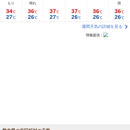
もり
晴れ
雨
34
36
37
37
36
36
℃
℃
℃
℃
℃
℃
27
26
27
26
26
26
℃
℃
℃
℃
℃
℃
週間天気の詳細を見る
情報提供：