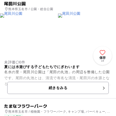
尾田川公園
熊本県玉名市 / 公園・総合公園
保存
18
未評価
0件
夏には水遊びする子どもたちでにぎわいます
名水の里・尾田川公園は「尾田の丸池」の周辺を整備した公園
です。尾田の丸池とは、清流で有名な清流・尾田川の水源とな
る池で、この池では3箇所から毎日600トンもの水が湧き出て、
続きをみる
農業用水として利用され...
たまなフラワーパーク
熊本県玉名市 / 植物園・フラワーパーク, キャンプ場, バーベキュー, レ