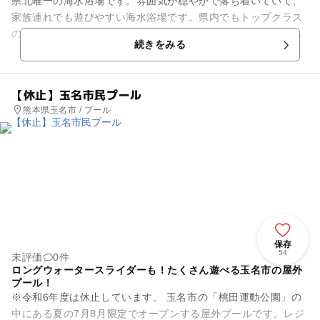
県北唯一の海水浴場です。雰囲気が穏やかで落ち着いていて、
家族連れでも遊びやすい海水浴場です。県内でもトップクラス
の広さを誇るビーチで、遊歩道も整備されています。砂浜の後
続きをみる
方には松の木が並ん...
【休止】玉名市民プール
熊本県玉名市 / プール
保存
54
未評価
0件
ロングウォータースライダーも！たくさん遊べる玉名市の屋外
プール！
※令和6年度は休止しています。 玉名市の「桃田運動公園」の
中にある夏の7月8月限定でオープンする屋外プールです。レジ