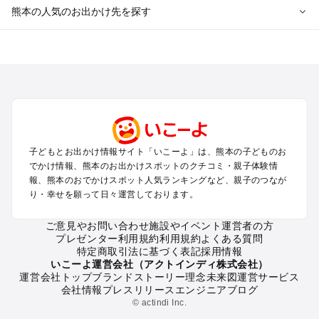
熊本の人気のお出かけ先を探す
熊本のエリアからプール子ども連れのお出かけスポット
を探す
熊本市周辺のプールお出かけ
玉名・山鹿・菊池のプールお出かけ
阿蘇のプールお出かけ
天草のプールお出かけ
人吉・球磨のプールお出かけ
子どもとお出かけ情報サイト「いこーよ」は、熊本の子どものお
八代・水俣・湯の児のプールお出かけ
でかけ情報、熊本のお出かけスポットのクチコミ・親子体験情
黒川・杖立のプールお出かけ
報、熊本のおでかけスポット人気ランキングなど、親子のつなが
り・幸せを願って日々運営しております。
熊本の定番お出かけスポット
ご意見やお問い合わせ
施設やイベント運営者の方
熊本の遊園地
プレゼンター利用規約
利用規約
よくある質問
熊本の動物園
特定商取引法に基づく表記
採用情報
熊本のバーベキュー
いこーよ運営会社（アクトインディ株式会社）
運営会社トップ
ブランドストーリー
理念
未来図
運営サービス
熊本の釣り
会社情報
プレスリリース
エンジニアブログ
熊本の牧場
© actindi Inc.
熊本のプール