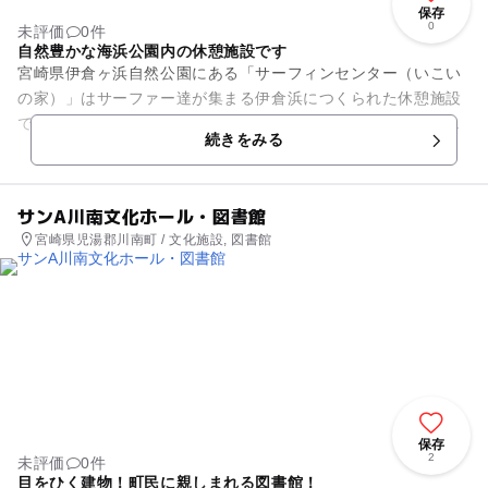
保存
0
未評価
0件
自然豊かな海浜公園内の休憩施設です
宮崎県伊倉ヶ浜自然公園にある「サーフィンセンター（いこい
の家）」はサーファー達が集まる伊倉浜につくられた休憩施設
です。サーファーの為に作られた施設ではありますが、サーフ
続きをみる
ィンをする人以外も気軽に使...
サンA川南文化ホール・図書館
宮崎県児湯郡川南町 / 文化施設, 図書館
保存
2
未評価
0件
目をひく建物！町民に親しまれる図書館！