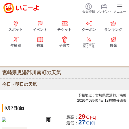
会員登録
プレゼント
メニュー
スポット
イベント
チケット
クーポン
ランキング
おでかけ
年齢別
特集
子育て
観光
ニュース
宮崎県児湯郡川南町の天気
今日・明日の天気
予報地点：宮崎県児湯郡川南町
2026年08月07日 12時00分発表
8月7日(金)
29
最高：
℃ [-1]
雨
27
最低：
℃ [0]