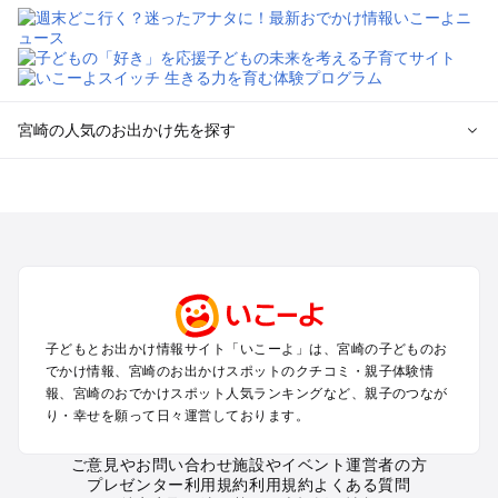
宮崎の人気のお出かけ先を探す
宮崎のエリアからプール子ども連れのお出かけスポット
を探す
宮崎市・青島・日南・綾のプールお出かけ
都城・小林・えびののプールお出かけ
高千穂・延岡・日向のプールお出かけ
宮崎の定番お出かけスポット
子どもとお出かけ情報サイト「いこーよ」は、宮崎の子どものお
宮崎の遊園地
でかけ情報、宮崎のお出かけスポットのクチコミ・親子体験情
宮崎の動物園
報、宮崎のおでかけスポット人気ランキングなど、親子のつなが
り・幸せを願って日々運営しております。
宮崎のバーベキュー
宮崎の釣り
ご意見やお問い合わせ
施設やイベント運営者の方
宮崎の牧場
プレゼンター利用規約
利用規約
よくある質問
宮崎のプール