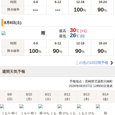
時間
0-6
6-12
12-18
18-24
---
---
100
90
降水確率
%
%
8月8日(土)
30
最高：
℃ [+1]
雨
26
最低：
℃ [0]
時間
0-6
6-12
12-18
18-24
100
90
90
90
降水確率
%
%
%
%
この先の10日間予報
週間天気予報
予報地点：宮崎県児湯郡川南町
2026年08月07日 12時00分発表
8/9
8/10
8/11
8/12
8/13
8/14
(日)
(月)
(火)
(水)
(木)
(金)
くもり 時々
くもり 時々
雨 のち くも
雨 のち くも
くもり のち
雨