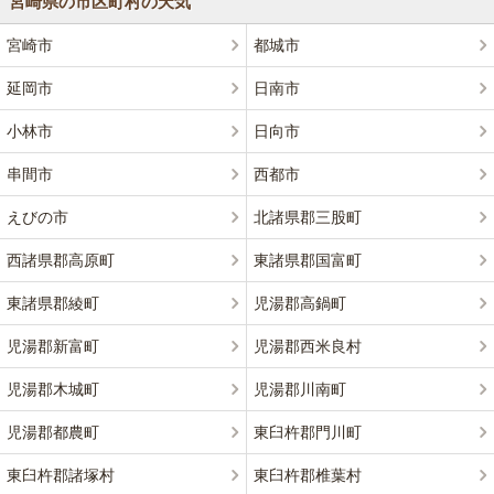
宮崎県の市区町村の天気
宮崎市
都城市
延岡市
日南市
小林市
日向市
串間市
西都市
えびの市
北諸県郡三股町
西諸県郡高原町
東諸県郡国富町
東諸県郡綾町
児湯郡高鍋町
児湯郡新富町
児湯郡西米良村
児湯郡木城町
児湯郡川南町
児湯郡都農町
東臼杵郡門川町
東臼杵郡諸塚村
東臼杵郡椎葉村