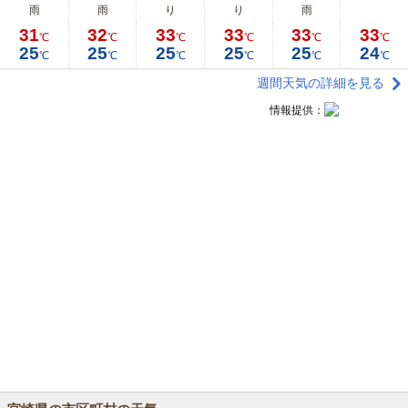
雨
雨
り
り
雨
31
32
33
33
33
33
℃
℃
℃
℃
℃
℃
25
25
25
25
25
24
℃
℃
℃
℃
℃
℃
週間天気の詳細を見る
情報提供：