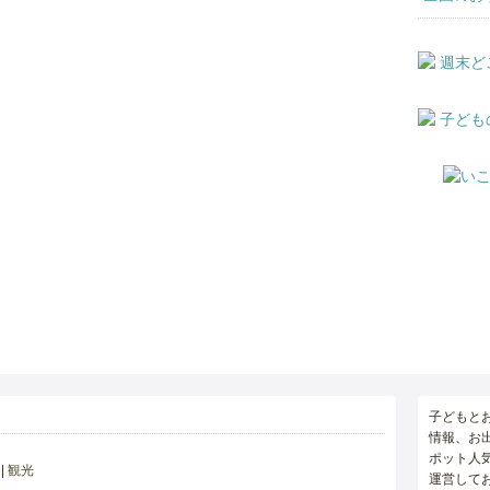
子どもと
情報、お
ポット人
観光
運営して