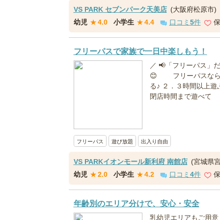
VS PARK セブンパーク天美店
(大阪府松原市)
幼児
★
4.0
小学生
★
4.4
口コミ
5
件
フリーパスで家族で一日中楽しもう！
／ 📢「フリーパス」
😊 フリーパスなら
る♪ ２．３時間以上
閉店時間まで遊べて 
フリーパス
遊び放題
出入り自由
VS PARKイオンモール新利府 南館店
(宮城県
幼児
★
2.0
小学生
★
4.2
口コミ
4
件
年齢別のエリア分けで、安心・安全
乳幼児エリアもご用意