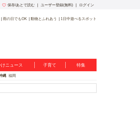
保存/あとで読む
ユーザー登録(無料)
ログイン
雨の日でもOK
動物とふれあう
1日中遊べるスポット
かけニュース
子育て
特集
沖縄
福岡