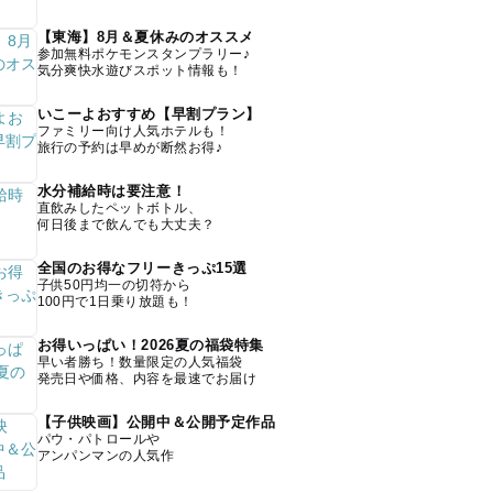
【東海】8月＆夏休みのオススメ
参加無料ポケモンスタンプラリー♪
気分爽快水遊びスポット情報も！
いこーよおすすめ【早割プラン】
ファミリー向け人気ホテルも！
旅行の予約は早めが断然お得♪
水分補給時は要注意！
直飲みしたペットボトル、
何日後まで飲んでも大丈夫？
全国のお得なフリーきっぷ15選
子供50円均一の切符から
100円で1日乗り放題も！
お得いっぱい！2026夏の福袋特集
早い者勝ち！数量限定の人気福袋
発売日や価格、内容を最速でお届け
【子供映画】公開中＆公開予定作品
パウ・パトロールや
アンパンマンの人気作