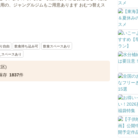
様用の、ジャングルジムもご用意あります おむつ替えス
り自由
飲食持ち込み可
飲食スペースあり
えスペースあり
区)
保存
1837
件