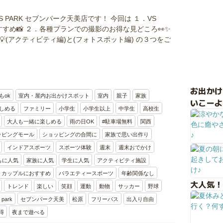
S PARK セブンパーク天美店です！ 今回は １．VS
すすめ📸 ２．各種プランでの撮影のお得な見どころ👀✨
(アクティビティ編)と(フォトスポット編) の３つをご
お出か
もok
室内・屋内お出かけスポット
室内
親子
家族
いこーよ
しめる
ファミリー
小学生
小学生以上
中学生
高校生
大人も一緒に楽しめる
雨の日OK
#駐車場無料
関西
ッピングモール
ショッピングの合間に
家族で思い出作り
インドアスポーツ
スポーツ体験
週末
週末おでかけ
もに人気
家族に人気
学生に人気
アクティビティ施設
カップルにおすすめ
バラエティースポーツ
年齢関係なし
大人気！
トレンド
楽しい
笑顔
運動
動物
サッカー
野球
park
セブンパーク天美
松原
フリーパス
出入り自由
得
夜まで遊べる