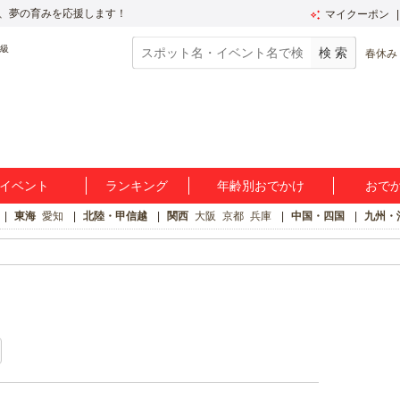
、夢の育みを応援します！
マイクーポン
春休み
イベント
ランキング
年齢別おでかけ
おで
東海
愛知
北陸・甲信越
関西
大阪
京都
兵庫
中国・四国
九州・