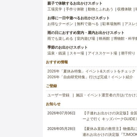
親子で体験するお出かけスポット
工場見学
手作り体験
動物とふれあう
収穫体験
お得に一日中遊べるお出かけスポット
お得なクーポン
無料で遊べる
駐車場無料
アスレ
雨の日におすすめ室内・屋内お出かけスポット
雨でも楽しめる
室内遊び場
映画館
博物館・科学
季節のお出かけスポット
温泉・銭湯
スキー場
アイススケート場
潮干狩り
おすすめ情報
2026年「夏休み特集」イベント&スポットをチェック
2026年「自由研究特集」行けば完成！イベント紹介
ご登録
ユーザー登録
施設・イベント運営者の方(おでかけ
お知らせ
2026年07月06日
【子連れお出かけの決定版】全国6
ーよで行く キッズパークGUIDE
2026年05月28日
【夏休み直前の救世主】物価高に
連れお出かけの決定版『TJMOOK