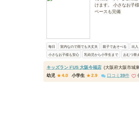
けます。 小さなお子
ペースも完備
毎日
室内なので雨でも大丈夫
親子であそべる
出入
小さなお子様も安心
乳幼児から小学生まで
おむつ替
キッズランドUS 大阪今福店
(大阪府大阪市城東
幼児
★
4.0
小学生
★
2.9
口コミ
39
件