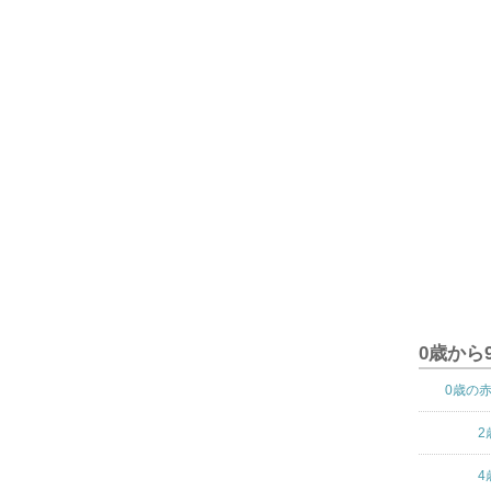
0歳から
0歳の
2
4