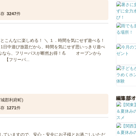
保存
3247
件
だとこんなに楽しめる！ ＼ １．時間を気にせず遊べる！
1日中遊び放題だから、時間を気にせず思いっきり遊べ
遊ぶなら、フリーパスが断然お得！💪 オープンから
【フリーパ...
編集部
宮城郡利府町)
保存
1271
件
していますので、安心・安全にお子様とお過ごしいただ