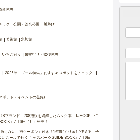
職業体験
チック
公園・総合公園
川遊び
館
美術館
水族館
いちご狩り
果物狩り・収穫体験
2026年「プール特集」おすすめスポットをチェック
スポット・イベントの登録)
8ブランド・288施設を網羅したムック本『TJMOOK いこ
 BOOK』7月6日（月）発売！
負けない「神クーポン」付き！1年間“くり返し”使える、子
 いこーよで行く キッズパークGUIDE BOOK』7月6日