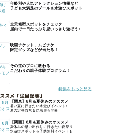
年齢別や人気アトラクション情報など
子ども大満足のプール＆水遊びスポット
全天候型スポットをチェック
屋内で一日たっぷり思いっきり遊ぼう♪
映画チケット、ムビチケ
限定グッズなどが当たる！
その道のプロに教わる
こだわりの親子体験プログラム！
特集をもっと見る
オススメ「注目記事」
【関東】8月＆夏休みのオススメ
暑い夏に行きたい水遊びイベント♪
夏の定番恐竜＆昆虫展も開催！
【関西】8月＆夏休みのオススメ
夏休みの思い出作りに行きたい夏祭り
水遊びスポット＆子供無料イベントも