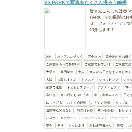
VS PARKで写真をたくさん撮ろう📸🌟
皆さんこんにちは😆 V
PARK での撮影のお
３．フォトアイデア集
紹介します！
屋内
屋内アスレチック
完全屋内
完全屋内雨の日で
ご家族そろって参加OK
ご家族でおでかけ
ご家族で楽
大学生
専門学生
大人
大人から子どもまで楽しめる
大阪
大阪おすすめ
おススメ
ショッピング
ショ
家族で運動
子どもとスポーツ
アクティビティ
SNS
寒い冬
寒い日でもOK
冬
春
春休み2027
子ど
はしゃげる
おすすめ運動
こどもと運動
カップル
運動神経関係なし
雨の日安心
寒い冬安心
おしゃれ
バスケ
セグウェイ
インモーション
アーチェリー
安全
発汗
トイレあり
自動販売機あり
割引
お