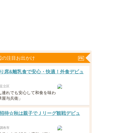
辺の注目お出かけ
り席&離乳食で安心・快適！外食デビュ
足立区
ん連れでも安心して和食を味わ
華屋与兵衛」
招待☆秋は親子でＪリーグ観戦デビュ
調布市