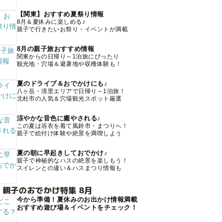
【関東】おすすめ夏祭り情報
8月＆夏休みに楽しめる♪
親子で行きたいお祭り・イベントが満載
8月の親子旅おすすめ情報
関東からの日帰り～1泊旅にぴったり
観光地・穴場＆避暑地や収穫体験も！
夏のドライブ＆おでかけにも♪
八ヶ岳・清里エリアで日帰り～1泊旅！
北杜市の人気＆穴場観光スポット厳選
涼やかな音色に癒やされる♪
この夏は浴衣を着て風鈴市・まつりへ！
親子で絵付け体験や絶景を満喫しよう
夏の朝に早起きしておでかけ♪
親子で神秘的なハスの絶景を楽しもう！
スイレンとの違い＆ハスまつり情報も
 親子のおでかけ特集 8月
今から準備！夏休みのお出かけ情報満載
おすすめ遊び場＆イベントをチェック！