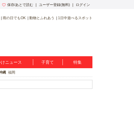
保存/あとで読む
ユーザー登録(無料)
ログイン
雨の日でもOK
動物とふれあう
1日中遊べるスポット
かけニュース
子育て
特集
沖縄
福岡