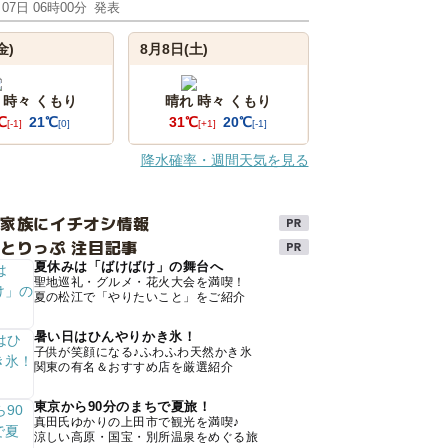
月07日 06時00分
発表
金)
8月8日(土)
 時々 くもり
晴れ 時々 くもり
℃
21℃
31℃
20℃
[-1]
[0]
[+1]
[-1]
降水確率・週間天気を見る
け家族にイチオシ情報
とりっぷ 注目記事
夏休みは「ばけばけ」の舞台へ
聖地巡礼・グルメ・花火大会を満喫！
夏の松江で「やりたいこと」をご紹介
暑い日はひんやりかき氷！
子供が笑顔になる♪ふわふわ天然かき氷
関東の有名＆おすすめ店を厳選紹介
東京から90分のまちで夏旅！
真田氏ゆかりの上田市で観光を満喫♪
涼しい高原・国宝・別所温泉をめぐる旅