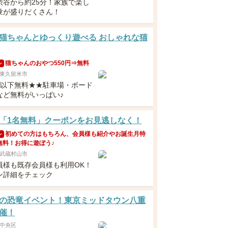
渋谷から約25分！家族で楽し
験が盛りだくさん！
猫ちゃんとゆっくり遊べる おしゃれな猫
猫ちゃんのおやつ550円⇒無料
ン
東久留米市
歳以下無料★★駐車場・ボード
など無料がいっぱい♪
「1名無料」クーポンをお見逃しなく！
初めての方はもちろん、会員様も紹介やお誕生月特
ン
無料！お得に遊ぼう♪
武蔵村山市
員様も既存会員様も利用OK！
ン詳細をチェック
の恐竜イベント！東京ミッドタウン八重
催！
中央区