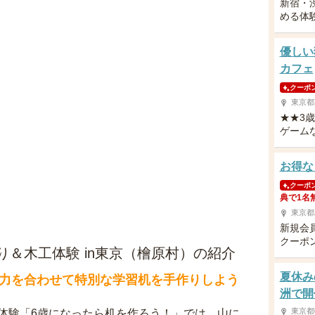
新宿・
める体
優しい
カフェ
クーポ
東京都
★★3
ゲーム
お得な
クーポ
典で1名
東京都
新規会
クーポ
＆木工体験 in東京（檜原村）の紹介
夏休み
力を合わせて特別な学習机を手作りしよう
洲で開
東京都
体験「6歳になったら机を作ろう！」では、山に