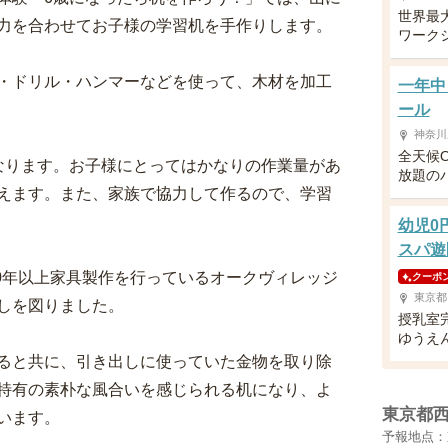
世界最
力を合わせてお子様の学習机を手作りします。
ワーク
・ドリル・ハンマーなどを使って、木材を加工
一年中
ール
神奈川
全天候
なります。お子様にとってはかなりの作業量があ
放題の
えます。また、家族で協力して作るので、学習
幼児0
スパ遊
40年以上家具製作を行っているオークヴィレッジ
クーポ
東京都
しを図りました。
授乳室
ゆうえ
ると共に、引き出しに使っていた金物を取り除
特有の素朴な風合いを感じられる机になり、よ
東京都
います。
予報地点：