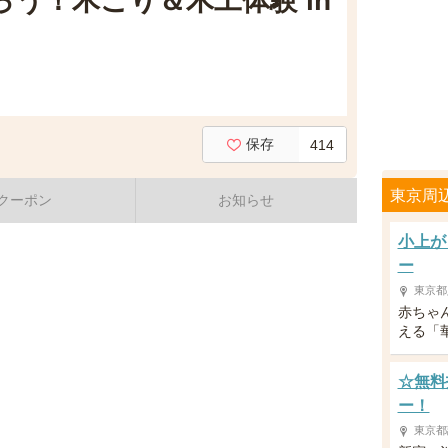
う！木こり＆木工体験 in
保存
414
東京周
クーポン
お知らせ
小上が
ー
東京都
赤ちゃ
える「
☆無料
ー！
東京都