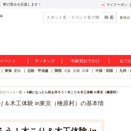
、夢の育みを応援します！
マイクーポン
春休み
イベント
ランキング
年齢別おでかけ
おで
東海
愛知
北陸・甲信越
関西
大阪
京都
兵庫
中国・四国
九州・
のイベント一覧
6歳になったら机を作ろう！木こり＆木工体験 in東京（檜原村）
り＆木工体験 in東京（檜原村）の基本情