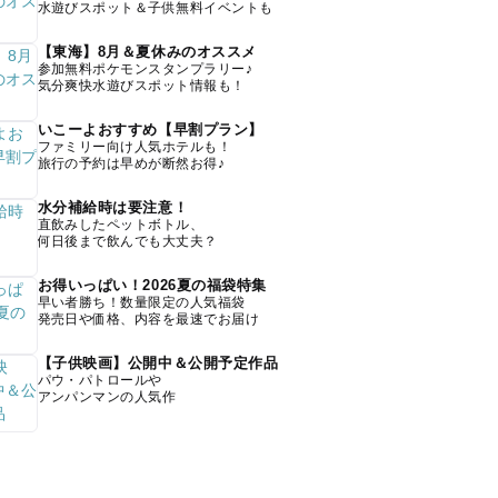
水遊びスポット＆子供無料イベントも
【東海】8月＆夏休みのオススメ
参加無料ポケモンスタンプラリー♪
気分爽快水遊びスポット情報も！
いこーよおすすめ【早割プラン】
ファミリー向け人気ホテルも！
旅行の予約は早めが断然お得♪
水分補給時は要注意！
直飲みしたペットボトル、
何日後まで飲んでも大丈夫？
お得いっぱい！2026夏の福袋特集
早い者勝ち！数量限定の人気福袋
発売日や価格、内容を最速でお届け
【子供映画】公開中＆公開予定作品
パウ・パトロールや
アンパンマンの人気作