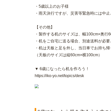
・5歳以上のお子様
・雨天決行ですが、災害等緊急時には中止
【その他】
・製作する机のサイズは、幅100cm×奥行60
・机をご自宅に送る場合、別途送料が必要
・机は天板と足を外し、当日車でお持ち帰
（天板のサイズは縦60cm×横100cm）
▼ 6歳になったら机を作ろう！
https://iko-yo.net/topics/desk