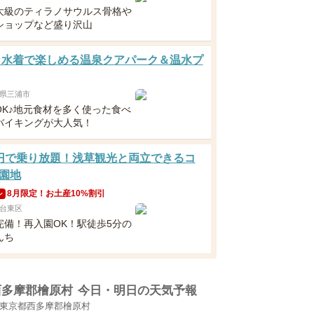
大級のティラノサウルス骨格や
ショップなど盛り沢山
 水着で楽しめる温泉クアパーク＆温水プ
県三浦市
OK♪地元食材を多く使った食べ
バイキングが大人気！
円で乗り放題！浅草観光と両立できるコ
園地
8月限定！お土産10%割引
ン
台東区
完備！再入園OK！駅徒歩5分の
んち
西多摩郡檜原村
今日・明日の天気予報
東京都西多摩郡檜原村