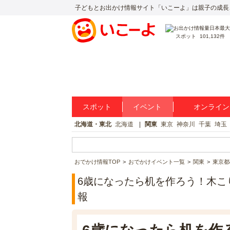
子どもとお出かけ情報サイト「いこーよ」は親子の成長
スポット
101,132件
スポット
イベント
オンライン
北海道・東北
北海道
関東
東京
神奈川
千葉
埼玉
おでかけ情報TOP
おでかけイベント一覧
関東
東京都
6歳になったら机を作ろう！木こ
報