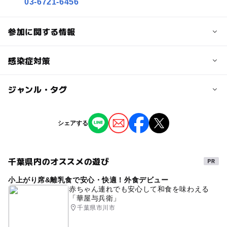
03-6721-6456
参加に関する情報
対象年齢
感染症対策
0歳･1歳･2歳の赤ちゃん(乳児･幼児)
3歳･4歳･5歳･6歳(幼児)
ジャンル・タグ
本イベントは、同時に多くの方が集まらないようなご家族
単位での完全予約制での撮影・面談をいたします。また、
予約/応募
会場は店舗やショッピングセンター施設の共有部などでの
タグ
開催で、密閉された場所ではございません。
シェアする
予約必要
無料
撮影会
親子
ファミリー
ベビー
・机や椅子、撮影備品等の消毒
注意・制限事項
キッズ
親子撮影会
無料撮影会
家計相談
人の手が触れる箇所等は定期的に消毒いたします。
千葉県内のオススメの遊び
・本イベントは、同時に多くの方が集まらないようなご家
ライフプラン
無料イベント
週末イベント
族単位での完全予約制での撮影・面談をいたします。新型
小上がり席&離乳食で安心・快適！外食デビュー
・スタッフのマスク着用
ご家族で楽しめる
コロナウィルスの対策もしておりますので、詳細はホーム
FP相談
お金
家計簿
赤ちゃん連れでも安心して和食を味わえる
カメラマンおよび当日対応スタッフには、原則マスクの着
「華屋与兵衛」
ページをご確認ください。
用いたします。
記念写真
参加無料
子育て
千葉県市川市
・ご予約は「お1人様1枠のみ」となります。お友達とご参
加いただく場合は、各自お申し込みください。
GW(ゴールデンウィーク)