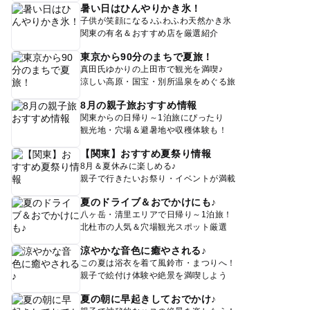
暑い日はひんやりかき氷！
子供が笑顔になる♪ふわふわ天然かき氷
関東の有名＆おすすめ店を厳選紹介
東京から90分のまちで夏旅！
真田氏ゆかりの上田市で観光を満喫♪
涼しい高原・国宝・別所温泉をめぐる旅
8月の親子旅おすすめ情報
関東からの日帰り～1泊旅にぴったり
観光地・穴場＆避暑地や収穫体験も！
【関東】おすすめ夏祭り情報
8月＆夏休みに楽しめる♪
親子で行きたいお祭り・イベントが満載
夏のドライブ＆おでかけにも♪
八ヶ岳・清里エリアで日帰り～1泊旅！
北杜市の人気＆穴場観光スポット厳選
涼やかな音色に癒やされる♪
この夏は浴衣を着て風鈴市・まつりへ！
親子で絵付け体験や絶景を満喫しよう
夏の朝に早起きしておでかけ♪