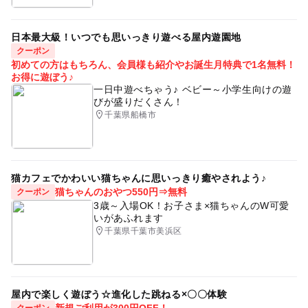
・スタッフの検温
・多くのお客様にご参加いただくために、過去6か月以内
当日朝までカメラマンおよび当日対応スタッフの検温を行
に本イベントに参加されたことがある方には、ご参加をご
い、発熱や体調不良のある場合は、参加いたしません。
日本最大級！いつでも思いっきり遊べる屋内遊園地
遠慮いただいております。
クーポン
・無断の欠席や直前の欠席連絡はお控えください。無断で
初めての方はもちろん、会員様も紹介やお誕生月特典で1名無料！
のご欠席の場合、次回のご参加をご遠慮いただいておりま
お得に遊ぼう♪
す。
一日中遊べちゃう♪ ベビー～小学生向けの遊
びが盛りだくさん！
・当日はご予約の時間までに会場にお越しください。お時
千葉県船橋市
間に遅れますと事前のご連絡の有無にかかわらず、ご参加
いただけない場合もございますのであらかじめご了承くだ
さい。
猫カフェでかわいい猫ちゃんに思いっきり癒やされよう♪
応募方法
猫ちゃんのおやつ550円⇒無料
クーポン
3歳～入場OK！お子さま×猫ちゃんのW可愛
このイベントの受付は終了しました。
いがあふれます
千葉県千葉市美浜区
予約ページ
予約はこちらから
屋内で楽しく遊ぼう☆進化した跳ねる×〇〇体験
新規ご利用が300円OFF！
クーポン