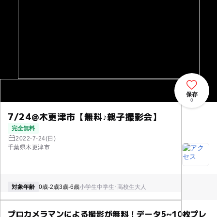
保存
0
7/24@木更津市【無料♪親子撮影会】
完全無料
2022-7-24(日)
千葉県木更津市
対象年齢
0歳-2歳
3歳-6歳
小学生
中学生･高校生
大人
プロカメラマンによる撮影が無料！データ5~10枚プレ