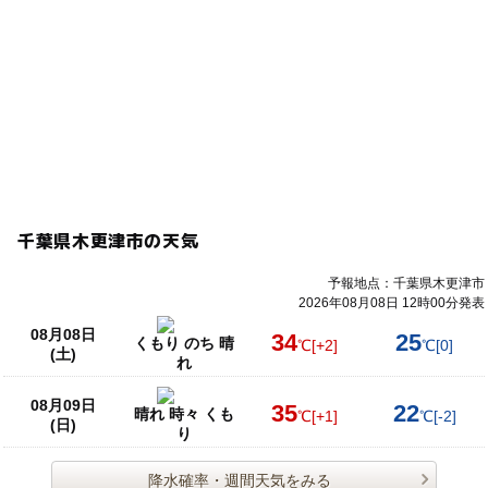
千葉県木更津市の天気
予報地点：千葉県木更津市
2026年08月08日 12時00分発表
08月08日
34
25
くもり のち 晴
℃
[+2]
℃
[0]
(土)
れ
08月09日
35
22
晴れ 時々 くも
℃
[+1]
℃
[-2]
(日)
り
降水確率・週間天気をみる