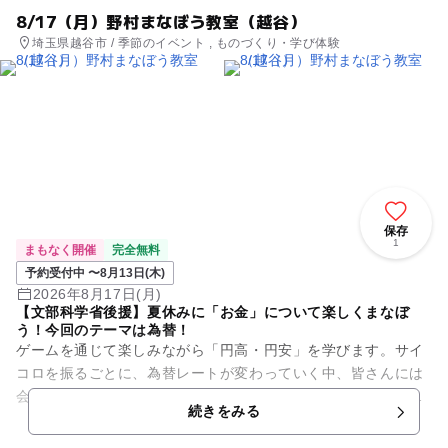
8/17（月）野村まなぼう教室（越谷）
埼玉県越谷市 / 季節のイベント , ものづくり・学び体験
保存
1
まもなく開催
完全無料
予約受付中 〜8月13日(木)
2026年8月17日(月)
【文部科学省後援】夏休みに「お金」について楽しくまなぼ
う！今回のテーマは為替！
ゲームを通じて楽しみながら「円高・円安」を学びます。サイ
コロを振るごとに、為替レートが変わっていく中、皆さんには
会社の社長になったつもりで、消しゴムを輸入する体験をして
続きをみる
もらいます。 はたして、...