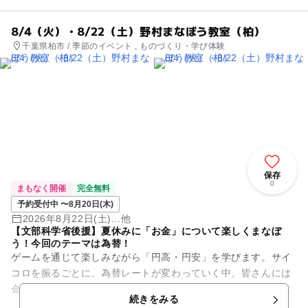
8/4（火）・8/22（土）野村まなぼう教室（柏）
千葉県柏市 / 季節のイベント , ものづくり・学び体験
保存
0
まもなく開催
完全無料
予約受付中 〜8月20日(木)
2026年8月22日(土)...他
【文部科学省後援】夏休みに「お金」について楽しくまなぼ
う！今回のテーマは為替！
ゲームを通じて楽しみながら「円高・円安」を学びます。サイ
コロを振るごとに、為替レートが変わっていく中、皆さんには
会社の社長になったつもりで、消しゴムを輸入する体験をして
続きをみる
もらいます。 はたして、...