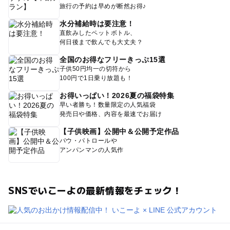
旅行の予約は早めが断然お得♪
水分補給時は要注意！
直飲みしたペットボトル、
何日後まで飲んでも大丈夫？
全国のお得なフリーきっぷ15選
子供50円均一の切符から
100円で1日乗り放題も！
お得いっぱい！2026夏の福袋特集
早い者勝ち！数量限定の人気福袋
発売日や価格、内容を最速でお届け
【子供映画】公開中＆公開予定作品
パウ・パトロールや
アンパンマンの人気作
SNSでいこーよの最新情報をチェック！