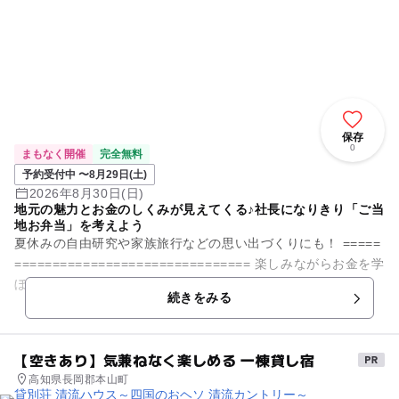
保存
0
まもなく開催
完全無料
予約受付中 〜8月29日(土)
2026年8月30日(日)
地元の魅力とお金のしくみが見えてくる♪社長になりきり「ご当
地お弁当」を考えよう
夏休みの自由研究や家族旅行などの思い出づくりにも！ =====
=============================== 楽しみながらお金を学
ぼう！テーマは みんな大好き「お弁当」♪...
続きをみる
【空きあり】気兼ねなく楽しめる 一棟貸し宿
高知県長岡郡本山町