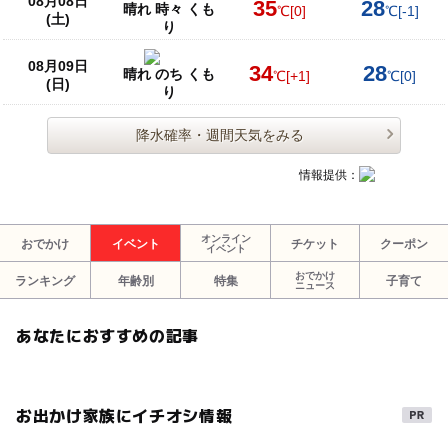
08月08日
35
28
晴れ 時々 くも
℃
[0]
℃
[-1]
(土)
り
08月09日
34
28
晴れ のち くも
℃
[+1]
℃
[0]
(日)
り
降水確率・週間天気をみる
情報提供：
オンライン
おでかけ
イベント
チケット
クーポン
イベント
おでかけ
ランキング
年齢別
特集
子育て
ニュース
あなたにおすすめの記事
お出かけ家族にイチオシ情報