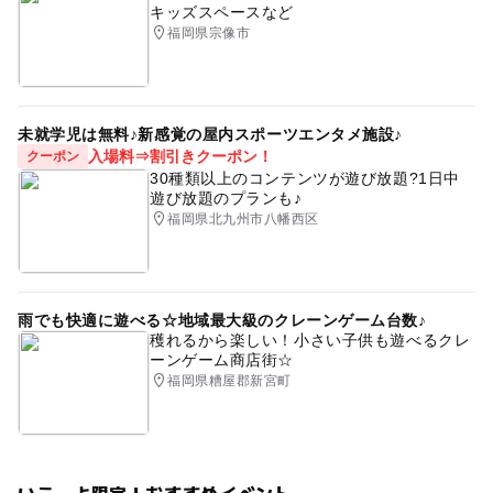
キッズスペースなど
了承ください。
今後も最新情報を踏まえて、運営に努めてまいります。
福岡県宗像市
・災害や悪天候のため、イベントの開催を中止する場合が
ございます。
応募方法
未就学児は無料♪新感覚の屋内スポーツエンタメ施設♪
入場料⇒割引きクーポン！
クーポン
このイベントの受付は終了しました。
30種類以上のコンテンツが遊び放題?1日中
遊び放題のプランも♪
福岡県北九州市八幡西区
予約ページ
予約はこちらから
雨でも快適に遊べる☆地域最大級のクレーンゲーム台数♪
穫れるから楽しい！小さい子供も遊べるクレ
ーンゲーム商店街☆
福岡県糟屋郡新宮町
いこーよ限定！おすすめイベント