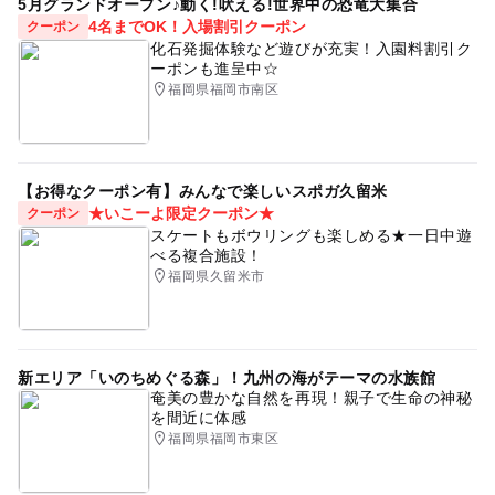
5月グランドオープン♪動く!吠える!世界中の恐竜大集合
4名までOK！入場割引クーポン
クーポン
化石発掘体験など遊びが充実！入園料割引ク
ーポンも進呈中☆
福岡県福岡市南区
【お得なクーポン有】みんなで楽しいスポガ久留米
★いこーよ限定クーポン★
クーポン
スケートもボウリングも楽しめる★一日中遊
べる複合施設！
福岡県久留米市
新エリア「いのちめぐる森」！九州の海がテーマの水族館
奄美の豊かな自然を再現！親子で生命の神秘
を間近に体感
福岡県福岡市東区