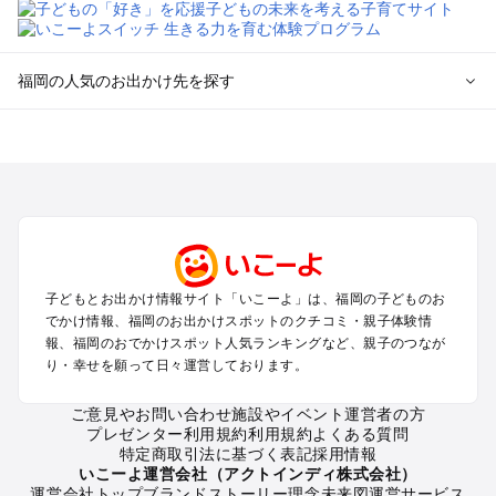
福岡の人気のお出かけ先を探す
福岡のエリアからプール子ども連れのお出かけスポット
を探す
北九州（小倉・門司・八幡）・下関のプールお出かけ
福岡市（博多・天神・海の中道）のプールお出かけ
久留米・筑前・原鶴・筑後川のプールお出かけ
柳川・八女・筑後のプールお出かけ
糸島・前原のプールお出かけ
子どもとお出かけ情報サイト「いこーよ」は、福岡の子どものお
太宰府・宗像のプールお出かけ
でかけ情報、福岡のお出かけスポットのクチコミ・親子体験情
報、福岡のおでかけスポット人気ランキングなど、親子のつなが
福岡の定番お出かけスポット
り・幸せを願って日々運営しております。
福岡の遊園地
ご意見やお問い合わせ
施設やイベント運営者の方
福岡の動物園
プレゼンター利用規約
利用規約
よくある質問
福岡のバーベキュー
特定商取引法に基づく表記
採用情報
福岡の釣り
いこーよ運営会社（アクトインディ株式会社）
運営会社トップ
ブランドストーリー
理念
未来図
運営サービス
福岡の牧場