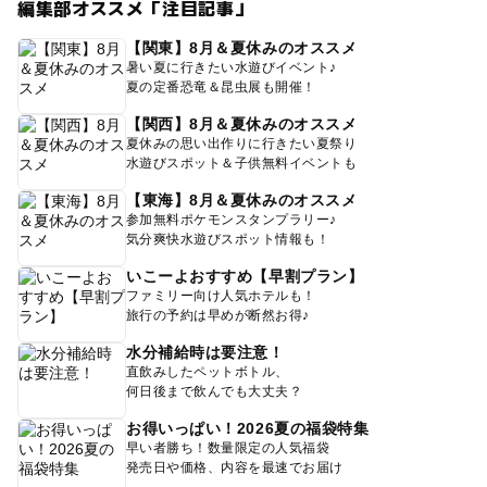
編集部オススメ「注目記事」
【関東】8月＆夏休みのオススメ
暑い夏に行きたい水遊びイベント♪
夏の定番恐竜＆昆虫展も開催！
【関西】8月＆夏休みのオススメ
夏休みの思い出作りに行きたい夏祭り
水遊びスポット＆子供無料イベントも
【東海】8月＆夏休みのオススメ
参加無料ポケモンスタンプラリー♪
気分爽快水遊びスポット情報も！
いこーよおすすめ【早割プラン】
ファミリー向け人気ホテルも！
旅行の予約は早めが断然お得♪
水分補給時は要注意！
直飲みしたペットボトル、
何日後まで飲んでも大丈夫？
お得いっぱい！2026夏の福袋特集
早い者勝ち！数量限定の人気福袋
発売日や価格、内容を最速でお届け