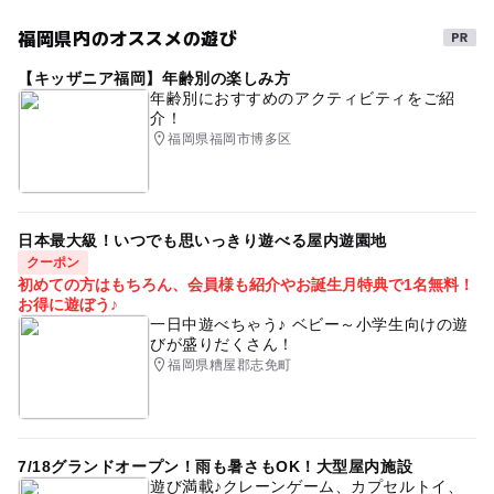
染予防と拡大防止の観点から、以下の対応を行って参りま
3歳･4歳･5歳･6歳(幼児)
お子様の成長の記念に
記念写真
ハーフバースデー
す。
福岡県内のオススメの遊び
子ども撮影会
撮影会
無料
お子さま撮影会
予約/応募
【キッザニア福岡】年齢別の楽しみ方
●各会場にアルコールを設置
室内イベント
予約必要
雨の日でもOK
夏でも涼しい
年齢別におすすめのアクティビティをご紹
●備え付け備品や机、ドアノブ等の消毒
介！
最終応募締切 2022-8-16(火)
「お子さま撮影会」は、人の出入りがありますので、手が
涼しい
夏休み
福岡県福岡市博多区
触れる箇所等は定期的に消毒いたします。
注意・制限事項
（消毒をしたい気になる物や場所などがあれば、ご遠慮な
・会場内の安全にはスタッフ一同務めて参りますが、お子
くスタッフにお申し付けください）
さまの保育・託児行為は行っておりません。
●スタッフの検温義務化
日本最大級！いつでも思いっきり遊べる屋内遊園地
・イベントにおいて発生した一切の事故や怪我・病気など
毎朝の検温と体温の報告を励行しており、自宅待機の指示
クーポン
初めての方はもちろん、会員様も紹介やお誕生月特典で1名無料！
の責任を負いかねますことをあらかじめご了承ください。
を出す体制を整えています。
お得に遊ぼう♪
・お子さまおよび保護者の方が体調不良の際には、他のご
●スタッフマスク着用
一日中遊べちゃう♪ ベビー～小学生向けの遊
参加者さまへの感染を防ぐため、ご連絡の上、来場をお控
感染を未然に防ぐため、マスク着用をいたします。
びが盛りだくさん！
えください。
●お子さま撮影会＆ライフプラン相談会について
福岡県糟屋郡志免町
・盗難等防止のため貴重品は持ち歩くなどご本人様の責任
撮影会が約10分程度、ライフプラン相談会が15～20分程
において管理をお願いします。盗難・紛失について一切の
度で、
責任は負いません。
約10分おきに「スタート時間がずれて予約来場」される、
・イベントへ参加するにあたっての往路・帰路等移動途中
人の流れがある内容になります。
7/18グランドオープン！雨も暑さもOK！大型屋内施設
遊び満載♪クレーンゲーム、カプセルトイ、
の事故に対しても責任を負いかねますことをあらかじめご