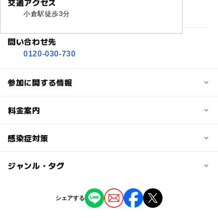
交通アクセス
小倉駅徒歩3分
問い合わせ先
0120-030-730
参加に関する情報
定員
料金案内
25人
子供の料金
感染症対策
定員詳細
無料
定員に達した場合は別の日程でご案内を差し上げる場合が
ジャンル・タグ
===============================
ございます。
大人の料金
※新型コロナウイルス感染症に関する対応について※
===============================
無料
タグ
対象年齢
シェアする
無料撮影会
プロカメラマンによる撮影
家族写真
新型コロナウイルス感染症が拡大している現状を受け、感
0歳･1歳･2歳の赤ちゃん(乳児･幼児)