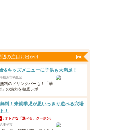
周辺の注目お出かけ
食&キッズメニューに子供も大満足！
県横浜市鶴見区
下無料のドリンクバーも！「華
衛」の魅力を徹底レポ
歳無料！未就学児が思いっきり遊べる穴場
ト！
♪オトクな「選べる」クーポン♪
ン
八王子市