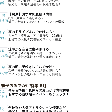
関東からの日帰り～1泊旅にぴったり
観光地・穴場＆避暑地や収穫体験も！
【関東】おすすめ夏祭り情報
8月＆夏休みに楽しめる♪
親子で行きたいお祭り・イベントが満載
夏のドライブ＆おでかけにも♪
八ヶ岳・清里エリアで日帰り～1泊旅！
北杜市の人気＆穴場観光スポット厳選
涼やかな音色に癒やされる♪
この夏は浴衣を着て風鈴市・まつりへ！
親子で絵付け体験や絶景を満喫しよう
夏の朝に早起きしておでかけ♪
親子で神秘的なハスの絶景を楽しもう！
スイレンとの違い＆ハスまつり情報も
 親子のおでかけ特集 8月
今から準備！夏休みのお出かけ情報満載
おすすめ遊び場＆イベントをチェック！
年齢別や人気アトラクション情報など
子ども大満足のプール＆水遊びスポット