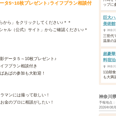
タ5~10枚プレゼント♪ライフプラン相談付
ップに
巨大ハ
らから」をクリックしてください♪＊＊
美術館
シャル（公式）サイト」からご確認ください♪＊
神奈川
三世代
温泉の
超豪華
影データ５～10枚プレゼント♪
料宿泊
ライフプラン相談付き
神奈川
1泊朝
やばあばの参加も大歓迎！
も大満
メラマンには撮って欲しい！
神奈川
？お金のプロに相談がしたい！
予報地点：
2026年08