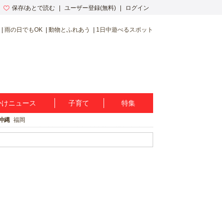
保存/あとで読む
ユーザー登録(無料)
ログイン
雨の日でもOK
動物とふれあう
1日中遊べるスポット
かけニュース
子育て
特集
沖縄
福岡