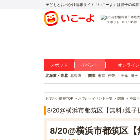
子どもとお出かけ情報サイト「いこーよ」は親子の成長
スポット
101,135件
スポット
イベント
オンライン
北海道・東北
北海道
関東
東京
神奈川
千葉
埼玉
おでかけ情報TOP
おでかけイベント一覧
関東
神奈川
8/20@横浜市都筑区【無料♪親
8/20@横浜市都筑区