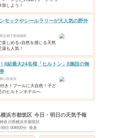
参加しよう！
ンモックやシールラリーが大人気の野外
県足柄下郡箱根町
で楽しめる♪自然を感じる天然
足湯も人気！
！8組最大24名様「ヒルトン」8施設の無
券
県小田原市
食付き！プールに大自然！子ど
足のヒルトンホテルへ
県横浜市都筑区
今日・明日の天気予報
神奈川県横浜市都筑区
月09日 00時00分
発表