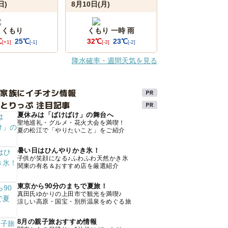
日)
8月10日(月)
くもり
くもり 一時 雨
℃
25℃
32℃
23℃
[+1]
[-1]
[-3]
[-2]
降水確率・週間天気を見る
け家族にイチオシ情報
とりっぷ 注目記事
夏休みは「ばけばけ」の舞台へ
聖地巡礼・グルメ・花火大会を満喫！
夏の松江で「やりたいこと」をご紹介
暑い日はひんやりかき氷！
子供が笑顔になる♪ふわふわ天然かき氷
関東の有名＆おすすめ店を厳選紹介
東京から90分のまちで夏旅！
真田氏ゆかりの上田市で観光を満喫♪
涼しい高原・国宝・別所温泉をめぐる旅
8月の親子旅おすすめ情報