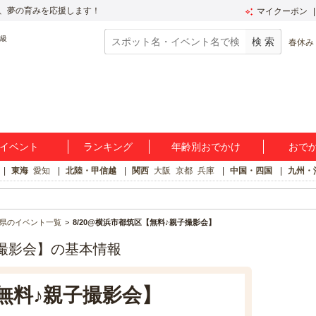
、夢の育みを応援します！
マイクーポン
春休み
イベント
ランキング
年齢別おでかけ
おで
東海
愛知
北陸・甲信越
関西
大阪
京都
兵庫
中国・四国
九州・
県のイベント一覧
8/20@横浜市都筑区【無料♪親子撮影会】
子撮影会】の基本情報
【無料♪親子撮影会】