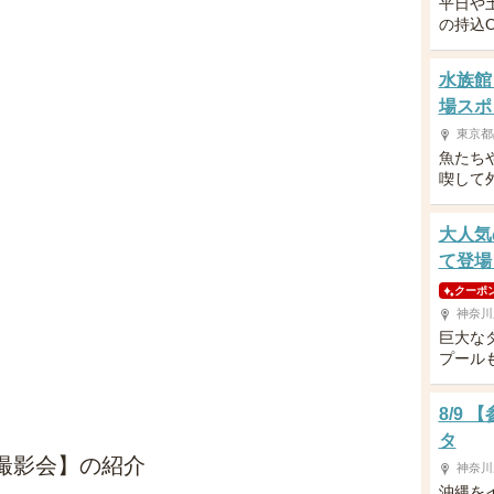
平日や
の持込
水族館
場スポ
東京都
魚たち
喫して
大人気
て登場
クーポ
神奈川
巨大な
プール
8/9
タ
子撮影会】の紹介
神奈川
沖縄を