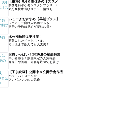
【東海】8月＆夏休みのオススメ
参加無料ポケモンスタンプラリー♪
気分爽快水遊びスポット情報も！
いこーよおすすめ【早割プラン】
ファミリー向け人気ホテルも！
旅行の予約は早めが断然お得♪
水分補給時は要注意！
直飲みしたペットボトル、
何日後まで飲んでも大丈夫？
お得いっぱい！2026夏の福袋特集
早い者勝ち！数量限定の人気福袋
発売日や価格、内容を最速でお届け
【子供映画】公開中＆公開予定作品
パウ・パトロールや
アンパンマンの人気作