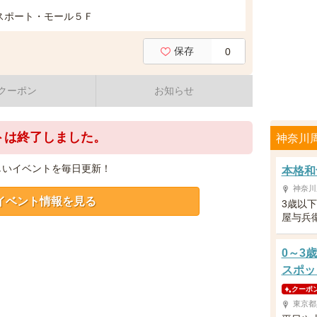
スポート・モール５Ｆ
保存
0
クーポン
お知らせ
トは終了しました。
神奈川
しいイベントを毎日更新！
本格和
神奈川
イベント情報を見る
3歳以
屋与兵
0～3
スポッ
クーポ
東京都