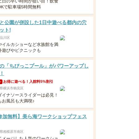
土日の早い時間が狙い目！飲食
OKで駐車場5時間無料
と公園が併設した1日中遊べる都内の穴
ット!
品川区
やイルカショーなど水族館を満
外遊びやピクニックも
の「ちびっこプール」がパワーアップし
！
お得に遊べる！入館料5%割引
ン
県横浜市鶴見区
ダイナソースライダーは必見！
もお風呂も大満喫♪
 【参加無料】美ら海ワークショップフェス
県相模原市南区
イメージした人気のワークショ