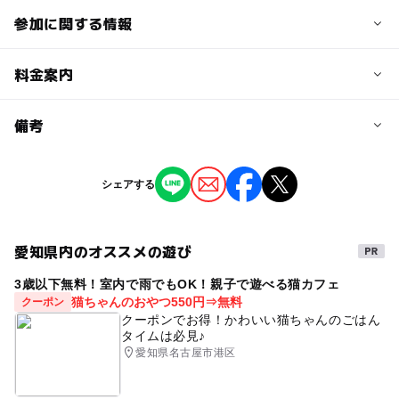
参加に関する情報
予約/応募
料金案内
問い合わせ先に直接ご確認ください。
料金について
備考
2,000円+1ドリンク
※掲載の情報は天候や主催者側の都合などにより変更にな
シェアする
ることがあります。
情報提供：イベントバンク
愛知県内のオススメの遊び
3歳以下無料！室内で雨でもOK！親子で遊べる猫カフェ
猫ちゃんのおやつ550円⇒無料
クーポン
クーポンでお得！かわいい猫ちゃんのごはん
タイムは必見♪
愛知県名古屋市港区