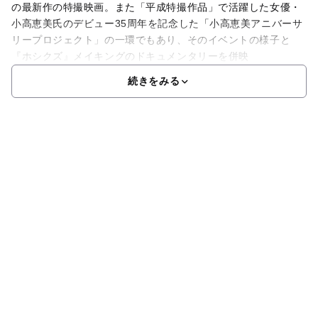
の最新作の特撮映画。また「平成特撮作品」で活躍した女優・
小高恵美氏のデビュー35周年を記念した「小高恵美アニバーサ
リープロジェクト」の一環でもあり、そのイベントの様子と
『ホシクズ』メイキングのドキュメンタリーを併映
続きをみる