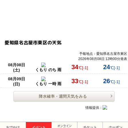
愛知県名古屋市東区の天気
予報地点：愛知県名古屋市東区
2026年08月08日 12時00分発表
08月08日
34
24
℃
[-1]
℃
[-1]
くもり のち 雨
(土)
08月09日
33
26
℃
[-1]
℃
[-1]
くもり 一時 雨
(日)
降水確率・週間天気をみる
情報提供：
オンライン
おでかけ
イベント
チケット
クーポン