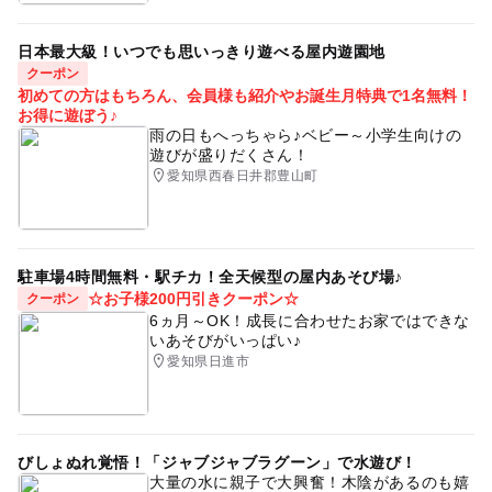
日本最大級！いつでも思いっきり遊べる屋内遊園地
クーポン
初めての方はもちろん、会員様も紹介やお誕生月特典で1名無料！
お得に遊ぼう♪
雨の日もへっちゃら♪ベビー～小学生向けの
遊びが盛りだくさん！
愛知県西春日井郡豊山町
駐車場4時間無料・駅チカ！全天候型の屋内あそび場♪
☆お子様200円引きクーポン☆
クーポン
6ヵ月～OK！成長に合わせたお家ではできな
いあそびがいっぱい♪
愛知県日進市
びしょぬれ覚悟！「ジャブジャブラグーン」で水遊び！
大量の水に親子で大興奮！木陰があるのも嬉