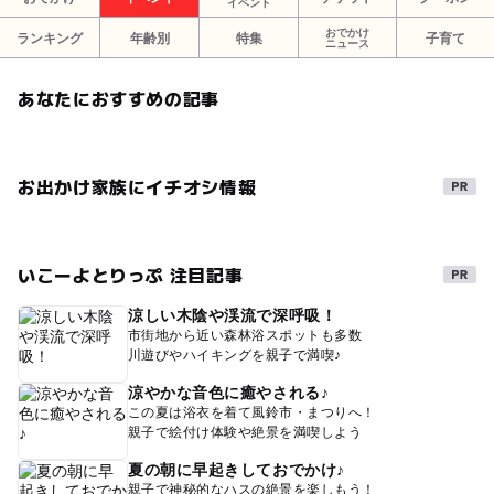
イベント
おでかけ
ランキング
年齢別
特集
子育て
ニュース
あなたにおすすめの記事
お出かけ家族にイチオシ情報
いこーよとりっぷ 注目記事
涼しい木陰や渓流で深呼吸！
市街地から近い森林浴スポットも多数
川遊びやハイキングを親子で満喫♪
涼やかな音色に癒やされる♪
この夏は浴衣を着て風鈴市・まつりへ！
親子で絵付け体験や絶景を満喫しよう
夏の朝に早起きしておでかけ♪
親子で神秘的なハスの絶景を楽しもう！