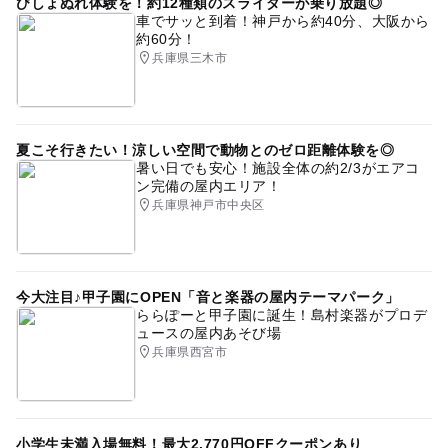
びしょぬれ体験を！約12種類のスライダーが乗り放題◎
車でサッと到着！神戸から約40分、大阪から
約60分！
兵庫県三木市
夏こそ行きたい！涼しい空間で動物とのゼロ距離体験を◎
暑い日でも安心！施設全体の約2/3がエアコ
ン完備の屋内エリア！
兵庫県神戸市中央区
今大注目♪甲子園にOPEN「音と楽器の屋内テーマパーク」
ららぽーと甲子園に誕生！島村楽器がプロデ
ュースの屋内あそび場
兵庫県西宮市
小学生未満入場無料！最大2,770円OFFクーポンあり