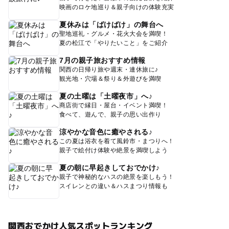
映画のロケ地巡り＆親子向けの体験充実
夏休みは「ばけばけ」の舞台へ
聖地巡礼・グルメ・花火大会を満喫！
夏の松江で「やりたいこと」をご紹介
7月の親子旅おすすめ情報
関西の日帰り旅や週末・連休旅に♪
観光地・穴場＆祭り＆外遊びを満喫
夏の土曜は「土曜夜市」へ♪
商店街で縁日・屋台・イベント満喫！
食べて、遊んで、親子の思い出作り
涼やかな音色に癒やされる♪
この夏は浴衣を着て風鈴市・まつりへ！
親子で絵付け体験や絶景を満喫しよう
夏の朝に早起きしておでかけ♪
親子で神秘的なハスの絶景を楽しもう！
スイレンとの違い＆ハスまつり情報も
関西おでかけ人気スポットランキング