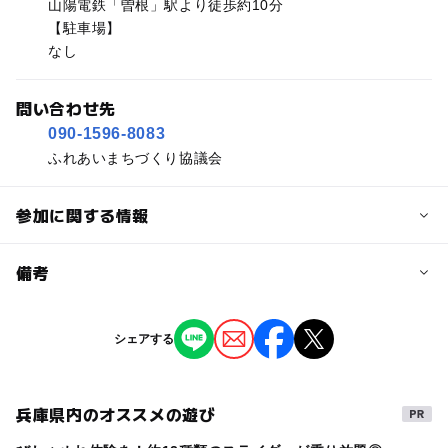
山陽電鉄「曽根」駅より徒歩約10分
【駐車場】
なし
問い合わせ先
090-1596-8083
ふれあいまちづくり協議会
参加に関する情報
予約/応募
備考
問い合わせ先に直接ご確認ください。
※掲載の情報は天候や主催者側の都合などにより変更にな
シェアする
ることがあります。
情報提供：イベントバンク
兵庫県内のオススメの遊び