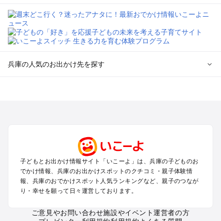
兵庫の人気のお出かけ先を探す
兵庫のエリアからプール子ども連れのお出かけスポット
を探す
神戸・有馬・六甲山・西宮・明石のプールお出かけ
姫路・加古川・播磨・赤穂のプールお出かけ
尼崎・宝塚・芦屋・三田のプールお出かけ
淡路島のプールお出かけ
城崎・豊岡・竹野のプールお出かけ
子どもとお出かけ情報サイト「いこーよ」は、兵庫の子どものお
神鍋・養父・和田山・鉢伏のプールお出かけ
でかけ情報、兵庫のお出かけスポットのクチコミ・親子体験情
香住・湯村・浜坂のプールお出かけ
報、兵庫のおでかけスポット人気ランキングなど、親子のつなが
り・幸せを願って日々運営しております。
兵庫の定番お出かけスポット
ご意見やお問い合わせ
施設やイベント運営者の方
兵庫の遊園地