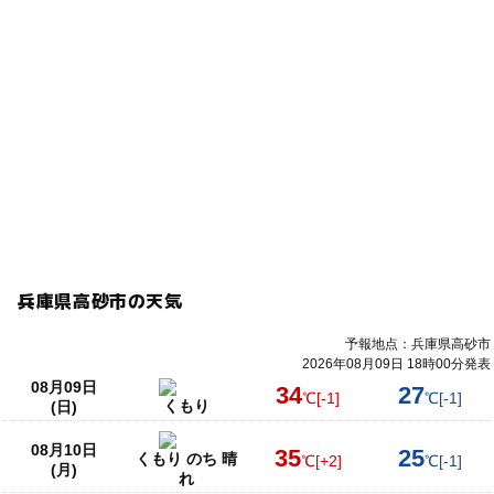
兵庫県高砂市の天気
予報地点：兵庫県高砂市
2026年08月09日 18時00分発表
08月09日
34
27
℃
[-1]
℃
[-1]
くもり
(日)
08月10日
35
25
くもり のち 晴
℃
[+2]
℃
[-1]
(月)
れ