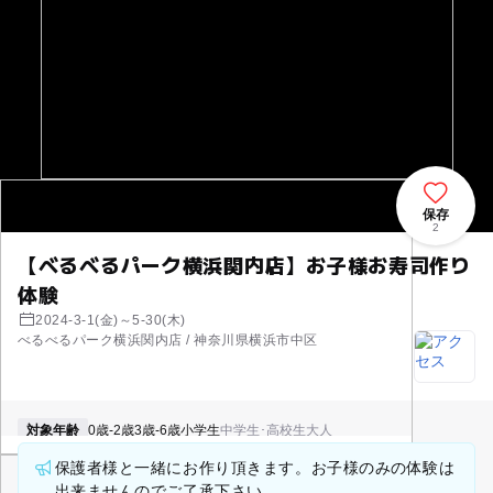
保存
2
【べるべるパーク横浜関内店】お子様お寿司作り
体験
2024-3-1(金)～5-30(木)
べるべるパーク横浜関内店 / 神奈川県横浜市中区
対象年齢
0歳-2歳
3歳-6歳
小学生
中学生･高校生
大人
保護者様と一緒にお作り頂きます。お子様のみの体験は
出来ませんのでご了承下さい。