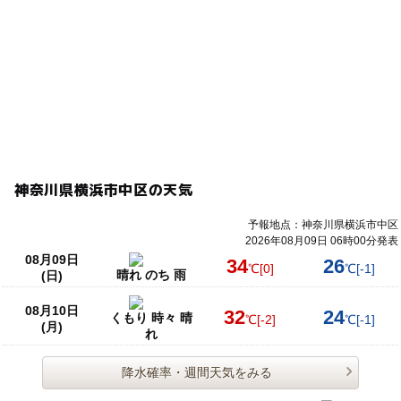
神奈川県横浜市中区の天気
予報地点：神奈川県横浜市中区
2026年08月09日 06時00分発表
08月09日
34
26
℃
[0]
℃
[-1]
晴れ のち 雨
(日)
08月10日
32
24
くもり 時々 晴
℃
[-2]
℃
[-1]
(月)
れ
降水確率・週間天気をみる