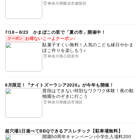
380円
たくさんの遊具
エアー遊具
キッズパーク
神奈川県横浜市都筑区
注意・制限事項
#雨の日でもOK
べるべるパーク
駅チカ
お子様のみのご来場は出来ませんので、
大人の料金詳細
保護者様同伴でお願い致します。
キッズスペース付きカフェ
ケーキ作り
基本料金
7/18～8/23 かまぼこの里で「夏の市」開催中！
・30分 平日 税込380円
キッズケーキ作り
おしごと体験
体験イベント
お得ないこーよクーポン♪
クーポン
応募方法
・30分 土日 税込580円
駄菓子すくい無料！人気のこども縁日やかま
お仕事体験
東京子連れスポット
体験型イベント
公式HPよりご予約を頂くか、
（別途飲み放題オプション370円はお選び頂けます）
ぼこ作りを楽しもう♪
直接のご来店でもご利用頂けます。
神奈川県小田原市
お寿司作り
お寿司
横浜
横浜のスポット
※お得な3時間パックもございます。
稀に貸切営業を行っている場合がございます。
横浜ママ
ご来場の際はぜひお問い合わせをご推奨致します。
お寿司つくり体験は上記料金に追加1500円でご利用頂けま
す。
8月限定！『ナイトズーラシア2026』が今年も開催！
普段はできない特別なワクワク体験！夜の動
（3時間パックご利用中なら1000円）
予約ページ
物園をのぞきに行こう
予約はこちらから
神奈川県横浜市旭区
超穴場1日遊べてBBQできるアスレチック【駐車場無料】
開園50周年キャンペーン♪小学生入場料200