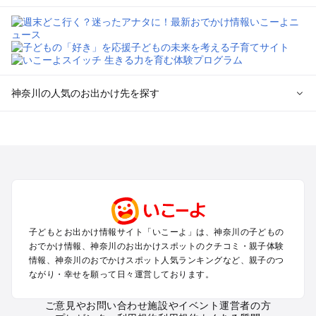
神奈川の人気のお出かけ先を探す
神奈川のエリアからプール子ども連れのお出かけスポッ
トを探す
横浜・みなとみらい・中華街・ベイエリア・金沢八景のプール
お出かけ
鎌倉・湘南（藤沢・茅ヶ崎・平塚周辺）のプールお出かけ
小田原・熱海・湯河原・真鶴のプールお出かけ
町田・相模原・愛川・上野原のプールお出かけ
子どもとお出かけ情報サイト「いこーよ」は、神奈川の子どもの
新横浜・港北エリア・日吉・青葉台・鶴見のプールお出かけ
おでかけ情報、神奈川のお出かけスポットのクチコミ・親子体験
川崎のプールお出かけ
情報、神奈川のおでかけスポット人気ランキングなど、親子のつ
海老名・厚木のプールお出かけ
ながり・幸せを願って日々運営しております。
三浦半島（横須賀・三浦）のプールお出かけ
箱根（湯本・強羅・小涌谷・仙石原・芦ノ湖）のプールお出か
ご意見やお問い合わせ
施設やイベント運営者の方