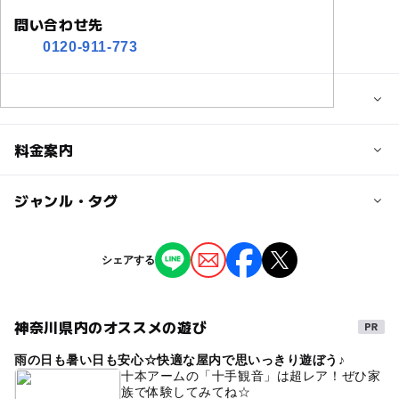
問い合わせ先
0120-911-773
参加に関する情報
定員詳細
料金案内
体験は受付順となる場合がございます。
団体様は事前にお電話頂けるとスムーズにご案内できま
子供の料金
ジャンル・タグ
す。
無料
タグ
対象年齢
シェアする
子供の料金詳細
キッズイベント
キッズカフェ
0歳･1歳･2歳の赤ちゃん(乳児･幼児)
大人1名に付き、お子様2名様まで無料です。
3歳･4歳･5歳･6歳(幼児)
小学生
キッズカフェ&レストラン
お仕事キッズ
それ以上のお子様に関しては大人料金の半額頂戴致しま
神奈川県内のオススメの遊び
す。
キッズカフェ・親子カフェ
キッズクッキング
予約/応募
雨の日も暑い日も安心☆快適な屋内で思いっきり遊ぼう♪
キッズアカデミー
予約不要
キッズゴルフ
ふわふわ遊具
十本アームの「十手観音」は超レア！ぜひ家
大人の料金
族で体験してみてね☆