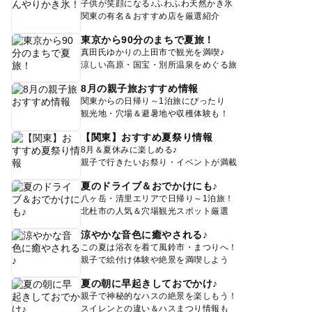
子供が笑顔になる♪ふわふわ天然かき氷
関東の有名＆おすすめ店を厳選紹介
東京から90分のまちで夏旅！
真田氏ゆかりの上田市で観光を満喫♪
涼しい高原・国宝・別所温泉をめぐる旅
8月の親子旅おすすめ情報
関東からの日帰り～1泊旅にぴったり
観光地・穴場＆避暑地や収穫体験も！
【関東】おすすめ夏祭り情報
8月＆夏休みに楽しめる♪
親子で行きたいお祭り・イベントが満載
夏のドライブ＆おでかけにも♪
八ヶ岳・清里エリアで日帰り～1泊旅！
北杜市の人気＆穴場観光スポット厳選
涼やかな音色に癒やされる♪
この夏は浴衣を着て風鈴市・まつりへ！
親子で絵付け体験や絶景を満喫しよう
夏の朝に早起きしておでかけ♪
親子で神秘的なハスの絶景を楽しもう！
スイレンとの違い＆ハスまつり情報も