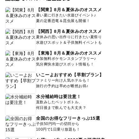
【関東】8月＆夏休みのオススメ
暑い夏に行きたい水遊びイベント♪
夏の定番恐竜＆昆虫展も開催！
【関西】8月＆夏休みのオススメ
夏休みの思い出作りに行きたい夏祭り
水遊びスポット＆子供無料イベントも
【東海】8月＆夏休みのオススメ
参加無料ポケモンスタンプラリー♪
気分爽快水遊びスポット情報も！
いこーよおすすめ【早割プラン】
ファミリー向け人気ホテルも！
旅行の予約は早めが断然お得♪
水分補給時は要注意！
直飲みしたペットボトル、
何日後まで飲んでも大丈夫？
全国のお得なフリーきっぷ15選
子供50円均一の切符から
100円で1日乗り放題も！