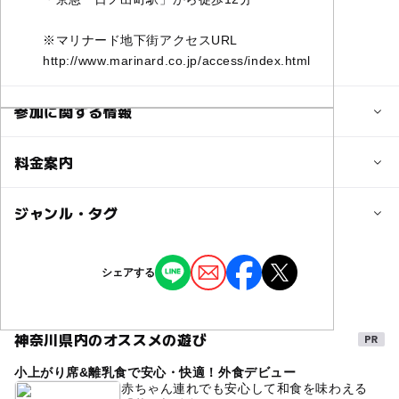
※マリナード地下街アクセスURL
http://www.marinard.co.jp/access/index.html
参加に関する情報
定員
料金案内
2人
子供の料金
ジャンル・タグ
定員詳細
1,200円
※ワークショップは随時受付しておりますが、お席が満席
タグ
シェアする
の場合はお待ち頂くことがございます。
子供の料金詳細
アート体験ワークショップ
彩樂灯～あやらくとう～
※一枠、2名様までとなります。
◆体験料:￥1,200～￥2,000
関内駅直結ショッピング地下街「マリナード地下街マリナード
※体験料は制作する素材や技法によって変わります
神奈川県内のオススメの遊び
◆制作品：フォトフレーム、15㎝定規、コースター、マグ
マリナード地下街
マリナード広場
彩樂灯
対象年齢
ネット。
小上がり席&離乳食で安心・快適！外食デビュー
ワクワク楽しい
小学生
中学生･高校生
家族で楽しめるアート体験
大人
赤ちゃん連れでも安心して和食を味わえる