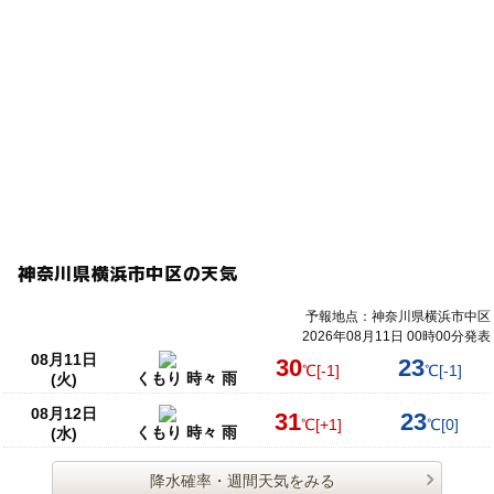
神奈川県横浜市中区の天気
予報地点：神奈川県横浜市中区
2026年08月11日 00時00分発表
08月11日
30
23
℃
[-1]
℃
[-1]
くもり 時々 雨
(火)
08月12日
31
23
℃
[+1]
℃
[0]
くもり 時々 雨
(水)
降水確率・週間天気をみる