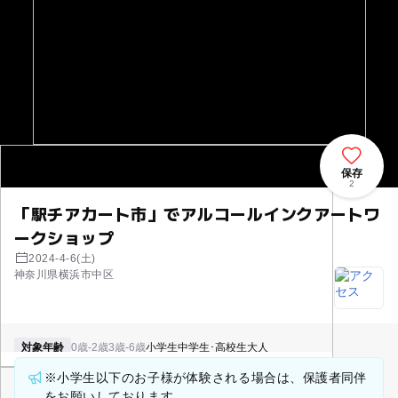
保存
2
「駅チアカート市」でアルコールインクアートワ
ークショップ
2024-4-6(土)
神奈川県横浜市中区
対象年齢
0歳-2歳
3歳-6歳
小学生
中学生･高校生
大人
※小学生以下のお子様が体験される場合は、保護者同伴
をお願いしております。