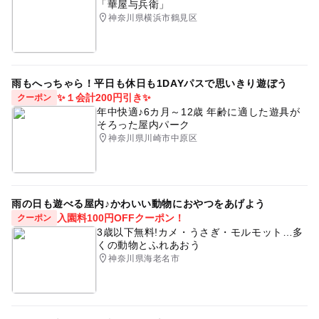
「華屋与兵衛」
大人の料金
関内駅チカアート市
アルコールインクアート
神奈川県横浜市鶴見区
予約/応募
1,200円
彩樂灯～アルコールインクアートワークショップ～
予約不要
日本アルコールインクアート協会
大人の料金詳細
雨もへっちゃら！平日も休日も1DAYパスで思いきり遊ぼう
注意・制限事項
◆体験料：￥1,200～￥2,000
日本アルコールインクアート協会ディプロマイザー彩樂灯
✨１会計200円引き✨
クーポン
※当日、アルコールインクアートワークショップの開催時
※体験料は制作する素材や技法によって変わります
年中快適♪6カ月～12歳 年齢に適した遊具が
グラデーションアートワークショップ
ワークショップ
間は11時～15時（最終受付 14時30分）までになります。
◆制作品：フォトフレーム、15㎝定規、コースター、マグ
そろった屋内パーク
※小学生以下のお子様が体験される場合は、保護者同伴を
ネット。
神奈川県川崎市中原区
ディンプルアートワークショップ
お願いしております。
※インクは衣服などの布類、吸水性のあるものに付くと取
れないため、汚れても良い服でお越し下さい。
※アルコール系インク、無水エタノールを使用するため、
雨の日も遊べる屋内♪かわいい動物におやつをあげよう
入園料100円OFFクーポン！
アルコールアレルギーのある方、アルコール臭に弱い方は
クーポン
3歳以下無料!カメ・うさぎ・モルモット…多
体験をお控え下さい。
くの動物とふれあおう
神奈川県海老名市
🦋イベントは当日の天候などにより延期や中止になる場合
もございます。
ご来場されます場合は、事前に主催元webや彩樂灯webな
どで開催状況をご確認下さい。