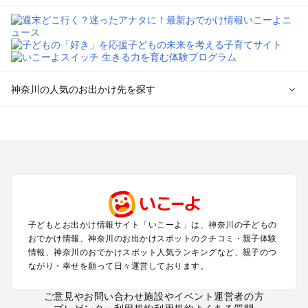
神奈川の人気のお出かけ先を探す
神奈川のエリアからプール子ども連れのお出かけスポッ
トを探す
横浜・みなとみらい・中華街・ベイエリア・金沢八景のプール
お出かけ
鎌倉・湘南（藤沢・茅ヶ崎・平塚周辺）のプールお出かけ
小田原・熱海・湯河原・真鶴のプールお出かけ
町田・相模原・愛川・上野原のプールお出かけ
子どもとお出かけ情報サイト「いこーよ」は、神奈川の子どもの
新横浜・港北エリア・日吉・青葉台・鶴見のプールお出かけ
おでかけ情報、神奈川のお出かけスポットのクチコミ・親子体験
川崎のプールお出かけ
情報、神奈川のおでかけスポット人気ランキングなど、親子のつ
海老名・厚木のプールお出かけ
ながり・幸せを願って日々運営しております。
三浦半島（横須賀・三浦）のプールお出かけ
箱根（湯本・強羅・小涌谷・仙石原・芦ノ湖）のプールお出か
ご意見やお問い合わせ
施設やイベント運営者の方