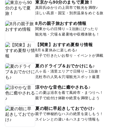
東京から90分のまちで夏旅！
真田氏ゆかりの上田市で観光を満喫♪
涼しい高原・国宝・別所温泉をめぐる旅
8月の親子旅おすすめ情報
関東からの日帰り～1泊旅にぴったり
観光地・穴場＆避暑地や収穫体験も！
【関東】おすすめ夏祭り情報
8月＆夏休みに楽しめる♪
親子で行きたいお祭り・イベントが満載
夏のドライブ＆おでかけにも♪
八ヶ岳・清里エリアで日帰り～1泊旅！
北杜市の人気＆穴場観光スポット厳選
涼やかな音色に癒やされる♪
この夏は浴衣を着て風鈴市・まつりへ！
親子で絵付け体験や絶景を満喫しよう
夏の朝に早起きしておでかけ♪
親子で神秘的なハスの絶景を楽しもう！
スイレンとの違い＆ハスまつり情報も