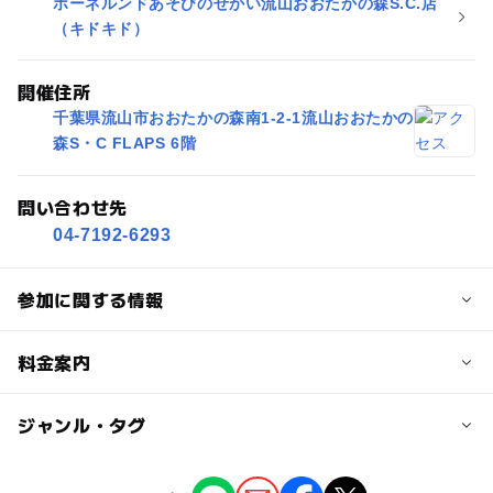
ボーネルンドあそびのせかい流山おおたかの森S.C.店
（キドキド）
開催住所
千葉県流山市おおたかの森南1-2-1流山おおたかの
森S・C FLAPS 6階
問い合わせ先
04-7192-6293
参加に関する情報
対象年齢
料金案内
0歳･1歳･2歳の赤ちゃん(乳児･幼児)
3歳･4歳･5歳･6歳(幼児)
小学生
子供の料金詳細
ジャンル・タグ
イベントのご参加は無料です。
予約/応募
（ご入場にはご料金がかかります。詳しくは、公式サイト
タグ