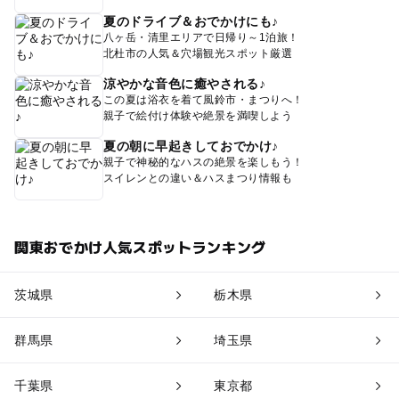
夏のドライブ＆おでかけにも♪
八ヶ岳・清里エリアで日帰り～1泊旅！
北杜市の人気＆穴場観光スポット厳選
涼やかな音色に癒やされる♪
この夏は浴衣を着て風鈴市・まつりへ！
親子で絵付け体験や絶景を満喫しよう
夏の朝に早起きしておでかけ♪
親子で神秘的なハスの絶景を楽しもう！
スイレンとの違い＆ハスまつり情報も
関東おでかけ人気スポットランキング
茨城県
栃木県
群馬県
埼玉県
千葉県
東京都