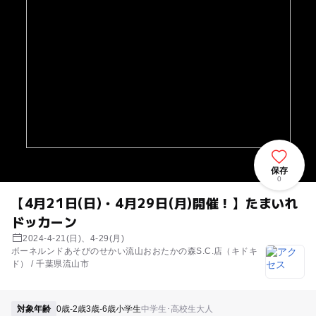
保存
0
【4月21日(日)・4月29日(月)開催！】たまいれ
ドッカーン
2024-4-21(日)、4-29(月)
ボーネルンドあそびのせかい流山おおたかの森S.C.店（キドキ
ド） / 千葉県流山市
対象年齢
0歳-2歳
3歳-6歳
小学生
中学生･高校生
大人