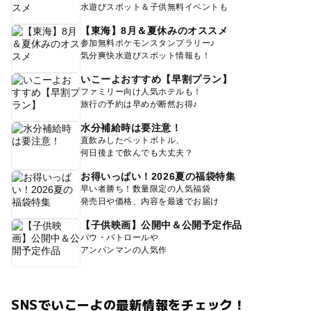
水遊びスポット＆子供無料イベントも
【東海】8月＆夏休みのオススメ
参加無料ポケモンスタンプラリー♪
気分爽快水遊びスポット情報も！
いこーよおすすめ【早割プラン】
ファミリー向け人気ホテルも！
旅行の予約は早めが断然お得♪
水分補給時は要注意！
直飲みしたペットボトル、
何日後まで飲んでも大丈夫？
お得いっぱい！2026夏の福袋特集
早い者勝ち！数量限定の人気福袋
発売日や価格、内容を最速でお届け
【子供映画】公開中＆公開予定作品
パウ・パトロールや
アンパンマンの人気作
SNSでいこーよの最新情報をチェック！