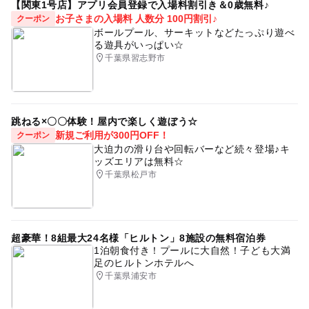
【関東1号店】アプリ会員登録で入場料割引き＆0歳無料♪
お子さまの入場料 人数分 100円割引♪
クーポン
ボールプール、サーキットなどたっぷり遊べ
る遊具がいっぱい☆
千葉県習志野市
跳ねる×〇〇体験！屋内で楽しく遊ぼう☆
新規ご利用が300円OFF！
クーポン
大迫力の滑り台や回転バーなど続々登場♪キ
ッズエリアは無料☆
千葉県松戸市
超豪華！8組最大24名様「ヒルトン」8施設の無料宿泊券
1泊朝食付き！プールに大自然！子ども大満
足のヒルトンホテルへ
千葉県浦安市