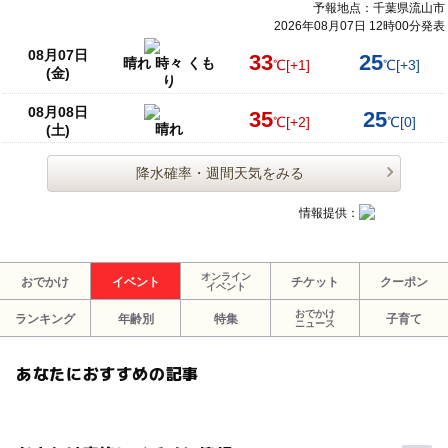
予報地点：千葉県流山市
2026年08月07日 12時00分発表
08月07日
33
25
晴れ 時々 くも
℃
[+1]
℃
[+3]
(金)
り
08月08日
35
25
℃
[+2]
℃
[0]
晴れ
(土)
降水確率・週間天気をみる
情報提供：
オンライン
おでかけ
イベント
チケット
クーポン
イベント
おでかけ
ランキング
年齢別
特集
子育て
ニュース
あなたにおすすめの記事