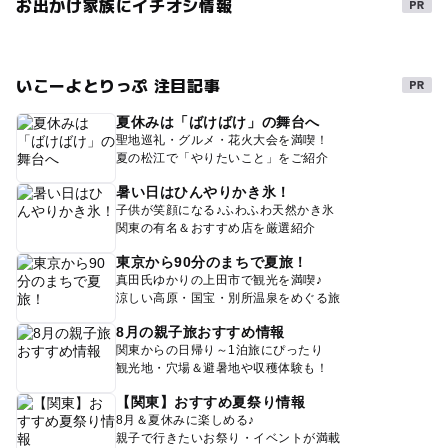
お出かけ家族にイチオシ情報
いこーよとりっぷ 注目記事
夏休みは「ばけばけ」の舞台へ
聖地巡礼・グルメ・花火大会を満喫！
夏の松江で「やりたいこと」をご紹介
暑い日はひんやりかき氷！
子供が笑顔になる♪ふわふわ天然かき氷
関東の有名＆おすすめ店を厳選紹介
東京から90分のまちで夏旅！
真田氏ゆかりの上田市で観光を満喫♪
涼しい高原・国宝・別所温泉をめぐる旅
8月の親子旅おすすめ情報
関東からの日帰り～1泊旅にぴったり
観光地・穴場＆避暑地や収穫体験も！
【関東】おすすめ夏祭り情報
8月＆夏休みに楽しめる♪
親子で行きたいお祭り・イベントが満載