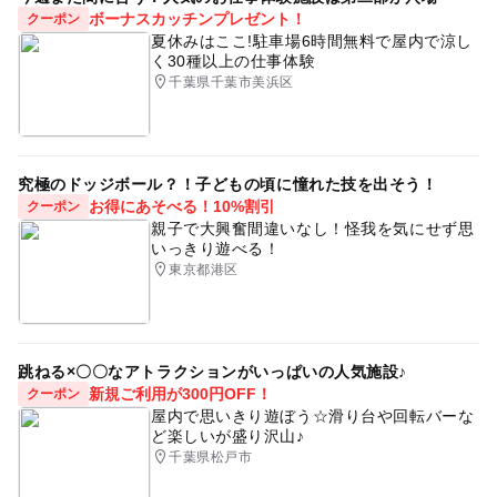
ボーナスカッチンプレゼント！
クーポン
夏休みはここ!駐車場6時間無料で屋内で涼し
く30種以上の仕事体験
千葉県千葉市美浜区
究極のドッジボール？！子どもの頃に憧れた技を出そう！
お得にあそべる！10%割引
クーポン
親子で大興奮間違いなし！怪我を気にせず思
いっきり遊べる！
東京都港区
跳ねる×〇〇なアトラクションがいっぱいの人気施設♪
新規ご利用が300円OFF！
クーポン
屋内で思いきり遊ぼう☆滑り台や回転バーな
ど楽しいが盛り沢山♪
千葉県松戸市