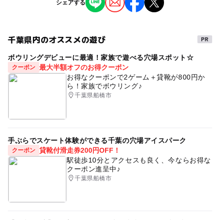
シェアする
予約不要
の料金情報をご覧ください。）
親子であそべる
雨の日でもOK
応募方法
大人の料金詳細
千葉県内のオススメの遊び
ご予約は不要です。当日のイベント開催時間までに場内に
イベントのご参加は無料です。
お越しください。
（ご入場にはご料金がかかります。詳しくは、公式サイト
ボウリングデビューに最適！家族で遊べる穴場スポット☆
の料金情報をご覧ください。）
最大半額オフのお得クーポン
クーポン
お得なクーポンで2ゲーム＋貸靴が800円か
ら！家族でボウリング♪
千葉県船橋市
手ぶらでスケート体験ができる千葉の穴場アイスパーク
貸靴付滑走券200円OFF！
クーポン
駅徒歩10分とアクセスも良く、今ならお得な
クーポン進呈中♪
千葉県船橋市