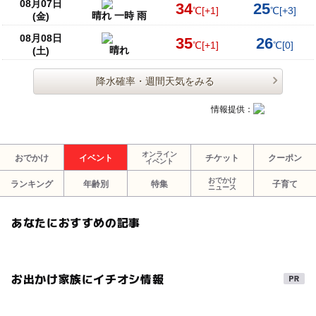
08月07日
34
25
℃
[+1]
℃
[+3]
晴れ 一時 雨
(金)
08月08日
35
26
℃
[+1]
℃
[0]
晴れ
(土)
降水確率・週間天気をみる
情報提供：
オンライン
おでかけ
イベント
チケット
クーポン
イベント
おでかけ
ランキング
年齢別
特集
子育て
ニュース
あなたにおすすめの記事
お出かけ家族にイチオシ情報