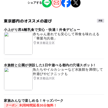
注意・制限事項
粛していただきますようお願いいたします。
シェアする
イベント
住宅展示場
練馬区
無料
親子
尚、風邪の症状や発熱が見受けられる場合はイベント参加
※プレゼントは数に限りがございますので、お早目にお越
をお断りする場合がございます。
しください。
トミカ
プラレール
また会場では、スタッフのマスク等の着用、場内の清掃・
※イベント・プレゼントの画像はイメージですので、実際
東京都内のオススメの遊び
消毒の徹底、手指用消毒剤の設置など、
のものとは多少異なる場合がございます。
小上がり席&離乳食で安心・快適！外食デビュー
引き続き新型コロナウイルス感染症対策に努めてまいりま
※イベントによっては、順番待ちして頂く場合がございま
赤ちゃん連れでも安心して和食を味わえる
す。
す。
「華屋与兵衛」
ご来場のお客様におかれましても事前の検温・マスクの着
※諸般の事情により、時間・内容が変更・中止になる場合
東京都足立区
用などのご協力をお願いいたします。
があります。
最新のイベント開催情報は各会場WEBサイトにてご確認く
ださい。
水族館と公園が併設した1日中遊べる都内の穴場スポット!
魚たちやイルカショーなど水族館を満喫して
外遊びやピクニックも
東京都品川区
家族みんなで楽しめる！キッズパーク
利用時間延長30分無料！
クーポン