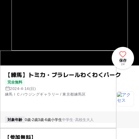
保存
24
【練馬】トミカ・プラレールわくわくパーク
完全無料
2024-4-14(日)
練馬ＩＣハウジングギャラリー / 東京都練馬区
対象年齢
0歳-2歳
3歳-6歳
小学生
中学生･高校生
大人
【参加無料】