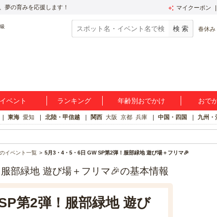
、夢の育みを応援します！
マイクーポン
春休み
イベント
ランキング
年齢別おでかけ
おで
東海
愛知
北陸・甲信越
関西
大阪
京都
兵庫
中国・四国
九州・
のイベント一覧
5月3・4・5・6日 GW SP第2弾！服部緑地 遊び場＋フリマ🎉
2弾！服部緑地 遊び場＋フリマ🎉の基本情報
 SP第2弾！服部緑地 遊び