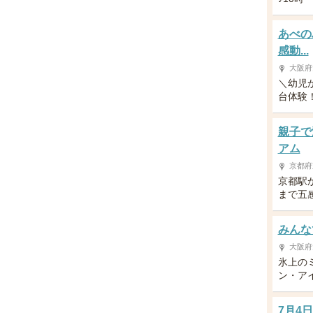
あべの
感動...
大阪府
＼幼児
台体験！／
親子で
アム
京都府
京都駅
まで五
みんなで
大阪府
氷上の
ン・アイ
7月4