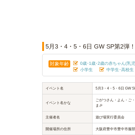
5月3・4・5・6日 GW SP第
0歳･1歳･2歳の赤ちゃん(乳児
対象年齢
小学生
中学生･高校生
イベント名
5月3・4・5・6日 GW
ごがつさん・よん・ご・
イベント名かな
ま🎉
主催者名
遊び場実行委員会
開催場所の住所
大阪府豊中市豊中市服部