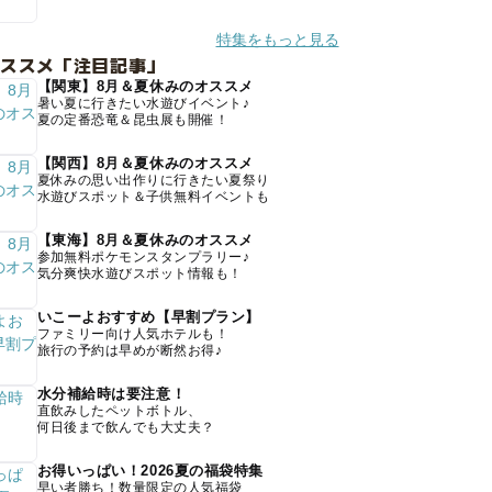
特集をもっと見る
オススメ「注目記事」
【関東】8月＆夏休みのオススメ
暑い夏に行きたい水遊びイベント♪
夏の定番恐竜＆昆虫展も開催！
【関西】8月＆夏休みのオススメ
夏休みの思い出作りに行きたい夏祭り
水遊びスポット＆子供無料イベントも
【東海】8月＆夏休みのオススメ
参加無料ポケモンスタンプラリー♪
気分爽快水遊びスポット情報も！
いこーよおすすめ【早割プラン】
ファミリー向け人気ホテルも！
旅行の予約は早めが断然お得♪
水分補給時は要注意！
直飲みしたペットボトル、
何日後まで飲んでも大丈夫？
お得いっぱい！2026夏の福袋特集
早い者勝ち！数量限定の人気福袋