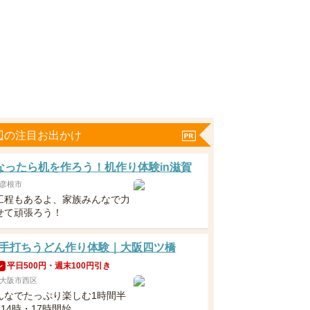
辺の注目お出かけ
なったら机を作ろう！机作り体験in滋賀
彦根市
工程もあるよ、家族みんなで力
せて頑張ろう！
手打ちうどん作り体験｜大阪四ツ橋
平日500円・週末100円引き
ン
大阪市西区
んなでたっぷり楽しむ1時間半
・14時・17時開始