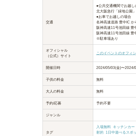
●公共交通機関でお越し
北大阪急行「緑地公園」
●お車でお越しの場合
交通
名神高速道路 豊中IC か
阪神高速11号池田線 豊
阪神高速11号池田線 豊
※駐車場あり
オフィシャル
このイベントのオフィ
（公式）サイト
開催日時
2024/05/03(金)〜2024/0
子供の料金
無料
大人の料金
無料
予約/応募
予約不要
ジャンル
入場無料
キッチンカー
タグ
射的
1日中遊べるスポ