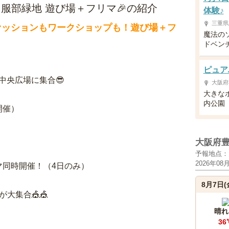
弾！服部緑地 遊び場＋フリマ🎉の紹介
体験♪
三重県
ァッションもワークショップも！遊び場＋フ
魔法の
ドベン
ピュア
中央広場に集合😎
大阪府
大きな
内公園
開催）
大阪府
予報地点：
2026年08
マ同時開催！（4日のみ）
8月7日(
大集合🎪🎪
晴れ
36