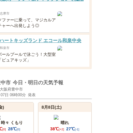
志摩市
ソファーに乗って、マジカルア
チャーへ出発しよう◎
ハートキッズランド エコール和泉中央
和泉市
ボールプールで泳ごう！大型室
「ピュアキッズ」
豊中市
今日・明日の天気予報
大阪府豊中市
月07日 06時00分
発表
金)
8月8日(土)
 時々 くもり
晴れ
℃
28℃
38℃
27℃
[0]
[0]
[+2]
[-1]