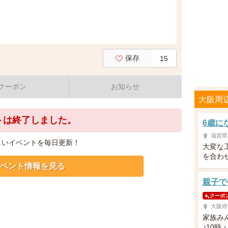
保存
15
クーポン
お知らせ
大阪周
トは終了しました。
6歳に
滋賀県
しいイベントを毎日更新！
大変な
を合わ
ベント情報を見る
親子で
クーポ
大阪府
家族み
♪10時