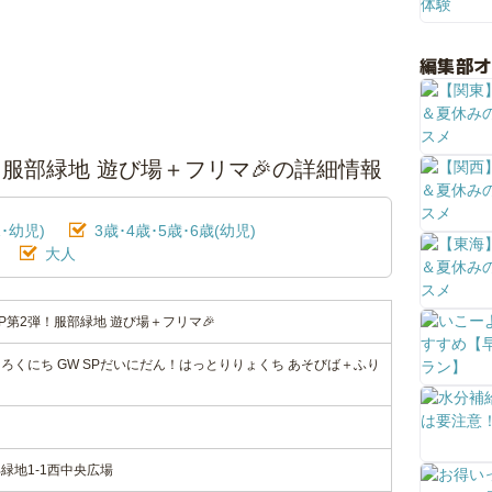
編集部
2弾！服部緑地 遊び場＋フリマ🎉の詳細情報
･幼児)
3歳･4歳･5歳･6歳(幼児)
大人
 SP第2弾！服部緑地 遊び場＋フリマ🎉
ろくにち GW SPだいにだん！はっとりりょくち あそびば＋ふり
緑地1-1西中央広場