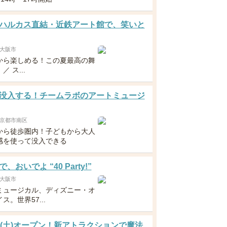
ハルカス直結・近鉄アート館で、笑いと
大阪市
から楽しめる！この夏最高の舞
 ス...
没入する！チームラボのアートミュージ
京都市南区
から徒歩圏内！子どもから大人
感を使って没入できる
、おいでよ “40 Party!”
大阪市
ミュージカル、ディズニー・オ
ス。世界57...
日(土)オープン！新アトラクションで魔法