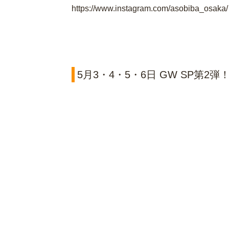
https://www.instagram.com/asobiba_osaka/
5月3・4・5・6日 GW SP第