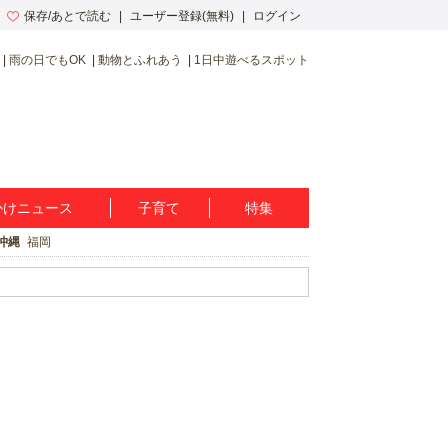
保存/あとで読む
ユーザー登録(無料)
ログイン
雨の日でもOK
動物とふれあう
1日中遊べるスポット
かけニュース
子育て
特集
沖縄
福岡