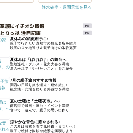
降水確率・週間天気を見る
け家族にイチオシ情報
とりっぷ 注目記事
夏休みの家族旅行に♪
親子で行きたい倉敷市の観光名所を紹介
映画のロケ地巡り＆親子向けの体験充実
夏休みは「ばけばけ」の舞台へ
聖地巡礼・グルメ・花火大会を満喫！
夏の松江で「やりたいこと」をご紹介
7月の親子旅おすすめ情報
関西の日帰り旅や週末・連休旅に♪
観光地・穴場＆祭り＆外遊びを満喫
夏の土曜は「土曜夜市」へ♪
商店街で縁日・屋台・イベント満喫！
食べて、遊んで、親子の思い出作り
涼やかな音色に癒やされる♪
この夏は浴衣を着て風鈴市・まつりへ！
親子で絵付け体験や絶景を満喫しよう