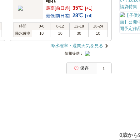
晴れ
35℃
最高[前日差]
[+1]
28℃
最低[前日差]
[+4]
時間
0-6
6-12
12-18
18-24
降水確率
10
10
30
10
降水確率・週間天気を見る
情報提供：
保存
1
0歳から