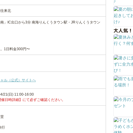
う往来北
南」IC出口から3分 南海りんくうタウン駅・JRりんくうタウン
大人気！
。1日料金300円〜
シャル（公式）サイトへ
4/21(日) 11:00-16:00
開催日時詳細】にて必ずご確認ください。
楽堂
決行