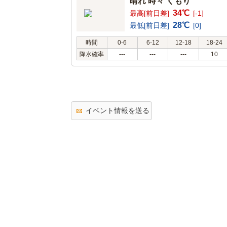
晴れ 時々 くもり
34℃
最高[前日差]
[-1]
28℃
最低[前日差]
[0]
時間
0-6
6-12
12-18
18-24
降水確率
---
---
---
10
イベント情報を送る