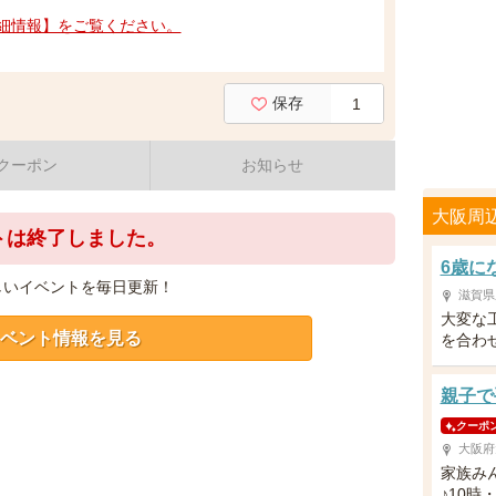
細情報】をご覧ください。
保存
1
クーポン
お知らせ
大阪周
トは終了しました。
6歳に
しいイベントを毎日更新！
滋賀県
大変な
ベント情報を見る
を合わ
親子で
クーポ
大阪府
家族み
♪10時