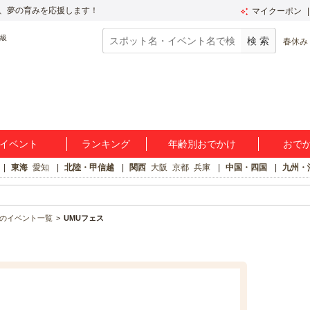
、夢の育みを応援します！
マイクーポン
春休み
イベント
ランキング
年齢別おでかけ
おで
東海
愛知
北陸・甲信越
関西
大阪
京都
兵庫
中国・四国
九州・
のイベント一覧
UMUフェス