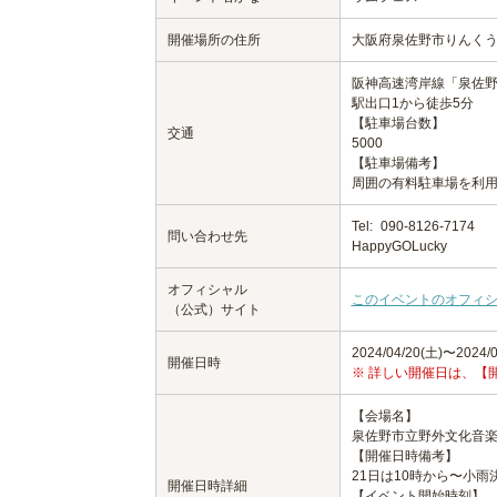
開催場所の住所
大阪府泉佐野市りんく
阪神高速湾岸線「泉佐野
駅出口1から徒歩5分
【駐車場台数】
交通
5000
【駐車場備考】
周囲の有料駐車場を利用
Tel:
090-8126-7174
問い合わせ先
HappyGOLucky
オフィシャル
このイベントのオフィ
（公式）サイト
2024/04/20(土)〜2024/0
開催日時
※ 詳しい開催日は、【
【会場名】
泉佐野市立野外文化音
【開催日時備考】
21日は10時から〜小雨
開催日時詳細
【イベント開始時刻】