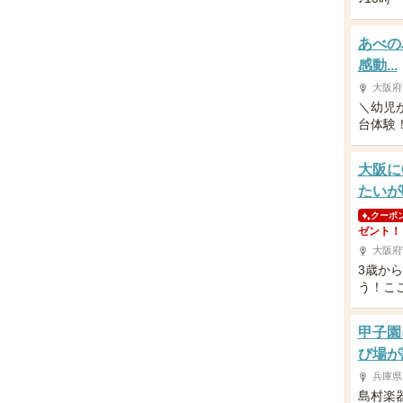
あべの
感動...
大阪府
＼幼児
台体験！／
大阪に
たいが
クーポ
ゼント！
大阪府
3歳か
う！こ
甲子園
び場が
兵庫県
島村楽