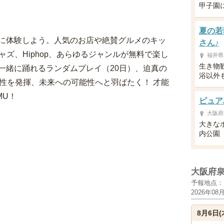
甲子園
夏の若
に体験しよう。人気のお店や絶賛グルメのキッ
さん♪
ジャズ、Hiphop、あらゆるジャンルが無料で楽し
福井県
生き物
一緒に踊れるランダムプレイ（20日）、迫真の
浴以外
性を発揮、未来への可能性へと羽ばたく！ 才能
MU！
ピュア
大阪府
大きな
内公園
大阪府
予報地点：
2026年08
8月6日(