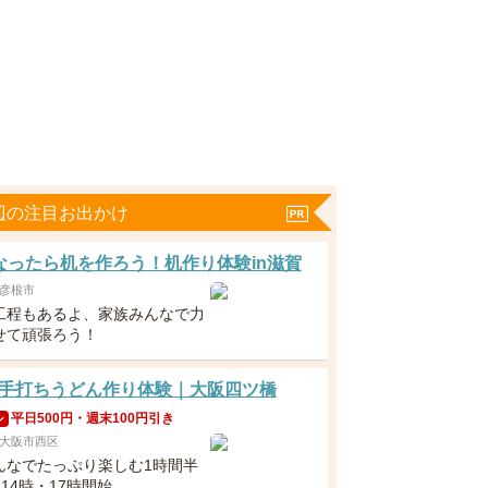
辺の注目お出かけ
なったら机を作ろう！机作り体験in滋賀
彦根市
工程もあるよ、家族みんなで力
せて頑張ろう！
手打ちうどん作り体験｜大阪四ツ橋
平日500円・週末100円引き
ン
大阪市西区
んなでたっぷり楽しむ1時間半
・14時・17時開始