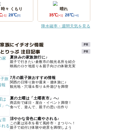
 時々 くもり
晴れ
℃
28℃
35℃
28℃
[-1]
[0]
[+1]
[+4]
降水確率・週間天気を見る
け家族にイチオシ情報
とりっぷ 注目記事
夏休みの家族旅行に♪
親子で行きたい倉敷市の観光名所を紹介
映画のロケ地巡り＆親子向けの体験充実
7月の親子旅おすすめ情報
関西の日帰り旅や週末・連休旅に♪
観光地・穴場＆祭り＆外遊びを満喫
夏の土曜は「土曜夜市」へ♪
商店街で縁日・屋台・イベント満喫！
食べて、遊んで、親子の思い出作り
涼やかな音色に癒やされる♪
この夏は浴衣を着て風鈴市・まつりへ！
親子で絵付け体験や絶景を満喫しよう