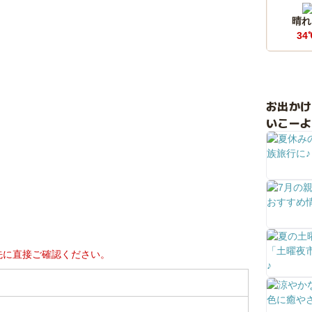
晴れ
34
お出か
いこーよ
先に直接ご確認ください。