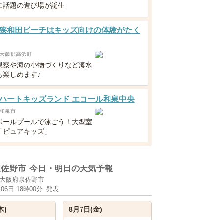
に話題の遊び場が誕生
狭和田ビーチはキッズ向けの体験がたく
大飯郡高浜町
観察や海の小物づくりなど海水
も楽しめます♪
ハートキッズランド エコール和泉中央
和泉市
ボールプールで泳ごう！大型室
「ピュアキッズ」
泉佐野市
今日・明日の天気予報
大阪府泉佐野市
月06日 18時00分
発表
木)
8月7日(金)