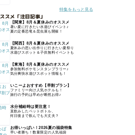
特集をもっと見る
オススメ「注目記事」
【関東】8月＆夏休みのオススメ
暑い夏に行きたい水遊びイベント♪
夏の定番恐竜＆昆虫展も開催！
【関西】8月＆夏休みのオススメ
夏休みの思い出作りに行きたい夏祭り
水遊びスポット＆子供無料イベントも
【東海】8月＆夏休みのオススメ
参加無料ポケモンスタンプラリー♪
気分爽快水遊びスポット情報も！
いこーよおすすめ【早割プラン】
ファミリー向け人気ホテルも！
旅行の予約は早めが断然お得♪
水分補給時は要注意！
直飲みしたペットボトル、
何日後まで飲んでも大丈夫？
お得いっぱい！2026夏の福袋特集
早い者勝ち！数量限定の人気福袋