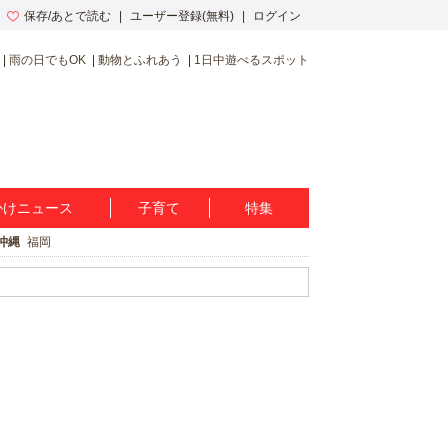
保存/あとで読む
ユーザー登録(無料)
ログイン
雨の日でもOK
動物とふれあう
1日中遊べるスポット
かけニュース
子育て
特集
沖縄
福岡