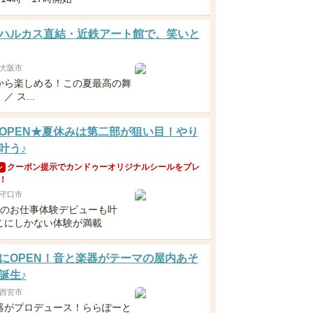
ハルカス直結・近鉄アート館で、笑いと
大阪市
から楽しめる！この夏最高の舞
 ス...
OPEN★夏休みは第二部が狙い目！やり
叶う♪
クーポン提示でカンドゥーオリジナルシールをプレ
ン
！
守口市
らのお仕事体験デビューも叶
こにしかない体験が満載
にOPEN！音と楽器がテーマの屋内あそ
誕生♪
西宮市
器がプロデュース！ららぽーと