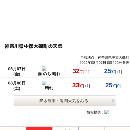
神奈川県中郡大磯町の天気
予報地点：神奈川県中郡大磯町
2026年08月07日 00時00分発表
08月07日
32
25
℃
[-1]
℃
[+1]
雨 のち 晴れ
(金)
08月08日
33
25
℃
[+1]
℃
[0]
晴れ
(土)
降水確率・週間天気をみる
情報提供：