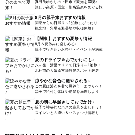
真田氏ゆかりの上田市で観光を満喫♪
涼しい高原・国宝・別所温泉をめぐる旅
8月の親子旅おすすめ情報
関東からの日帰り～1泊旅にぴったり
観光地・穴場＆避暑地や収穫体験も！
【関東】おすすめ夏祭り情報
8月＆夏休みに楽しめる♪
親子で行きたいお祭り・イベントが満載
夏のドライブ＆おでかけにも♪
八ヶ岳・清里エリアで日帰り～1泊旅！
北杜市の人気＆穴場観光スポット厳選
涼やかな音色に癒やされる♪
この夏は浴衣を着て風鈴市・まつりへ！
親子で絵付け体験や絶景を満喫しよう
夏の朝に早起きしておでかけ♪
親子で神秘的なハスの絶景を楽しもう！
スイレンとの違い＆ハスまつり情報も