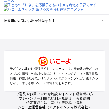
神奈川の人気のお出かけ先を探す
神奈川のエリアからプール子ども連れのお出かけスポッ
トを探す
横浜・みなとみらい・中華街・ベイエリア・金沢八景のプール
お出かけ
鎌倉・湘南（藤沢・茅ヶ崎・平塚周辺）のプールお出かけ
小田原・熱海・湯河原・真鶴のプールお出かけ
町田・相模原・愛川・上野原のプールお出かけ
子どもとお出かけ情報サイト「いこーよ」は、神奈川の子どもの
新横浜・港北エリア・日吉・青葉台・鶴見のプールお出かけ
おでかけ情報、神奈川のお出かけスポットのクチコミ・親子体験
川崎のプールお出かけ
情報、神奈川のおでかけスポット人気ランキングなど、親子のつ
海老名・厚木のプールお出かけ
ながり・幸せを願って日々運営しております。
三浦半島（横須賀・三浦）のプールお出かけ
箱根（湯本・強羅・小涌谷・仙石原・芦ノ湖）のプールお出か
ご意見やお問い合わせ
施設やイベント運営者の方
プレゼンター利用規約
利用規約
よくある質問
け
特定商取引法に基づく表記
採用情報
秦野・南足柄・丹沢のプールお出かけ
いこーよ運営会社（アクトインディ株式会社）