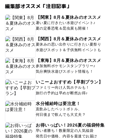
編集部オススメ「注目記事」
【関東】8月＆夏休みのオススメ
暑い夏に行きたい水遊びイベント♪
夏の定番恐竜＆昆虫展も開催！
【関西】8月＆夏休みのオススメ
夏休みの思い出作りに行きたい夏祭り
水遊びスポット＆子供無料イベントも
【東海】8月＆夏休みのオススメ
参加無料ポケモンスタンプラリー♪
気分爽快水遊びスポット情報も！
いこーよおすすめ【早割プラン】
ファミリー向け人気ホテルも！
旅行の予約は早めが断然お得♪
水分補給時は要注意！
直飲みしたペットボトル、
何日後まで飲んでも大丈夫？
お得いっぱい！2026夏の福袋特集
早い者勝ち！数量限定の人気福袋
発売日や価格、内容を最速でお届け