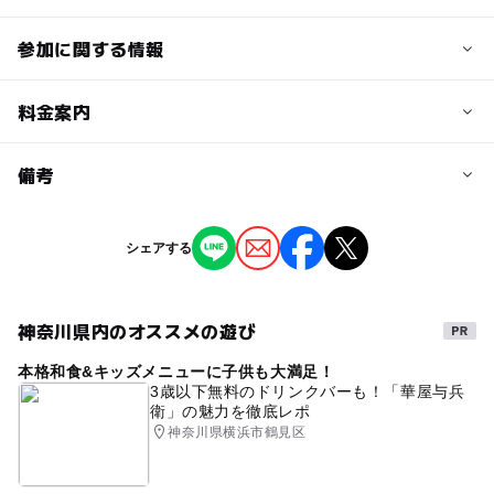
参加に関する情報
予約/応募
料金案内
問い合わせ先に直接ご確認ください。
料金について
備考
入場無料
※掲載の情報は天候や主催者側の都合などにより変更にな
シェアする
ることがあります。
情報提供：イベントバンク
神奈川県内のオススメの遊び
本格和食&キッズメニューに子供も大満足！
3歳以下無料のドリンクバーも！「華屋与兵
衛」の魅力を徹底レポ
神奈川県横浜市鶴見区