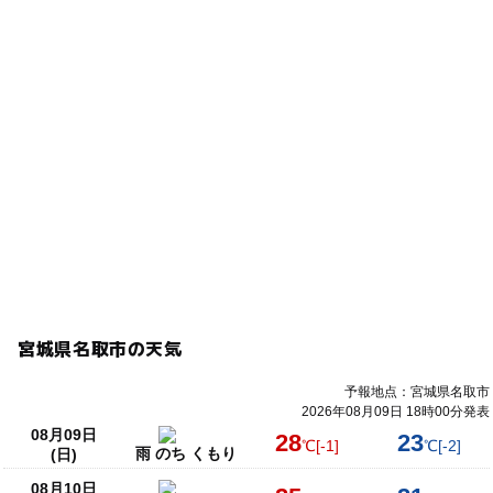
宮城県名取市の天気
予報地点：宮城県名取市
2026年08月09日 18時00分発表
08月09日
28
23
℃
[-1]
℃
[-2]
雨 のち くもり
(日)
08月10日