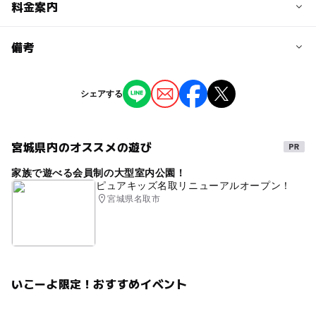
予約/応募
料金案内
問い合わせ先に直接ご確認ください。
料金について
備考
注意・制限事項
入場無料（投げ銭に協力を）
6/1からの完全予約制。定員になり次第予約停止。
※掲載の情報は天候や主催者側の都合などにより変更にな
シェアする
ることがあります。
情報提供：イベントバンク
宮城県内のオススメの遊び
家族で遊べる会員制の大型室内公園！
ピュアキッズ名取リニューアルオープン！
宮城県名取市
いこーよ限定！おすすめイベント