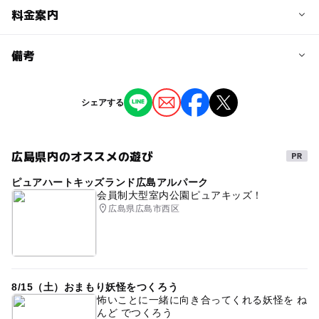
予約/応募
料金案内
問い合わせ先に直接ご確認ください。
料金について
備考
入園料：大人（18～64歳）510円、高校生170円、シニア
（65歳以上・要公的証明）170円、中学生以下無料
※掲載の情報は天候や主催者側の都合などにより変更にな
シェアする
ることがあります。
情報提供：イベントバンク
広島県内のオススメの遊び
ピュアハートキッズランド広島アルパーク
会員制大型室内公園ピュアキッズ！
広島県広島市西区
8/15（土）おまもり妖怪をつくろう
怖いことに一緒に向き合ってくれる妖怪を ね
んど でつくろう