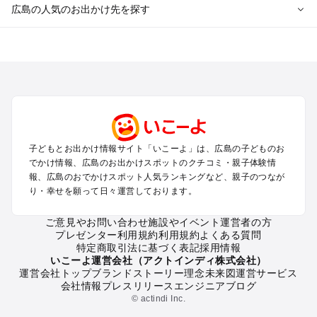
広島の人気のお出かけ先を探す
広島のエリアからプール子ども連れのお出かけスポット
を探す
尾道・福山・鞆の浦のプールお出かけ
広島・宮島のプールお出かけ
呉・東広島・竹原・三原のプールお出かけ
三次・庄原・三段峡・世羅・芸北のプールお出かけ
子どもとお出かけ情報サイト「いこーよ」は、広島の子どものお
広島の定番お出かけスポット
でかけ情報、広島のお出かけスポットのクチコミ・親子体験情
広島の遊園地
報、広島のおでかけスポット人気ランキングなど、親子のつなが
り・幸せを願って日々運営しております。
広島の動物園
広島のバーベキュー
ご意見やお問い合わせ
施設やイベント運営者の方
広島の釣り
プレゼンター利用規約
利用規約
よくある質問
広島の牧場
特定商取引法に基づく表記
採用情報
広島のプール
いこーよ運営会社（アクトインディ株式会社）
運営会社トップ
ブランドストーリー
理念
未来図
運営サービス
広島のアスレチック
会社情報
プレスリリース
エンジニアブログ
広島の公園・総合公園
© actindi Inc.
広島の観光