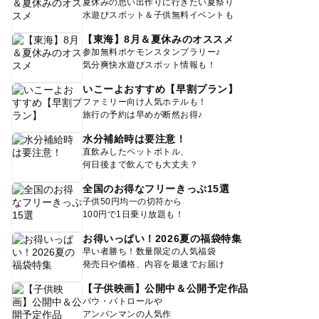
夏休みの思い出作りに行きたい夏祭り
水遊びスポット＆子供無料イベントも
【東海】8月＆夏休みのオススメ
参加無料ポケモンスタンプラリー♪
気分爽快水遊びスポット情報も！
いこーよおすすめ【早割プラン】
ファミリー向け人気ホテルも！
旅行の予約は早めが断然お得♪
水分補給時は要注意！
直飲みしたペットボトル、
何日後まで飲んでも大丈夫？
全国のお得なフリーきっぷ15選
子供50円均一の切符から
100円で1日乗り放題も！
お得いっぱい！2026夏の福袋特集
早い者勝ち！数量限定の人気福袋
発売日や価格、内容を最速でお届け
【子供映画】公開中＆公開予定作品
パウ・パトロールや
アンパンマンの人気作