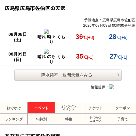
広島県広島市佐伯区の天気
予報地点：広島県広島市佐伯区
2026年08月08日 00時00分発表
08月08日
36
28
晴れ 時々 くも
℃
[+3]
℃
[+5]
(土)
り
08月09日
35
27
晴れ のち くも
℃
[-1]
℃
[-1]
(日)
り
降水確率・週間天気をみる
情報提供：
オンライン
おでかけ
イベント
チケット
クーポン
イベント
おでかけ
ランキング
年齢別
特集
子育て
ニュース
あなたにおすすめの記事