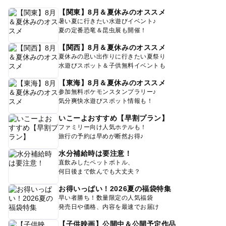
【関東】8月＆夏休みのオススメ
暑い夏に行きたい水遊びイベント♪
夏の定番恐竜＆昆虫展も開催！
【関西】8月＆夏休みのオススメ
夏休みの思い出作りに行きたい夏祭り
水遊びスポット＆子供無料イベントも
【東海】8月＆夏休みのオススメ
参加無料ポケモンスタンプラリー♪
気分爽快水遊びスポット情報も！
いこーよおすすめ【早割プラン】
ファミリー向け人気ホテルも！
旅行の予約は早めが断然お得♪
水分補給時は要注意！
直飲みしたペットボトル、
何日後まで飲んでも大丈夫？
お得いっぱい！2026夏の福袋特集
早い者勝ち！数量限定の人気福袋
発売日や価格、内容を最速でお届け
【子供映画】公開中＆公開予定作品