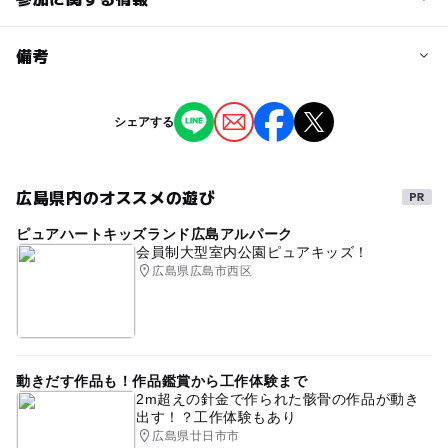
予約/応募
備考
問い合わせ先に直接ご確認ください。
※掲載の情報は天候や主催者側の都合などにより変更にな
シェアする
ることがあります。
情報提供：イベントバンク
広島県内のオススメの遊び
ピュアハートキッズランド広島アルパーク
会員制大型室内公園ピュアキッズ！
広島県広島市西区
動きだす作品も！作品鑑賞から工作体験まで
2m超えの針金で作られた骸骨の作品が動き
出す！？工作体験もあり
広島県廿日市市