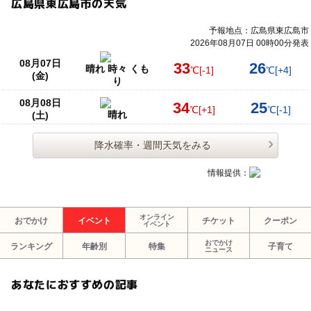
広島県東広島市の天気
予報地点：広島県東広島市
2026年08月07日 00時00分発表
08月07日
33
26
晴れ 時々 くも
℃
[-1]
℃
[+4]
(金)
り
08月08日
34
25
℃
[+1]
℃
[-1]
晴れ
(土)
降水確率・週間天気をみる
情報提供：
オンライン
おでかけ
イベント
チケット
クーポン
イベント
おでかけ
ランキング
年齢別
特集
子育て
ニュース
あなたにおすすめの記事