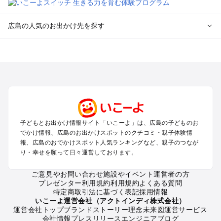
広島の人気のお出かけ先を探す
広島のエリアからプール子ども連れのお出かけスポット
を探す
尾道・福山・鞆の浦のプールお出かけ
広島・宮島のプールお出かけ
呉・東広島・竹原・三原のプールお出かけ
三次・庄原・三段峡・世羅・芸北のプールお出かけ
子どもとお出かけ情報サイト「いこーよ」は、広島の子どものお
広島の定番お出かけスポット
でかけ情報、広島のお出かけスポットのクチコミ・親子体験情
広島の遊園地
報、広島のおでかけスポット人気ランキングなど、親子のつなが
り・幸せを願って日々運営しております。
広島の動物園
広島のバーベキュー
ご意見やお問い合わせ
施設やイベント運営者の方
広島の釣り
プレゼンター利用規約
利用規約
よくある質問
広島の牧場
特定商取引法に基づく表記
採用情報
広島のプール
いこーよ運営会社（アクトインディ株式会社）
運営会社トップ
ブランドストーリー
理念
未来図
運営サービス
広島のアスレチック
会社情報
プレスリリース
エンジニアブログ