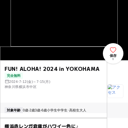
保存
6
FUN! ALOHA! 2024 in YOKOHAMA
完全無料
2024-7-12(金)～7-15(月)
神奈川県横浜市中区
対象年齢
0歳-2歳
3歳-6歳
小学生
中学生･高校生
大人
横浜赤レンガ倉庫がハワイ一色に♪