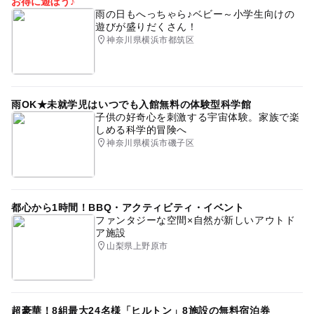
お得に遊ぼう♪
雨の日もへっちゃら♪ベビー～小学生向けの
遊びが盛りだくさん！
神奈川県横浜市都筑区
雨OK★未就学児はいつでも入館無料の体験型科学館
子供の好奇心を刺激する宇宙体験。家族で楽
しめる科学的冒険へ
神奈川県横浜市磯子区
都心から1時間！BBQ・アクティビティ・イベント
ファンタジーな空間×自然が新しいアウトド
ア施設
山梨県上野原市
超豪華！8組最大24名様「ヒルトン」8施設の無料宿泊券