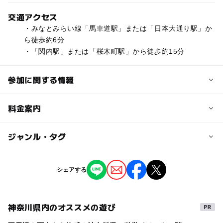
交通アクセス
・みなとみらい線「馬車道駅」または「日本大通り駅」か
ら徒歩約6分
・「関内駅」または「桜木町駅」から徒歩約15分
参加に関する情報
対象年齢
料金案内
0歳･1歳･2歳の赤ちゃん(乳児･幼児)
3歳･4歳･5歳･6歳(幼児)
小学生
中学生･高校生
大人
子供の料金詳細
ジャンル・タグ
入場無料
予約/応募
タグ
シェアする
予約不要
大人の料金詳細
横浜赤レンガ倉庫
ハワイ
キッチンカー
入場無料
ステージショー
神奈川県内のオススメの遊び