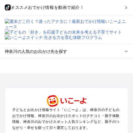
オススメおでかけ情報を動画で紹介！
神奈川の人気のお出かけ先を探す
神奈川のエリアからプール子ども連れのお出かけスポッ
トを探す
横浜・みなとみらい・中華街・ベイエリア・金沢八景のプール
お出かけ
鎌倉・湘南（藤沢・茅ヶ崎・平塚周辺）のプールお出かけ
小田原・熱海・湯河原・真鶴のプールお出かけ
町田・相模原・愛川・上野原のプールお出かけ
子どもとお出かけ情報サイト「いこーよ」は、神奈川の子どもの
新横浜・港北エリア・日吉・青葉台・鶴見のプールお出かけ
おでかけ情報、神奈川のお出かけスポットのクチコミ・親子体験
川崎のプールお出かけ
情報、神奈川のおでかけスポット人気ランキングなど、親子のつ
海老名・厚木のプールお出かけ
ながり・幸せを願って日々運営しております。