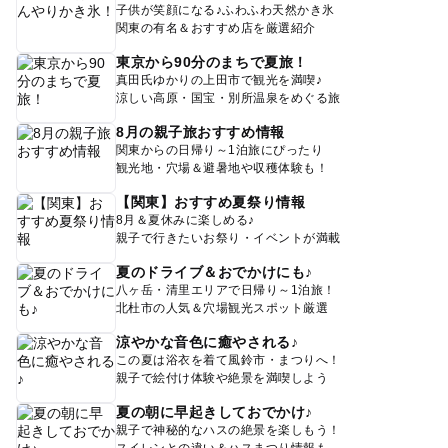
子供が笑顔になる♪ふわふわ天然かき氷
関東の有名＆おすすめ店を厳選紹介
東京から90分のまちで夏旅！
真田氏ゆかりの上田市で観光を満喫♪
涼しい高原・国宝・別所温泉をめぐる旅
8月の親子旅おすすめ情報
関東からの日帰り～1泊旅にぴったり
観光地・穴場＆避暑地や収穫体験も！
【関東】おすすめ夏祭り情報
8月＆夏休みに楽しめる♪
親子で行きたいお祭り・イベントが満載
夏のドライブ＆おでかけにも♪
八ヶ岳・清里エリアで日帰り～1泊旅！
北杜市の人気＆穴場観光スポット厳選
涼やかな音色に癒やされる♪
この夏は浴衣を着て風鈴市・まつりへ！
親子で絵付け体験や絶景を満喫しよう
夏の朝に早起きしておでかけ♪
親子で神秘的なハスの絶景を楽しもう！