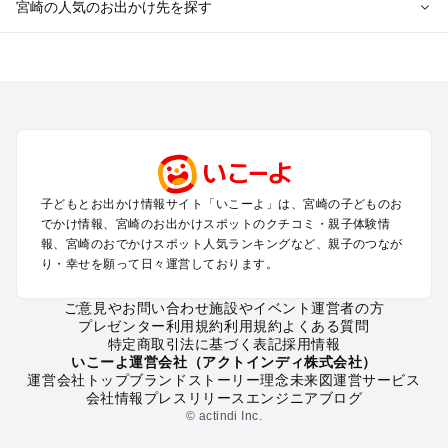
宮崎の人気のお出かけ先を探す
宮崎のエリアからプール子ども連れのお出かけスポット
を探す
宮崎市・青島・日南・綾のプールお出かけ
都城・小林・えびののプールお出かけ
高千穂・延岡・日向のプールお出かけ
宮崎の定番お出かけスポット
子どもとお出かけ情報サイト「いこーよ」は、宮崎の子どものお
宮崎の遊園地
でかけ情報、宮崎のお出かけスポットのクチコミ・親子体験情
宮崎の動物園
報、宮崎のおでかけスポット人気ランキングなど、親子のつなが
り・幸せを願って日々運営しております。
宮崎のバーベキュー
宮崎の釣り
ご意見やお問い合わせ
施設やイベント運営者の方
宮崎の牧場
プレゼンター利用規約
利用規約
よくある質問
宮崎のプール
特定商取引法に基づく表記
採用情報
宮崎のアスレチック
いこーよ運営会社（アクトインディ株式会社）
運営会社トップ
ブランドストーリー
理念
未来図
運営サービス
宮崎の公園・総合公園
会社情報
プレスリリース
エンジニアブログ
宮崎の観光
© actindi Inc.