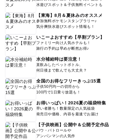
水遊びスポット＆子供無料イベントも
【東海】8月＆夏休みのオススメ
参加無料ポケモンスタンプラリー♪
気分爽快水遊びスポット情報も！
いこーよおすすめ【早割プラン】
ファミリー向け人気ホテルも！
旅行の予約は早めが断然お得♪
水分補給時は要注意！
直飲みしたペットボトル、
何日後まで飲んでも大丈夫？
全国のお得なフリーきっぷ15選
子供50円均一の切符から
100円で1日乗り放題も！
お得いっぱい！2026夏の福袋特集
早い者勝ち！数量限定の人気福袋
発売日や価格、内容を最速でお届け
【子供映画】公開中＆公開予定作品
パウ・パトロールや
アンパンマンの人気作