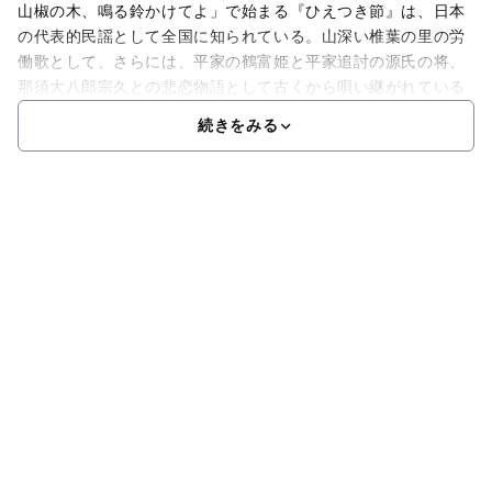
山椒の木、鳴る鈴かけてよ」で始まる『ひえつき節』は、日本
の代表的民謡として全国に知られている。山深い椎葉の里の労
働歌として、さらには、平家の鶴富姫と平家追討の源氏の将、
那須大八郎宗久との悲恋物語として古くから唄い継がれている
続きをみる