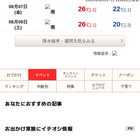
08月07日
26
22
℃
[-1]
℃
[-1]
雨
(金)
08月08日
26
20
℃
[-1]
℃
[-3]
雨
(土)
降水確率・週間天気をみる
情報提供：
オンライン
おでかけ
イベント
チケット
クーポン
イベント
おでかけ
ランキング
年齢別
特集
子育て
ニュース
あなたにおすすめの記事
お出かけ家族にイチオシ情報