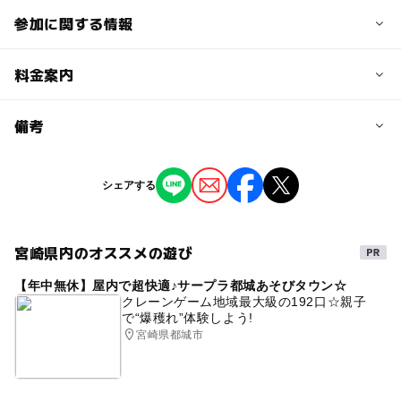
参加に関する情報
予約/応募
料金案内
問い合わせ先に直接ご確認ください。
料金について
備考
注意・制限事項
正調の部・一般の部1人2,000円、少年少女の部1人1,000
出場者の申し込み締め切り日は令和6年8月2日（金）
円
※掲載の情報は天候や主催者側の都合などにより変更にな
シェアする
ることがあります。
情報提供：イベントバンク
宮崎県内のオススメの遊び
【年中無休】屋内で超快適♪サープラ都城あそびタウン☆
クレーンゲーム地域最大級の192口☆親子
で“爆穫れ”体験しよう!
宮崎県都城市