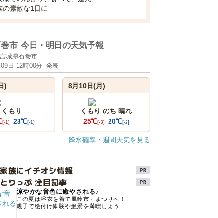
族の素敵な1日に
石巻市
今日・明日の天気予報
宮城県石巻市
月09日 12時00分
発表
日)
8月10日(月)
くもり
くもり のち 晴れ
℃
23℃
25℃
20℃
[-1]
[-1]
[-3]
[-2]
降水確率・週間天気を見る
け家族にイチオシ情報
とりっぷ 注目記事
涼やかな音色に癒やされる♪
この夏は浴衣を着て風鈴市・まつりへ！
親子で絵付け体験や絶景を満喫しよう