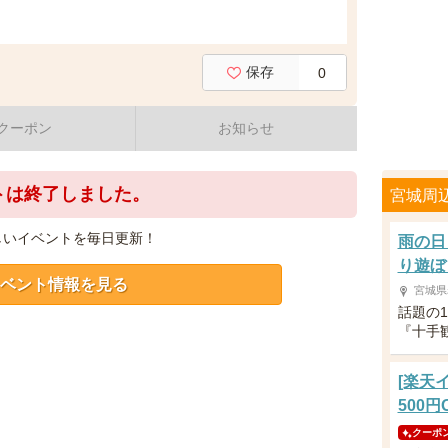
保存
0
クーポン
お知らせ
トは終了しました。
宮城周
しいイベントを毎日更新！
雨の日
り遊ぼ
ベント情報を見る
宮城県
話題の
『十手
[楽天
500円
クーポ