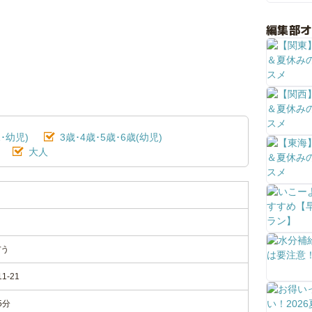
編集部
･幼児)
3歳･4歳･5歳･6歳(幼児)
大人
ぼう
-21
5分