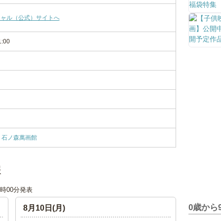
シャル（公式）サイトへ
1:00
石ノ森萬画館
報
12時00分発表
0歳から
8月10日(月)