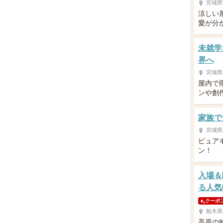
宮城県
涼しい
愛が分
未就学
界へ
宮城県
屋内で
ンや創
家族で
宮城県
ピュア
ン！
入場＆
る人気
クーポ
栃木県
高原の