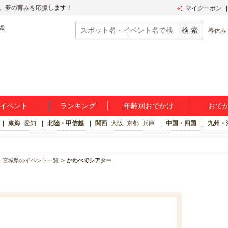
、夢の育みを応援します！
マイクーポン
春休み
イベント
ランキング
年齢別おでかけ
おで
東海
愛知
北陸・甲信越
関西
大阪
京都
兵庫
中国・四国
九州・
宮城県のイベント一覧
かわべでシアター