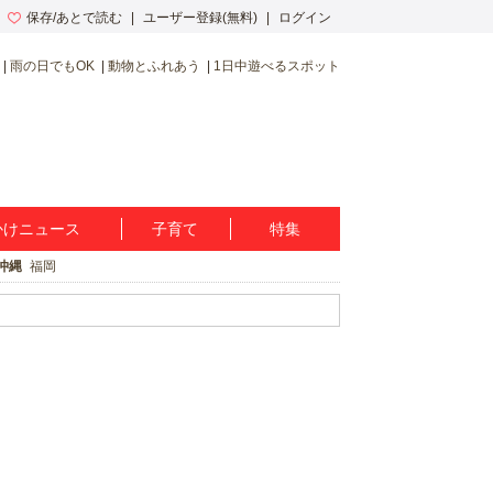
保存/あとで読む
ユーザー登録(無料)
ログイン
雨の日でもOK
動物とふれあう
1日中遊べるスポット
かけニュース
子育て
特集
沖縄
福岡