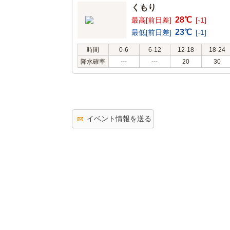
くもり
28℃
最高[前日差]
[-1]
23℃
最低[前日差]
[-1]
時間
0-6
6-12
12-18
18-24
降水確率
---
---
20
30
イベント情報を送る