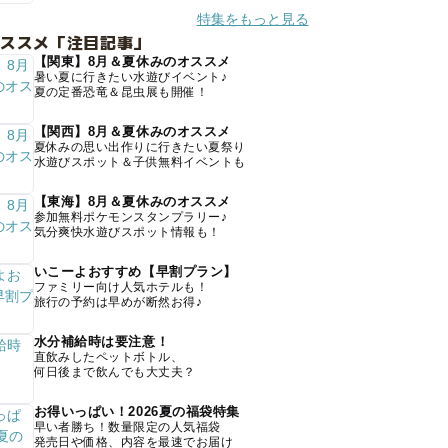
特集をもっと見る
オススメ「注目記事」
【関東】8月＆夏休みのオススメ
暑い夏に行きたい水遊びイベント♪
夏の定番恐竜＆昆虫展も開催！
【関西】8月＆夏休みのオススメ
夏休みの思い出作りに行きたい夏祭り
水遊びスポット＆子供無料イベントも
【東海】8月＆夏休みのオススメ
参加無料ポケモンスタンプラリー♪
気分爽快水遊びスポット情報も！
いこーよおすすめ【早割プラン】
ファミリー向け人気ホテルも！
旅行の予約は早めが断然お得♪
水分補給時は要注意！
直飲みしたペットボトル、
何日後まで飲んでも大丈夫？
お得いっぱい！2026夏の福袋特集
早い者勝ち！数量限定の人気福袋
発売日や価格、内容を最速でお届け