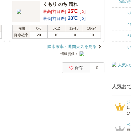
0歳の
くもり のち 晴れ
25℃
最高[前日差]
[-3]
2
20℃
最低[前日差]
[-2]
4
時間
0-6
6-12
12-18
18-24
降水確率
20
10
10
10
6
降水確率・週間天気を見る
8
情報提供：
保存
0
人気おで
ジ
1
1
ひ
ベ
夏