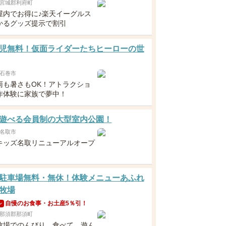
宮城郡利府町
屋内でお得に♪楽天イーグルス
かるグッズ提示で割引
児無料！仮面ライダーたちヒーローの世
石巻市
雨も暑さもOK！アトラクショ
作体験に家族で夢中！
遊べる会員制の大型室内公園！
名取市
キッズ名取リニューアルオープ
駐車場無料・無休！体験メニューあふれ
牧場
自慢のお食事・お土産5％引！
ン
那須郡那須町
牧場でのんびり、食べて、遊ん