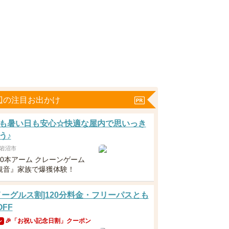
辺の注目お出かけ
も暑い日も安心☆快適な屋内で思いっき
う♪
岩沼市
10本アーム クレーンゲーム
観音』家族で爆獲体験！
イーグルス割]120分料金・フリーパスとも
OFF
🎉「お祝い記念日割」クーポン
ン