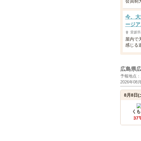
会員制
今、大
ージア
愛媛県
屋内で
感じる
広島県
予報地点：
2026年08
8月8日(
くも
37