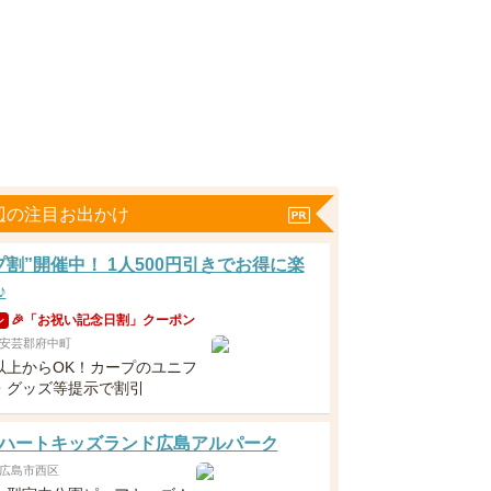
辺の注目お出かけ
プ割”開催中！ 1人500円引きでお得に楽
♪
🎉「お祝い記念日割」クーポン
ン
安芸郡府中町
以上からOK！カープのユニフ
・グッズ等提示で割引
ハートキッズランド広島アルパーク
広島市西区