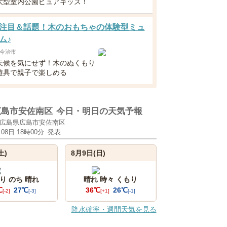
大型室内公園ピュアキッズ！
注目＆話題！木のおもちゃの体験型ミュ
ム♪
今治市
天候を気にせず！木のぬくもり
遊具で親子で楽しめる
広島市安佐南区
今日・明日の天気予報
広島県広島市安佐南区
月08日 18時00分
発表
土)
8月9日(日)
り のち 晴れ
晴れ 時々 くもり
℃
27℃
36℃
26℃
[-2]
[-3]
[+1]
[-1]
降水確率・週間天気を見る