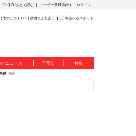
保存/あとで読む
ユーザー登録(無料)
ログイン
雨の日でもOK
動物とふれあう
1日中遊べるスポット
かけニュース
子育て
特集
沖縄
福岡