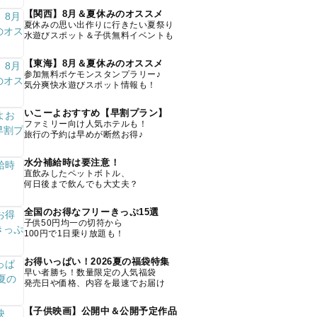
【関西】8月＆夏休みのオススメ
夏休みの思い出作りに行きたい夏祭り
水遊びスポット＆子供無料イベントも
【東海】8月＆夏休みのオススメ
参加無料ポケモンスタンプラリー♪
気分爽快水遊びスポット情報も！
いこーよおすすめ【早割プラン】
ファミリー向け人気ホテルも！
旅行の予約は早めが断然お得♪
水分補給時は要注意！
直飲みしたペットボトル、
何日後まで飲んでも大丈夫？
全国のお得なフリーきっぷ15選
子供50円均一の切符から
100円で1日乗り放題も！
お得いっぱい！2026夏の福袋特集
早い者勝ち！数量限定の人気福袋
発売日や価格、内容を最速でお届け
【子供映画】公開中＆公開予定作品