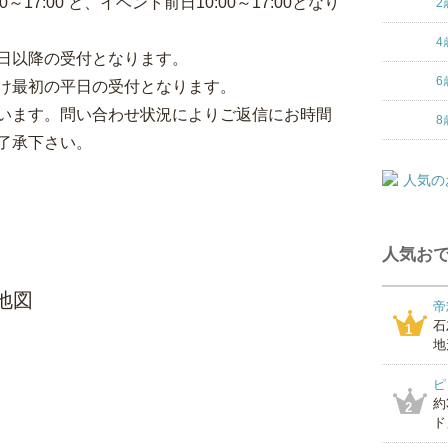
17:00 と、イベント前日10:00～17:00となり
2
4
日以降の受付となります。
6
け最初の平日の受付となります。
います。問い合わせ状況によりご返信にお時間
8
了承下さい。
人気おで
地図
帝
石
1
地
ピ
約
2
ド」