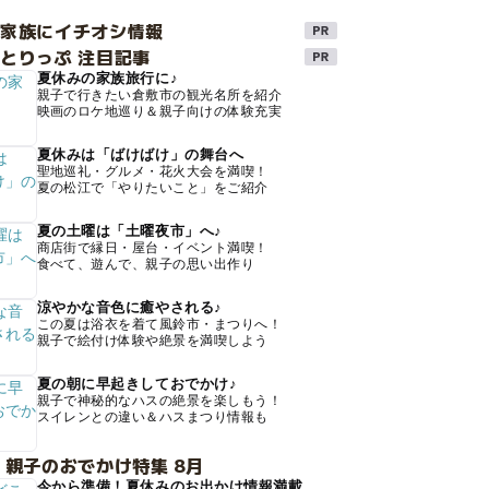
け家族にイチオシ情報
とりっぷ 注目記事
夏休みの家族旅行に♪
親子で行きたい倉敷市の観光名所を紹介
映画のロケ地巡り＆親子向けの体験充実
夏休みは「ばけばけ」の舞台へ
聖地巡礼・グルメ・花火大会を満喫！
夏の松江で「やりたいこと」をご紹介
夏の土曜は「土曜夜市」へ♪
商店街で縁日・屋台・イベント満喫！
食べて、遊んで、親子の思い出作り
涼やかな音色に癒やされる♪
この夏は浴衣を着て風鈴市・まつりへ！
親子で絵付け体験や絶景を満喫しよう
夏の朝に早起きしておでかけ♪
親子で神秘的なハスの絶景を楽しもう！
スイレンとの違い＆ハスまつり情報も
 親子のおでかけ特集 8月
今から準備！夏休みのお出かけ情報満載