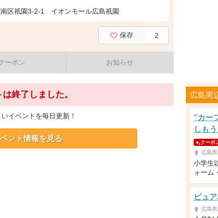
南区祇園3-2-1 イオンモール広島祇園
保存
2
クーポン
お知らせ
トは終了しました。
広島周
しいイベントを毎日更新！
”カー
しもう
ベント情報を見る
クーポ
広島県
小学生
ォーム
ピュア
広島県