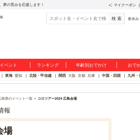
、夢の育みを応援します！
マイクーポン
春休み
イベント
ランキング
年齢別おでかけ
おで
東海
愛知
北陸・甲信越
関西
大阪
京都
兵庫
中国・四国
九州・
広島県のイベント一覧
コロツアー2024 広島会場
情報
会場