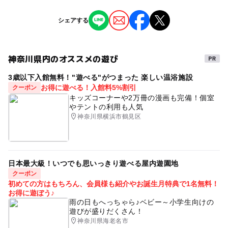
※掲載の情報は天候や主催者側の都合などにより変更にな
シェアする
ることがあります。
情報提供：イベントバンク
神奈川県内のオススメの遊び
3歳以下入館無料！"遊べる"がつまった 楽しい温浴施設
お得に遊べる！入館料5%割引
クーポン
キッズコーナーや2万冊の漫画も完備！個室
やテントの利用も人気
神奈川県横浜市鶴見区
日本最大級！いつでも思いっきり遊べる屋内遊園地
クーポン
初めての方はもちろん、会員様も紹介やお誕生月特典で1名無料！
お得に遊ぼう♪
雨の日もへっちゃら♪ベビー～小学生向けの
遊びが盛りだくさん！
神奈川県海老名市