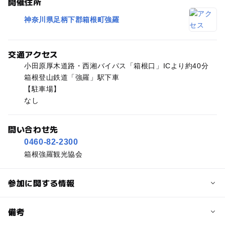
開催住所
神奈川県足柄下郡箱根町強羅
交通アクセス
小田原厚木道路・西湘バイパス「箱根口」ICより約40分
箱根登山鉄道「強羅」駅下車
【駐車場】
なし
問い合わせ先
0460-82-2300
箱根強羅観光協会
参加に関する情報
予約/応募
備考
問い合わせ先に直接ご確認ください。