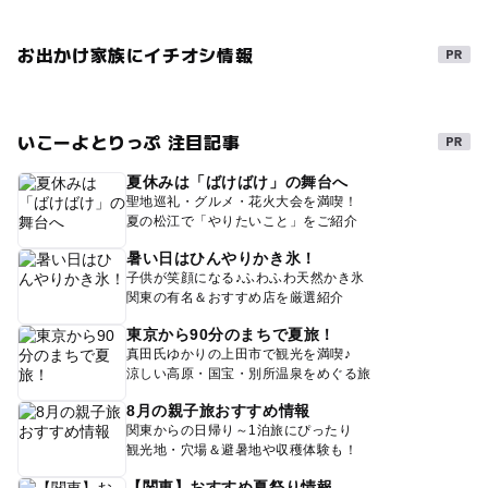
お出かけ家族にイチオシ情報
いこーよとりっぷ 注目記事
夏休みは「ばけばけ」の舞台へ
聖地巡礼・グルメ・花火大会を満喫！
夏の松江で「やりたいこと」をご紹介
暑い日はひんやりかき氷！
子供が笑顔になる♪ふわふわ天然かき氷
関東の有名＆おすすめ店を厳選紹介
東京から90分のまちで夏旅！
真田氏ゆかりの上田市で観光を満喫♪
涼しい高原・国宝・別所温泉をめぐる旅
8月の親子旅おすすめ情報
関東からの日帰り～1泊旅にぴったり
観光地・穴場＆避暑地や収穫体験も！
【関東】おすすめ夏祭り情報