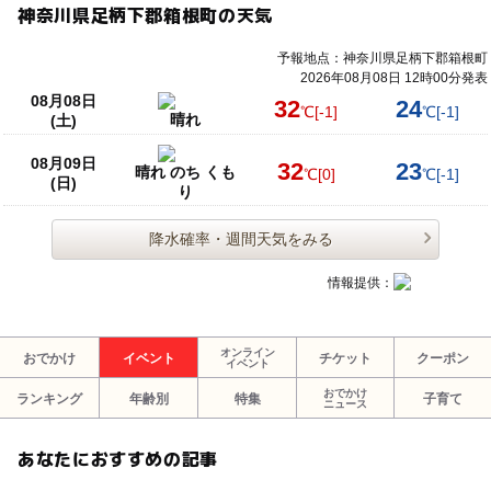
神奈川県足柄下郡箱根町の天気
予報地点：神奈川県足柄下郡箱根町
2026年08月08日 12時00分発表
08月08日
32
24
℃
[-1]
℃
[-1]
晴れ
(土)
08月09日
32
23
晴れ のち くも
℃
[0]
℃
[-1]
(日)
り
降水確率・週間天気をみる
情報提供：
オンライン
おでかけ
イベント
チケット
クーポン
イベント
おでかけ
ランキング
年齢別
特集
子育て
ニュース
あなたにおすすめの記事