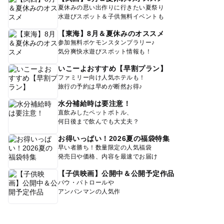
夏休みの思い出作りに行きたい夏祭り
水遊びスポット＆子供無料イベントも
【東海】8月＆夏休みのオススメ
参加無料ポケモンスタンプラリー♪
気分爽快水遊びスポット情報も！
いこーよおすすめ【早割プラン】
ファミリー向け人気ホテルも！
旅行の予約は早めが断然お得♪
水分補給時は要注意！
直飲みしたペットボトル、
何日後まで飲んでも大丈夫？
お得いっぱい！2026夏の福袋特集
早い者勝ち！数量限定の人気福袋
発売日や価格、内容を最速でお届け
【子供映画】公開中＆公開予定作品
パウ・パトロールや
アンパンマンの人気作