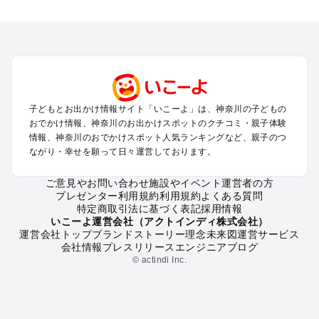
神奈川のエリアからプール子ども連れのお出かけスポッ
トを探す
横浜・みなとみらい・中華街・ベイエリア・金沢八景のプール
お出かけ
鎌倉・湘南（藤沢・茅ヶ崎・平塚周辺）のプールお出かけ
小田原・熱海・湯河原・真鶴のプールお出かけ
町田・相模原・愛川・上野原のプールお出かけ
子どもとお出かけ情報サイト「いこーよ」は、神奈川の子どもの
新横浜・港北エリア・日吉・青葉台・鶴見のプールお出かけ
おでかけ情報、神奈川のお出かけスポットのクチコミ・親子体験
川崎のプールお出かけ
情報、神奈川のおでかけスポット人気ランキングなど、親子のつ
海老名・厚木のプールお出かけ
ながり・幸せを願って日々運営しております。
三浦半島（横須賀・三浦）のプールお出かけ
箱根（湯本・強羅・小涌谷・仙石原・芦ノ湖）のプールお出か
ご意見やお問い合わせ
施設やイベント運営者の方
プレゼンター利用規約
利用規約
よくある質問
け
特定商取引法に基づく表記
採用情報
秦野・南足柄・丹沢のプールお出かけ
いこーよ運営会社（アクトインディ株式会社）
戸塚・港南・旭・瀬谷・泉（横浜）のプールお出かけ
運営会社トップ
ブランドストーリー
理念
未来図
運営サービス
会社情報
プレスリリース
エンジニアブログ
© actindi Inc.
神奈川の定番お出かけスポット
神奈川の遊園地
神奈川の動物園
神奈川のバーベキュー