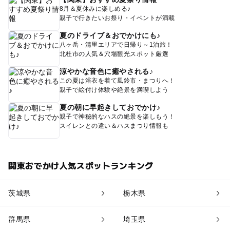
8月＆夏休みに楽しめる♪
親子で行きたいお祭り・イベントが満載
夏のドライブ＆おでかけにも♪
八ヶ岳・清里エリアで日帰り～1泊旅！
北杜市の人気＆穴場観光スポット厳選
涼やかな音色に癒やされる♪
この夏は浴衣を着て風鈴市・まつりへ！
親子で絵付け体験や絶景を満喫しよう
夏の朝に早起きしておでかけ♪
親子で神秘的なハスの絶景を楽しもう！
スイレンとの違い＆ハスまつり情報も
関東おでかけ人気スポットランキング
茨城県
栃木県
群馬県
埼玉県