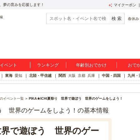
、夢の育みを応援します！
マイクーポン
春休み
イベント
ランキング
年齢別おでかけ
おで
東海
愛知
北陸・甲信越
関西
大阪
京都
兵庫
中国・四国
九州・
のイベント一覧
PIKA★ICHI夏祭り 世界で遊ぼう 世界のゲームをしよう！
遊ぼう 世界のゲームをしよう！の基本情報
り 世界で遊ぼう 世界のゲー