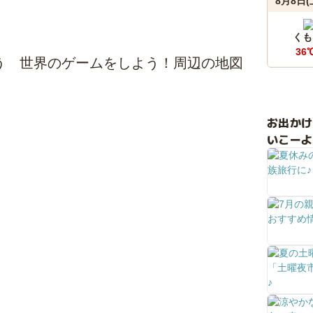
8月8日(
くも
36
遊ぼう 世界のゲームをしよう！周辺の地図
お出か
いこーよ