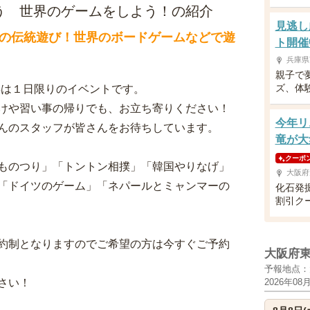
遊ぼう 世界のゲームをしよう！の紹介
見逃し
の伝統遊び！世界のボードゲームなどで遊
ト開催
兵庫県
親子で
ズ、体
今年は１日限りのイベントです。
けや習い事の帰りでも、お立ち寄りください！
今年リ
んのスタッフが皆さんをお待ちしています。
竜が大
クーポ
ものつり」「トントン相撲」「韓国やりなげ」
大阪府
「ドイツのゲーム」「ネパールとミャンマーの
化石発
割引ク
約制となりますのでご希望の方は今すぐご予約
大阪府
予報地点：
さい！
2026年08