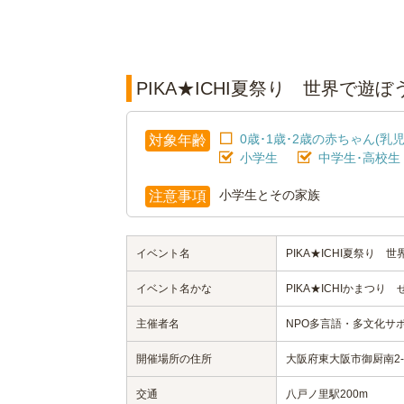
PIKA★ICHI夏祭り 世界で
0歳･1歳･2歳の赤ちゃん(乳児
対象年齢
小学生
中学生･高校生
小学生とその家族
注意事項
イベント名
PIKA★ICHI夏祭り
イベント名かな
PIKA★ICHIかまつ
主催者名
NPO多言語・多文化サポー
開催場所の住所
大阪府東大阪市御厨南2-
交通
八戸ノ里駅200m