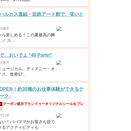
ハルカス直結・近鉄アート館で、笑いと
大阪市
から楽しめる！この夏最高の舞
 ス...
、おいでよ “40 Party!”
大阪市
ミュージカル、ディズニー・オ
ス。世界57...
OPEN！約30種のお仕事体験ができるテ
ーク♪
クーポン提示でカンドゥーオリジナルシールをプレ
ン
！
守口市
ない！パパママがお客さん役で
きるアクティビティも