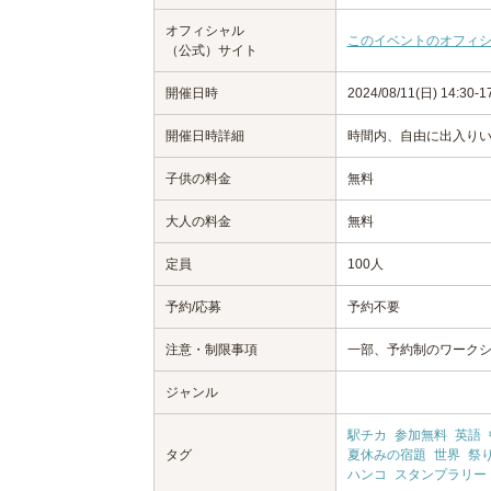
オフィシャル
このイベントのオフィ
（公式）サイト
開催日時
2024/08/11(日) 14:30-1
開催日時詳細
時間内、自由に出入り
子供の料金
無料
大人の料金
無料
定員
100人
予約/応募
予約不要
注意・制限事項
一部、予約制のワーク
ジャンル
駅チカ
参加無料
英語
タグ
夏休みの宿題
世界
祭
ハンコ
スタンプラリー