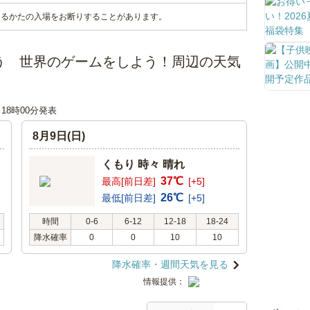
あるかたの入場をお断りすることがあります。
遊ぼう 世界のゲームをしよう！周辺の天気
日 18時00分発表
8月9日(日)
くもり 時々 晴れ
37℃
最高[前日差]
[+5]
26℃
最低[前日差]
[+5]
時間
0-6
6-12
12-18
18-24
降水確率
0
0
10
10
降水確率・週間天気を見る
情報提供：