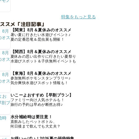
特集をもっと見る
オススメ「注目記事」
【関東】8月＆夏休みのオススメ
暑い夏に行きたい水遊びイベント♪
夏の定番恐竜＆昆虫展も開催！
【関西】8月＆夏休みのオススメ
夏休みの思い出作りに行きたい夏祭り
水遊びスポット＆子供無料イベントも
【東海】8月＆夏休みのオススメ
参加無料ポケモンスタンプラリー♪
気分爽快水遊びスポット情報も！
いこーよおすすめ【早割プラン】
ファミリー向け人気ホテルも！
旅行の予約は早めが断然お得♪
水分補給時は要注意！
直飲みしたペットボトル、
何日後まで飲んでも大丈夫？
お得いっぱい！2026夏の福袋特集