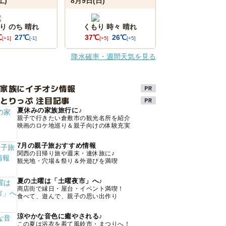
土)
8月9日(日)
り のち 晴れ
くもり 時々 晴れ
℃
27℃
37℃
26℃
[+1]
[-1]
[+5]
[+5]
降水確率・週間天気を見る
け家族にイチオシ情報
とりっぷ 注目記事
夏休みの家族旅行に♪
親子で行きたい倉敷市の観光名所を紹介
映画のロケ地巡り＆親子向けの体験充実
7月の親子旅おすすめ情報
関西の日帰り旅や週末・連休旅に♪
観光地・穴場＆祭り＆外遊びを満喫
夏の土曜は「土曜夜市」へ♪
商店街で縁日・屋台・イベント満喫！
食べて、遊んで、親子の思い出作り
涼やかな音色に癒やされる♪
この夏は浴衣を着て風鈴市・まつりへ！