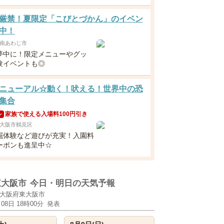
厳禁！夏限定「こびとづかん」のイベン
中！
南あわじ市
夢中に！限定メニューやグッ
験イベントも◎
ニューアル☆動く！吠える！世界中の恐
集合
家族で使える入場料100円引き
ン
大阪市鶴見区
掘体験など遊びが充実！入園料
ーポンも進呈中☆
東大阪市
今日・明日の天気予報
大阪府東大阪市
月08日 18時00分
発表