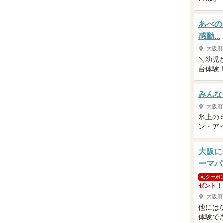
あべの
感動...
大阪府
＼幼児
台体験！／
みんなで
大阪府
氷上の
ン・アイ
大阪に
ーマパ
クーポ
ゼント！
大阪府
他には
体験で