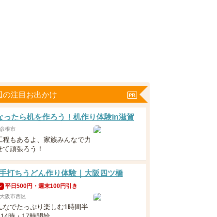
辺の注目お出かけ
なったら机を作ろう！机作り体験in滋賀
彦根市
工程もあるよ、家族みんなで力
せて頑張ろう！
手打ちうどん作り体験｜大阪四ツ橋
平日500円・週末100円引き
ン
大阪市西区
んなでたっぷり楽しむ1時間半
・14時・17時開始