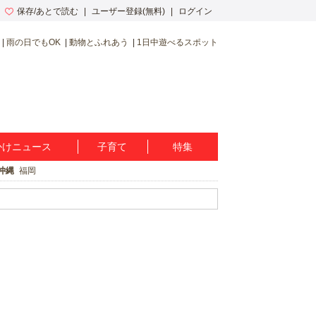
保存/あとで読む
ユーザー登録(無料)
ログイン
雨の日でもOK
動物とふれあう
1日中遊べるスポット
かけニュース
子育て
特集
沖縄
福岡