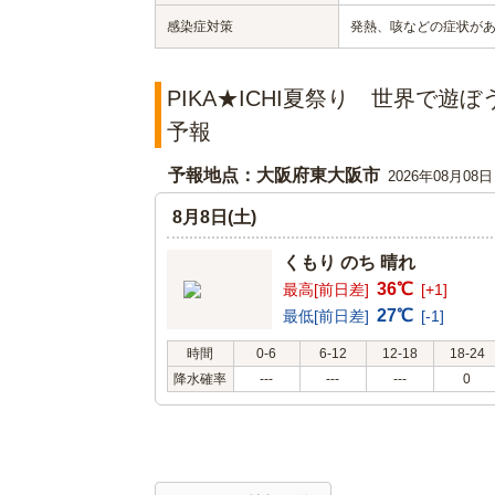
感染症対策
発熱、咳などの症状が
PIKA★ICHI夏祭り 世界で
予報
予報地点：大阪府東大阪市
2026年08月08
8月8日(土)
くもり のち 晴れ
36℃
最高[前日差]
[+1]
27℃
最低[前日差]
[-1]
時間
0-6
6-12
12-18
18-24
降水確率
---
---
---
0