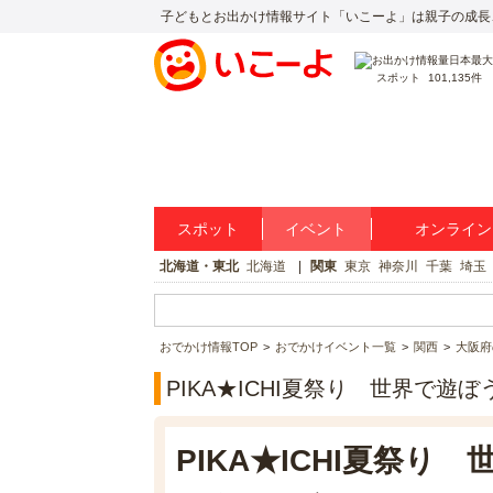
子どもとお出かけ情報サイト「いこーよ」は親子の成長
スポット
101,135件
スポット
イベント
オンライン
北海道・東北
北海道
関東
東京
神奈川
千葉
埼玉
おでかけ情報TOP
おでかけイベント一覧
関西
大阪府
PIKA★ICHI夏祭り 世界で
PIKA★ICHI夏祭