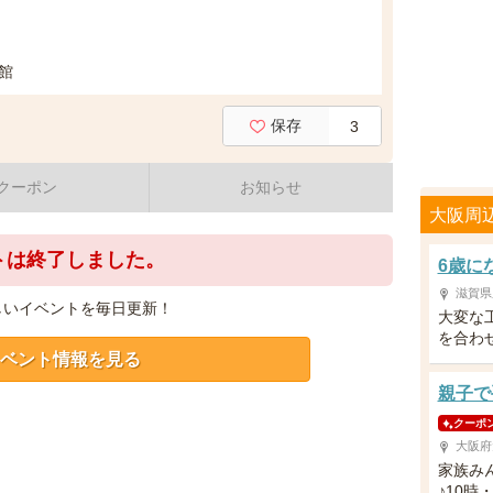
館
保存
3
クーポン
お知らせ
大阪周
トは終了しました。
6歳に
滋賀県
しいイベントを毎日更新！
大変な
を合わ
ベント情報を見る
親子で
クーポ
大阪府
家族み
♪10時