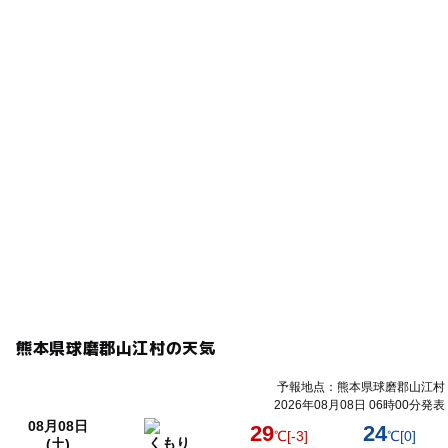
熊本県球磨郡山江村の天気
予報地点：熊本県球磨郡山江村
2026年08月08日 06時00分発表
08月08日
29
24
℃
[-3]
℃
[0]
くもり
(土)