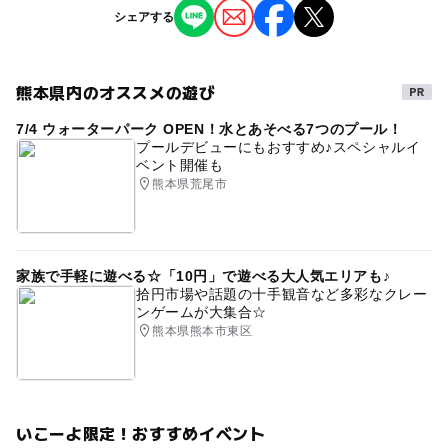
※掲載の情報は天候や主催者側の都合などにより変更にな
シェアする
ることがあります。
情報提供：イベントバンク
熊本県内のオススメの遊び
7/4 ウォーターパーク OPEN！水とあそべる7つのプール！
プールデビューにもおすすめ♪スペシャルイ
ベント開催も
熊本県荒尾市
家族で手軽に遊べる☆「10円」で遊べる大人気エリアも♪
拾円市場や話題の十手観音など多彩なクレー
ンゲームが大集合☆
熊本県熊本市東区
いこーよ限定！おすすめイベント