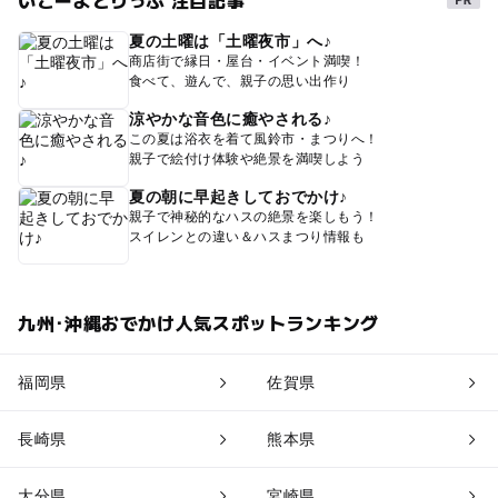
いこーよとりっぷ 注目記事
夏の土曜は「土曜夜市」へ♪
商店街で縁日・屋台・イベント満喫！
食べて、遊んで、親子の思い出作り
涼やかな音色に癒やされる♪
この夏は浴衣を着て風鈴市・まつりへ！
親子で絵付け体験や絶景を満喫しよう
夏の朝に早起きしておでかけ♪
親子で神秘的なハスの絶景を楽しもう！
スイレンとの違い＆ハスまつり情報も
九州･沖縄おでかけ人気スポットランキング
福岡県
佐賀県
長崎県
熊本県
大分県
宮崎県