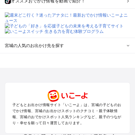
オススメおでかけ情報を動画で紹介！
宮城の人気のお出かけ先を探す
宮城のエリアからプール子ども連れのお出かけスポット
を探す
仙台（秋保温泉）周辺・名取・岩沼のプールお出かけ
松島・塩竈のプールお出かけ
鳴子・大崎のプールお出かけ
蔵王・白石のプールお出かけ
石巻・気仙沼のプールお出かけ
子どもとお出かけ情報サイト「いこーよ」は、宮城の子どものお
栗原・登米のプールお出かけ
でかけ情報、宮城のお出かけスポットのクチコミ・親子体験情
報、宮城のおでかけスポット人気ランキングなど、親子のつなが
宮城の定番お出かけスポット
り・幸せを願って日々運営しております。
宮城の遊園地