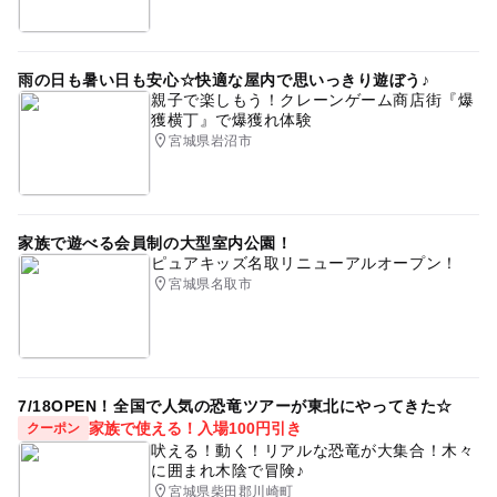
雨の日も暑い日も安心☆快適な屋内で思いっきり遊ぼう♪
親子で楽しもう！クレーンゲーム商店街『爆
獲横丁』で爆獲れ体験
宮城県岩沼市
家族で遊べる会員制の大型室内公園！
ピュアキッズ名取リニューアルオープン！
宮城県名取市
7/18OPEN！全国で人気の恐竜ツアーが東北にやってきた☆
家族で使える！入場100円引き
クーポン
吠える！動く！リアルな恐竜が大集合！木々
に囲まれ木陰で冒険♪
宮城県柴田郡川崎町