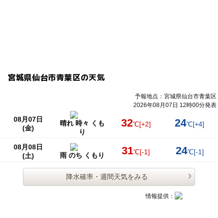
宮城県仙台市青葉区の天気
予報地点：宮城県仙台市青葉区
2026年08月07日 12時00分発表
08月07日
32
24
晴れ 時々 くも
℃
[+2]
℃
[+4]
(金)
り
08月08日
31
24
℃
[-1]
℃
[-1]
雨 のち くもり
(土)
降水確率・週間天気をみる
情報提供：