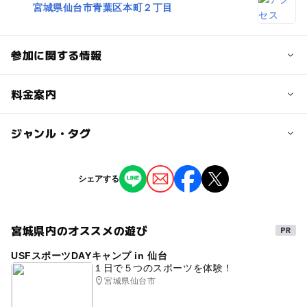
宮城県仙台市青葉区本町２丁目
参加に関する情報
対象年齢
料金案内
小学生
中学生･高校生
子供の料金詳細
ジャンル・タグ
予約/応募
小学生以下：全日無料
予約不要
ジャンル
シェアする
大人の料金詳細
ショッピング・グルメ
入場無料（※但し、特定日のみ協力金1300円が必要になり
ます。オリジナルマグカップ付き）
宮城県内のオススメの遊び
タグ
【特定日：１４日(土)･１５日(日)･２１日(土)･２２日(日)･
２３日(月)・２４日(火)・２５日(水）】
USFスポーツDAYキャンプ in 仙台
クリスマス
１日で５つのスポーツを体験！
宮城県仙台市