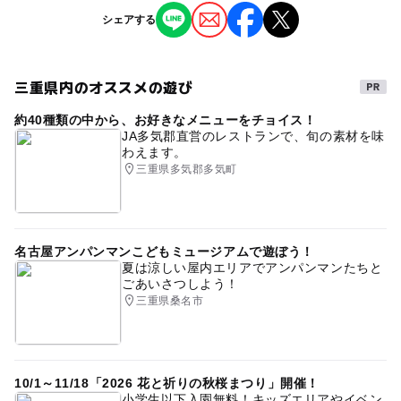
予約不要
ジャンル
シェアする
子供の料金詳細
ショッピング・グルメ
ミニイベント
予約ページ
小学生以下入場無料
予約はこちらから
三重県内のオススメの遊び
大人の料金詳細
約40種類の中から、お好きなメニューをチョイス！
【前売A】 お楽しみ券（屋台・遊戯）1,500円分+嬉楽祭T
JA多気郡直営のレストランで、旬の素材を味
シャツ+ステッカー 5,000円
わえます。
【前売B】 お楽しみ券（屋台・遊戯）1,500円分+ステッカ
三重県多気郡多気町
ー 3,000円
【当日券】 お楽しみ券（屋台・遊戯）1,000円分+ステッ
カー 3,000円
名古屋アンパンマンこどもミュージアムで遊ぼう！
夏は涼しい屋内エリアでアンパンマンたちと
ごあいさつしよう！
三重県桑名市
10/1～11/18「2026 花と祈りの秋桜まつり」開催！
小学生以下入園無料！キッズエリアやイベン