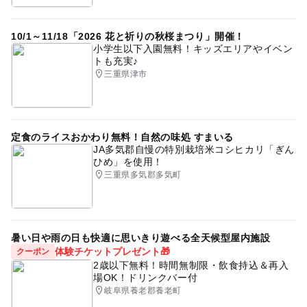
10/1～11/18「2026 花と祈りの秋桜まつり」開催！
小学生以下入園無料！キッズエリアやイベン
トも充実♪
三重県津市
定食のライスおかわり無料！自然の味処 すまいる
JA多気郡自慢の特別栽培米コシヒカリ「ぎん
ひめ」を使用！
三重県多気郡多気町
暑い日や雨の日も快適に思いきり遊べる全天候型屋内施設
体験チケットプレゼント🎁
クーポン
2歳以下無料！時間無制限・飲食持込＆再入
場OK！ドリンクバー付
岐阜県養老郡養老町