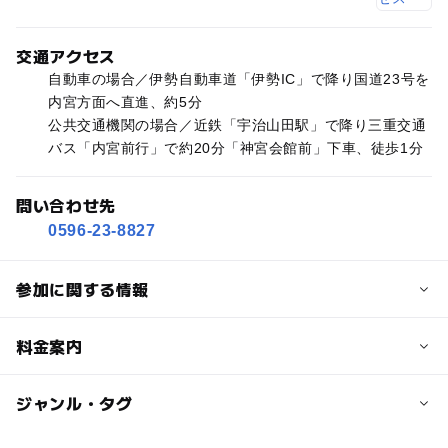
交通アクセス
自動車の場合／伊勢自動車道「伊勢IC」で降り国道23号を
内宮方面へ直進、約5分
公共交通機関の場合／近鉄「宇治山田駅」で降り三重交通
バス「内宮前行」で約20分「神宮会館前」下車、徒歩1分
問い合わせ先
0596-23-8827
参加に関する情報
対象年齢
料金案内
中学生･高校生
大人
子供の料金
ジャンル・タグ
予約/応募
無料