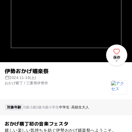
保存
0
伊勢おかげ嬉楽祭
2024-11-16(土)
おかげ横丁 / 三重県伊勢市
対象年齢
0歳-2歳
3歳-6歳
小学生
中学生･高校生
大人
おかげ横丁初の音楽フェスタ
嬉しい楽しい気持ちを紡ぐ伊勢おかげ嬉楽祭へようこそ。