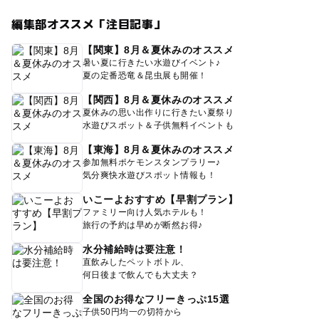
編集部オススメ「注目記事」
【関東】8月＆夏休みのオススメ
暑い夏に行きたい水遊びイベント♪
夏の定番恐竜＆昆虫展も開催！
【関西】8月＆夏休みのオススメ
夏休みの思い出作りに行きたい夏祭り
水遊びスポット＆子供無料イベントも
【東海】8月＆夏休みのオススメ
参加無料ポケモンスタンプラリー♪
気分爽快水遊びスポット情報も！
いこーよおすすめ【早割プラン】
ファミリー向け人気ホテルも！
旅行の予約は早めが断然お得♪
水分補給時は要注意！
直飲みしたペットボトル、
何日後まで飲んでも大丈夫？
全国のお得なフリーきっぷ15選
子供50円均一の切符から