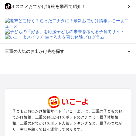
オススメおでかけ情報を動画で紹介！
三重の人気のお出かけ先を探す
三重のエリアからプール子ども連れのお出かけスポット
を探す
桑名・長島・四日市・湯の山・鈴鹿のプールお出かけ
津・松阪・久居のプールお出かけ
伊賀・上野・名張のプールお出かけ
志摩・南伊勢のプールお出かけ
伊勢・二見のプールお出かけ
子どもとお出かけ情報サイト「いこーよ」は、三重の子どものお
熊野・尾鷲・紀伊長島のプールお出かけ
でかけ情報、三重のお出かけスポットのクチコミ・親子体験情
鳥羽市（菅島・答志島）のプールお出かけ
報、三重のおでかけスポット人気ランキングなど、親子のつなが
南鳥羽のプールお出かけ
り・幸せを願って日々運営しております。