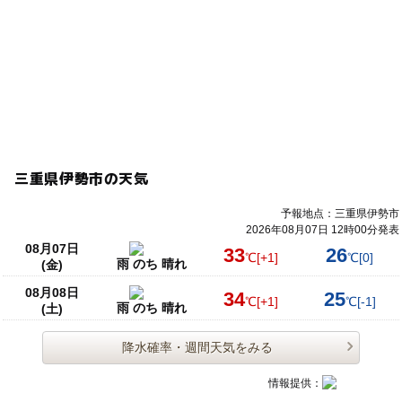
三重県伊勢市の天気
予報地点：三重県伊勢市
2026年08月07日 12時00分発表
08月07日
33
26
℃
[+1]
℃
[0]
雨 のち 晴れ
(金)
08月08日
34
25
℃
[+1]
℃
[-1]
雨 のち 晴れ
(土)
降水確率・週間天気をみる
情報提供：