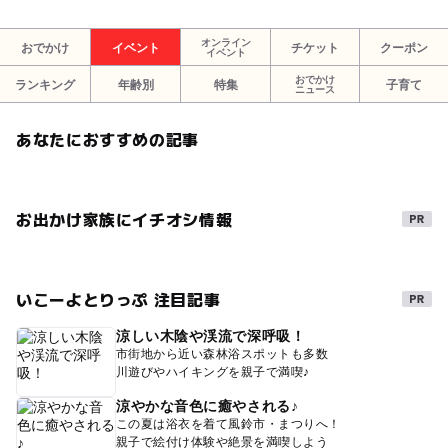
オンライン
おでかけ
イベント
チケット
クーポン
イベント
おでかけ
ランキング
年齢別
特集
子育て
ニュース
あなたにおすすめの記事
お出かけ家族にイチオシ情報
いこーよとりっぷ 注目記事
涼しい木陰や渓流で深呼吸！
市街地から近い森林浴スポットも多数
川遊びやハイキングを親子で満喫♪
涼やかな音色に癒やされる♪
この夏は浴衣を着て風鈴市・まつりへ！
親子で絵付け体験や絶景を満喫しよう