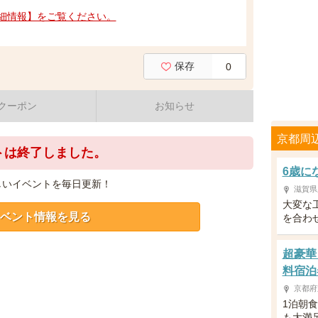
細情報】をご覧ください。
保存
0
クーポン
お知らせ
京都周
トは終了しました。
6歳に
しいイベントを毎日更新！
滋賀県
大変な
ベント情報を見る
を合わ
超豪華
料宿泊
京都府
1泊朝
も大満