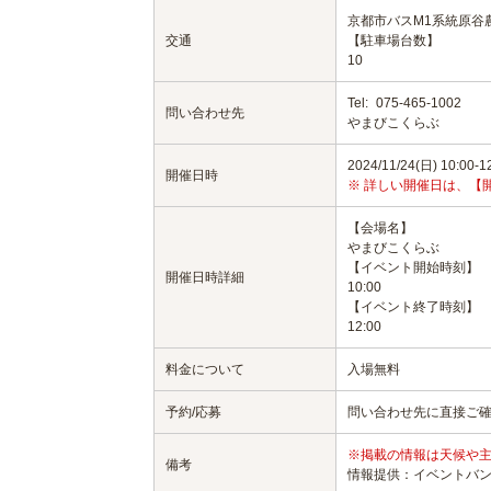
京都市バスM1系統原谷
交通
【駐車場台数】
10
Tel:
075-465-1002
問い合わせ先
やまびこくらぶ
2024/11/24(日) 10:00-1
開催日時
※ 詳しい開催日は、【
【会場名】
やまびこくらぶ
【イベント開始時刻】
開催日時詳細
10:00
【イベント終了時刻】
12:00
料金について
入場無料
予約/応募
問い合わせ先に直接ご
※掲載の情報は天候や
備考
情報提供：イベントバ