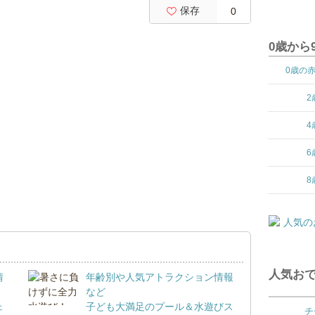
保存
0
0歳から
0歳の
2
4
6
8
人気おで
情
年齢別や人気アトラクション情報
など
ェ
子ども大満足のプール＆水遊びス
チ