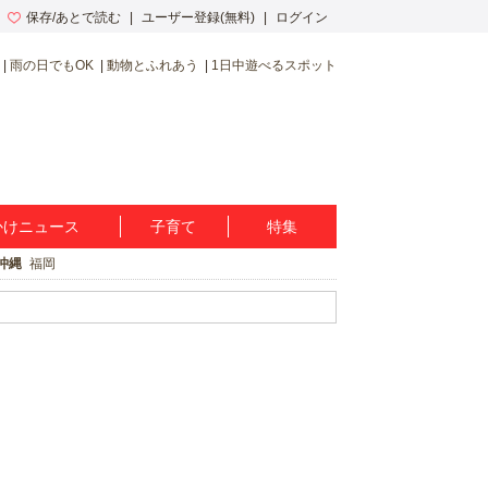
保存/あとで読む
ユーザー登録(無料)
ログイン
雨の日でもOK
動物とふれあう
1日中遊べるスポット
かけニュース
子育て
特集
沖縄
福岡