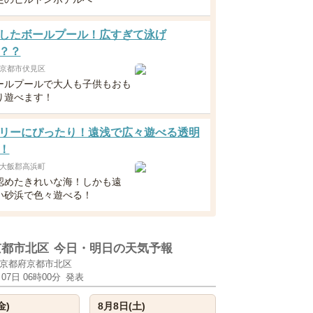
したボールプール！広すぎて泳げ
？？
京都市伏見区
ールプールで大人も子供もおも
り遊べます！
リーにぴったり！遠浅で広々遊べる透明
！
大飯郡高浜町
認めたきれいな海！しかも遠
い砂浜で色々遊べる！
京都市北区
今日・明日の天気予報
京都府京都市北区
月07日 06時00分
発表
金)
8月8日(土)