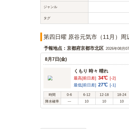
ジャンル
タグ
第四日曜 原谷元気市（11月）周
予報地点：京都府京都市北区
2026年08月0
8月7日(金)
くもり 時々 晴れ
34℃
最高[前日差]
[-2]
27℃
最低[前日差]
[-1]
時間
0-6
6-12
12-18
18-24
降水確率
---
10
10
10