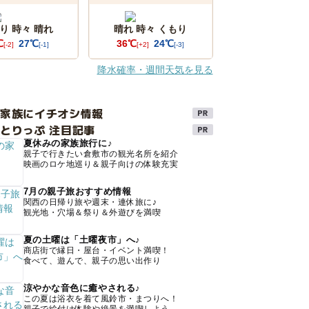
り 時々 晴れ
晴れ 時々 くもり
℃
27℃
36℃
24℃
[-2]
[-1]
[+2]
[-3]
降水確率・週間天気を見る
け家族にイチオシ情報
とりっぷ 注目記事
夏休みの家族旅行に♪
親子で行きたい倉敷市の観光名所を紹介
映画のロケ地巡り＆親子向けの体験充実
7月の親子旅おすすめ情報
関西の日帰り旅や週末・連休旅に♪
観光地・穴場＆祭り＆外遊びを満喫
夏の土曜は「土曜夜市」へ♪
商店街で縁日・屋台・イベント満喫！
食べて、遊んで、親子の思い出作り
涼やかな音色に癒やされる♪
この夏は浴衣を着て風鈴市・まつりへ！