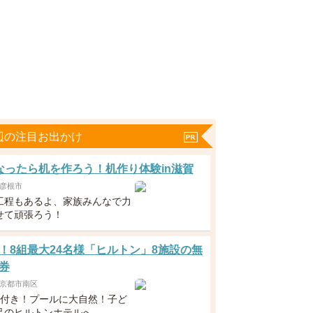
辺の注目お出かけ
なったら机を作ろう！机作り体験in滋賀
彦根市
工程もあるよ、家族みんなで力
せて頑張ろう！
！8組最大24名様「ヒルトン」8施設の無
券
京都市南区
食付き！プールに大自然！子ど
足のヒルトンホテルへ