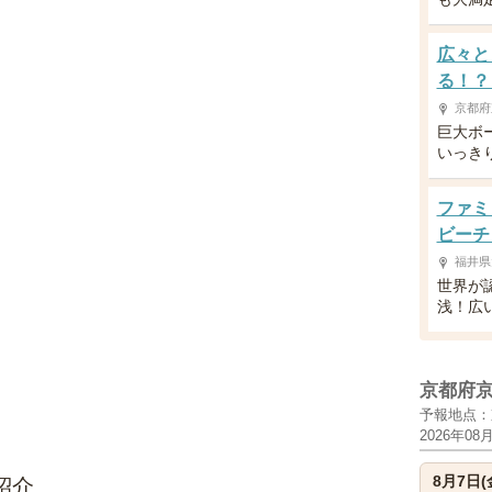
広々と
る！？
京都府
巨大ボ
いっき
ファミ
ビーチ
福井県
世界が
浅！広
京都府
予報地点：
2026年08
8月7日(
紹介