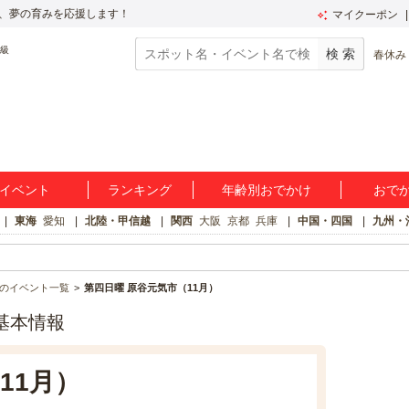
、夢の育みを応援します！
マイクーポン
春休み
イベント
ランキング
年齢別おでかけ
おで
東海
愛知
北陸・甲信越
関西
大阪
京都
兵庫
中国・四国
九州・
のイベント一覧
第四日曜 原谷元気市（11月）
基本情報
11月）