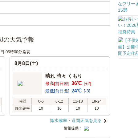
辺の天気予報
7日 06時00分発表
8月8日(土)
晴れ 時々 くもり
36℃
最高[前日差]
[+2]
24℃
最低[前日差]
[-3]
時間
0-6
6-12
12-18
18-24
降水確率
10
10
10
10
降水確率・週間天気を見る
情報提供：