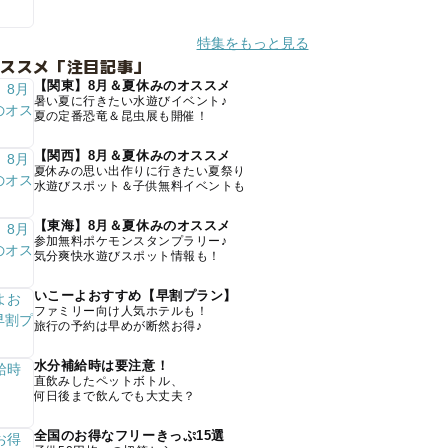
特集をもっと見る
オススメ「注目記事」
【関東】8月＆夏休みのオススメ
暑い夏に行きたい水遊びイベント♪
夏の定番恐竜＆昆虫展も開催！
【関西】8月＆夏休みのオススメ
夏休みの思い出作りに行きたい夏祭り
水遊びスポット＆子供無料イベントも
【東海】8月＆夏休みのオススメ
参加無料ポケモンスタンプラリー♪
気分爽快水遊びスポット情報も！
いこーよおすすめ【早割プラン】
ファミリー向け人気ホテルも！
旅行の予約は早めが断然お得♪
水分補給時は要注意！
直飲みしたペットボトル、
何日後まで飲んでも大丈夫？
全国のお得なフリーきっぷ15選