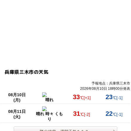
兵庫県三木市の天気
予報地点：兵庫県三木市
2026年08月10日 18時00分発表
08月10日
33
23
℃
[+1]
℃
[-1]
晴れ
(月)
08月11日
31
22
晴れ 時々 くも
℃
[-2]
℃
[-1]
(火)
り