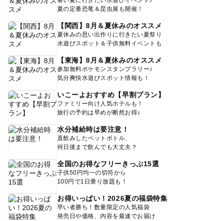
暑い夏に行きたい水遊びイベント♪
夏の定番恐竜＆昆虫展も開催！
【関西】8月＆夏休みのオススメ
夏休みの思い出作りに行きたい夏祭り
水遊びスポット＆子供無料イベントも
【東海】8月＆夏休みのオススメ
参加無料ポケモンスタンプラリー♪
気分爽快水遊びスポット情報も！
いこーよおすすめ【早割プラン】
ファミリー向け人気ホテルも！
旅行の予約は早めが断然お得♪
水分補給時は要注意！
直飲みしたペットボトル、
何日後まで飲んでも大丈夫？
全国のお得なフリーきっぷ15選
子供50円均一の切符から
100円で1日乗り放題も！
お得いっぱい！2026夏の福袋特集
早い者勝ち！数量限定の人気福袋
発売日や価格、内容を最速でお届け