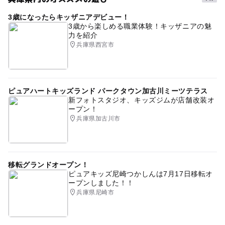
けます。
駐車料金500円が別途必要です。※いこーよクーポンで駐
3歳になったらキッザニアデビュー！
タグ
車場無料クーポン配布中
3歳から楽しめる職業体験！キッザニアの魅
力を紹介
駐車場無料クーポンあり
キッチンカー
グルメ
秋
兵庫県西宮市
大人の料金
食事
ネスタ
ネスタリゾート神戸
飲食
無料
食べ歩き
ランチ
たこ焼き
焼きそば
クレープ
から揚げ
カレー
焼うどん
ハンバーガー
ピュアハートキッズランド パークタウン加古川ミーツテラス
大人の料金詳細
新フォトスタジオ、キッズジムが店舗改装オ
＊ネスタリゾート神戸施設内のチケットご購入者、または
ープン！
BBQ施設やホテルをご利用の方はどなたでもご観覧いただ
兵庫県加古川市
けます。
駐車料金500円が別途必要です。※いこーよクーポンで駐
車場無料クーポン配布中
移転グランドオープン！
ピュアキッズ尼崎つかしんは7月17日移転オ
ープンしました！！
兵庫県尼崎市