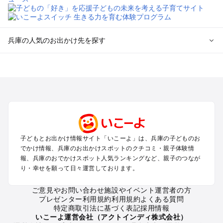
兵庫の人気のお出かけ先を探す
兵庫のエリアからプール子ども連れのお出かけスポット
を探す
神戸・有馬・六甲山・西宮・明石のプールお出かけ
姫路・加古川・播磨・赤穂のプールお出かけ
尼崎・宝塚・芦屋・三田のプールお出かけ
淡路島のプールお出かけ
城崎・豊岡・竹野のプールお出かけ
子どもとお出かけ情報サイト「いこーよ」は、兵庫の子どものお
神鍋・養父・和田山・鉢伏のプールお出かけ
でかけ情報、兵庫のお出かけスポットのクチコミ・親子体験情
香住・湯村・浜坂のプールお出かけ
報、兵庫のおでかけスポット人気ランキングなど、親子のつなが
り・幸せを願って日々運営しております。
兵庫の定番お出かけスポット
ご意見やお問い合わせ
施設やイベント運営者の方
兵庫の遊園地
プレゼンター利用規約
利用規約
よくある質問
兵庫の動物園
特定商取引法に基づく表記
採用情報
兵庫のバーベキュー
いこーよ運営会社（アクトインディ株式会社）