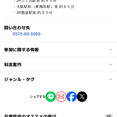
・JR三ノ宮駅発 約４５分
・大阪駅前（東梅田駅）発 約６５分
・JR難波駅発 約９０分
問い合わせ先
0570-00-5000
参加に関する情報
対象年齢
料金案内
3歳･4歳･5歳･6歳(幼児)
小学生
中学生･高校生
大人
子供の料金
ジャンル・タグ
予約/応募
無料
予約不要
ジャンル
シェアする
子供の料金詳細
自然体験
ショッピング・グルメ
芸術鑑賞・自然観賞
注意・制限事項
＊ネスタリゾート神戸施設内のチケットご購入者、または
季節のイベント
ものづくり・学び体験
※雨天の場合キッチンカーの出店は中止となります。
BBQ施設やホテルをご利用の方はどなたでもご観覧いただ
兵庫県内のオススメの遊び