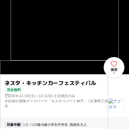
保存
3
ネスタ・キッチンカーフェスティバル
完全無料
2024-11-16(土)～12-1(日) 土日祝日のみ
大自然の冒険テーマパーク「ネスタリゾート神戸」 / 兵庫県三木
市
対象年齢
0歳-2歳
3歳-6歳
小学生
中学生･高校生
大人