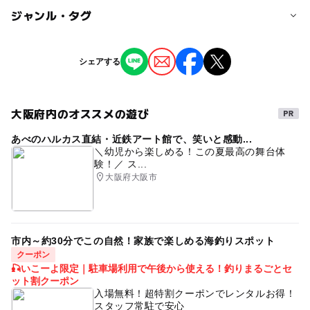
対象年齢
ジャンル・タグ
3歳･4歳･5歳･6歳(幼児)
小学生
中学生･高校生
大人
ジャンル
シェアする
予約/応募
ショッピング・グルメ
予約不要
大阪府内のオススメの遊び
あべのハルカス直結・近鉄アート館で、笑いと感動...
＼幼児から楽しめる！この夏最高の舞台体
験！／ ス...
大阪府大阪市
市内～約30分でこの自然！家族で楽しめる海釣りスポット
クーポン
🎣いこーよ限定｜駐車場利用で午後から使える！釣りまるごとセ
ット割クーポン
入場無料！超特割クーポンでレンタルお得！
スタッフ常駐で安心