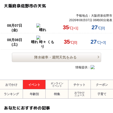
大阪府泉佐野市の天気
予報地点：大阪府泉佐野市
2026年08月07日 06時00分発表
08月07日
35
27
℃
[+1]
℃
[0]
晴れ
(金)
08月08日
35
27
晴れ 時々 くも
℃
[0]
℃
[+3]
(土)
り
降水確率・週間天気をみる
情報提供：
オンライン
おでかけ
イベント
チケット
クーポン
イベント
おでかけ
ランキング
年齢別
特集
子育て
ニュース
あなたにおすすめの記事