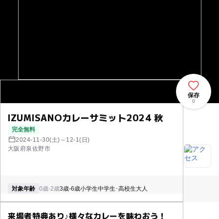
保存
0
IZUMISANOカレーサミット2024 秋
完全無料
2024-11-30(土)～12-1(日)
大阪府泉佐野市
対象年齢
0歳-2歳
3歳-6歳
小学生
中学生･高校生
大人
来場者特典あり♪様々なカレーを味わおう！