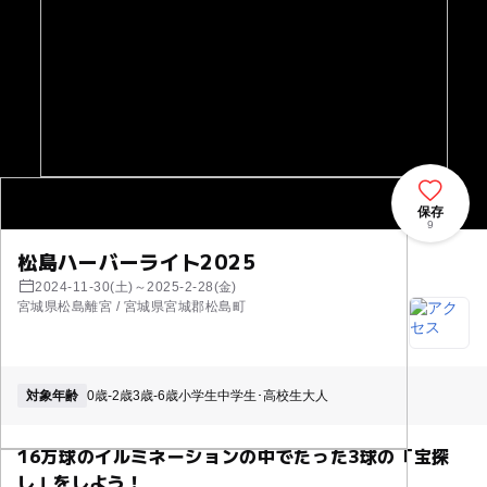
保存
9
松島ハーバーライト2025
2024-11-30(土)～2025-2-28(金)
宮城県松島離宮 / 宮城県宮城郡松島町
対象年齢
0歳-2歳
3歳-6歳
小学生
中学生･高校生
大人
16万球のイルミネーションの中でたった3球の「宝探
し」をしよう！