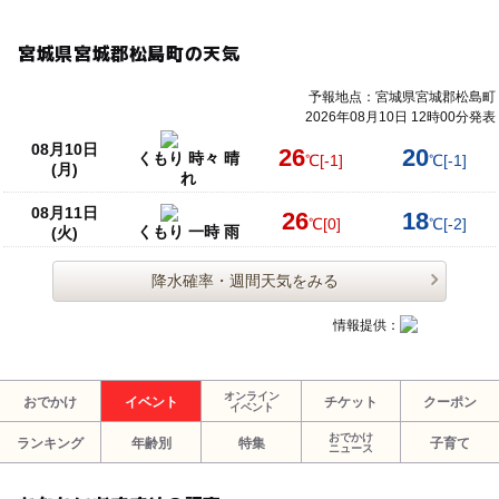
宮城県宮城郡松島町の天気
予報地点：宮城県宮城郡松島町
2026年08月10日 12時00分発表
08月10日
26
20
くもり 時々 晴
℃
[-1]
℃
[-1]
(月)
れ
08月11日
26
18
℃
[0]
℃
[-2]
くもり 一時 雨
(火)
降水確率・週間天気をみる
情報提供：
オンライン
おでかけ
イベント
チケット
クーポン
イベント
おでかけ
ランキング
年齢別
特集
子育て
ニュース