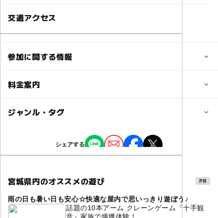
交通アクセス
JR仙石線「松島海岸駅」より右手徒歩1分
参加に関する情報
対象年齢
料金案内
0歳･1歳･2歳の赤ちゃん(乳児･幼児)
3歳･4歳･5歳･6歳(幼児)
小学生
中学生･高校生
大人
子供の料金
ジャンル・タグ
650円
予約/応募
ジャンル
シェアする
予約必要
子供の料金詳細
芸術鑑賞・自然観賞
※小学生未満無料
予約ページ
宮城県内のオススメの遊び
予約はこちらから
大人の料金
雨の日も暑い日も安心☆快適な屋内で思いっきり遊ぼう♪
1,300円
話題の10本アーム クレーンゲーム『十手観
音』家族で爆獲体験！