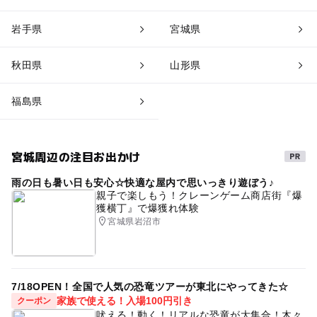
岩手県
宮城県
秋田県
山形県
福島県
宮城周辺の注目お出かけ
雨の日も暑い日も安心☆快適な屋内で思いっきり遊ぼう♪
親子で楽しもう！クレーンゲーム商店街『爆
獲横丁』で爆獲れ体験
宮城県岩沼市
7/18OPEN！全国で人気の恐竜ツアーが東北にやってきた☆
家族で使える！入場100円引き
クーポン
吠える！動く！リアルな恐竜が大集合！木々