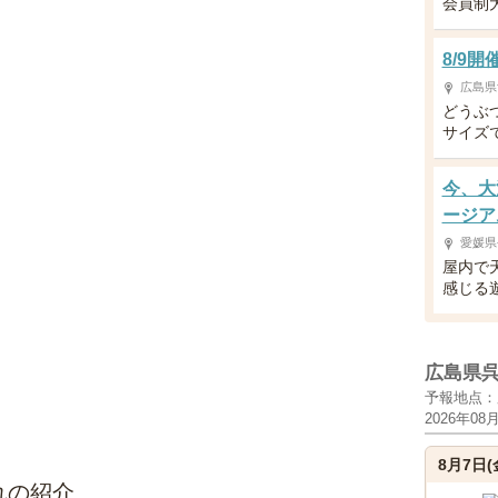
会員制
8/9
広島県
どうぶ
サイズ
今、大
ージア
愛媛県
屋内で
感じる
広島県
予報地点：
2026年08
8月7日(
れの紹介