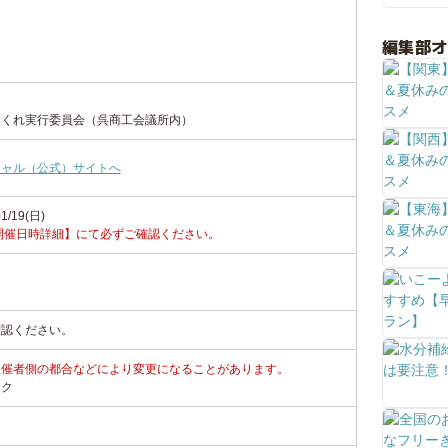
編集部
ドくれ実行委員会（呉商工会議所内）
シャル（公式）サイトへ
1/19(日)
開催日時詳細】にて必ずご確認ください。
確認ください。
主催者側の都合などにより変更になることがあります。
ンク