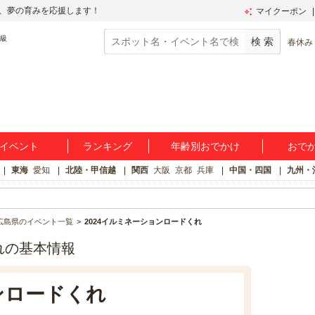
、夢の育みを応援します！
マイクーポン
春休み
イベント
ランキング
年齢別おでかけ
おで
東海
愛知
北陸・甲信越
関西
大阪
京都
兵庫
中国・四国
九州・
広島県のイベント一覧
2024イルミネーションロードくれ
れの基本情報
ンロードくれ