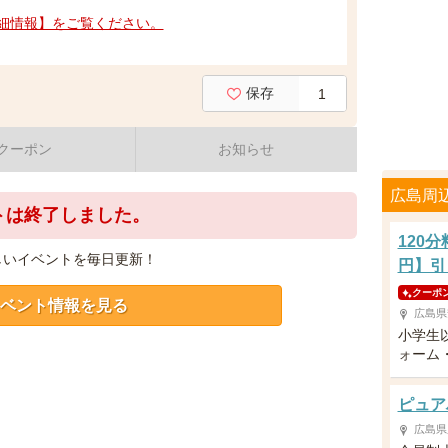
細情報】をご覧ください。
保存
1
クーポン
お知らせ
広島周
トは終了しました。
120
しいイベントを毎日更新！
円】引
クーポ
ベント情報を見る
広島県
小学生
ォーム
ピュア
広島県