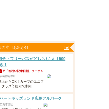
辺の注目お出かけ
分料金・フリーパスがどちらも1人【500
き！
🎉「お祝い記念日割」クーポン
ン
安芸郡府中町
以上からOK！カープのユニフ
・グッズ等提示で割引
ハートキッズランド広島アルパーク
広島市西区