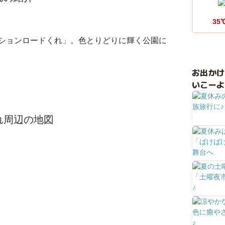
35
ションロードくれ」。色とりどりに輝く公園に
お出か
いこーよ
れ周辺の地図