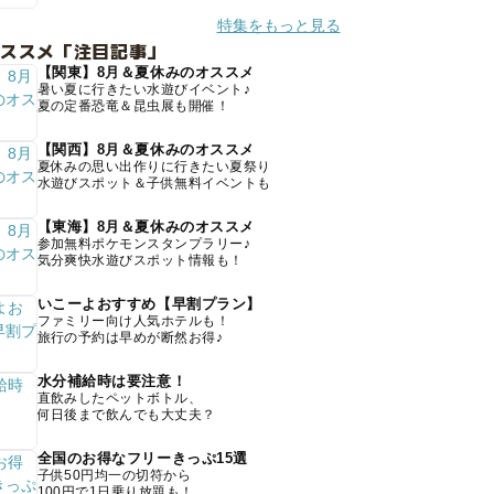
特集をもっと見る
オススメ「注目記事」
【関東】8月＆夏休みのオススメ
暑い夏に行きたい水遊びイベント♪
夏の定番恐竜＆昆虫展も開催！
【関西】8月＆夏休みのオススメ
夏休みの思い出作りに行きたい夏祭り
水遊びスポット＆子供無料イベントも
【東海】8月＆夏休みのオススメ
参加無料ポケモンスタンプラリー♪
気分爽快水遊びスポット情報も！
いこーよおすすめ【早割プラン】
ファミリー向け人気ホテルも！
旅行の予約は早めが断然お得♪
水分補給時は要注意！
直飲みしたペットボトル、
何日後まで飲んでも大丈夫？
全国のお得なフリーきっぷ15選
子供50円均一の切符から
100円で1日乗り放題も！