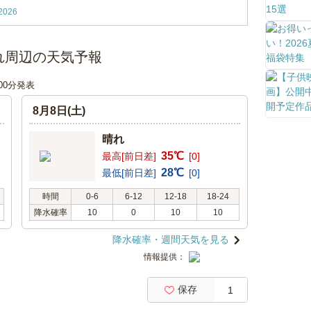
026
れ周辺の天気予報
時00分発表
8月8日(土)
晴れ
35℃
最高[前日差]
[0]
28℃
最低[前日差]
[0]
時間
0-6
6-12
12-18
18-24
降水確率
10
0
10
10
降水確率・週間天気を見る
情報提供：
保存
1