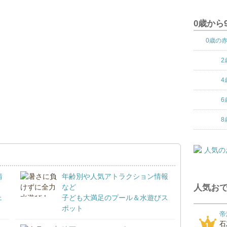
0歳から
0歳の
2
4
6
8
情
年齢別や人気アトラクション情報
など
人気おで
ェ
子ども大満足のプール＆水遊びス
ポット
帝
石
1