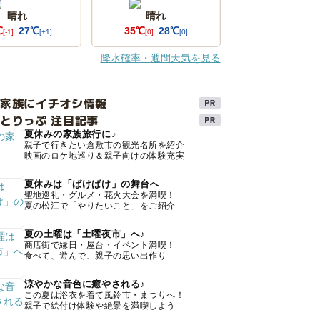
晴れ
晴れ
℃
27℃
35℃
28℃
[-1]
[+1]
[0]
[0]
降水確率・週間天気を見る
け家族にイチオシ情報
とりっぷ 注目記事
夏休みの家族旅行に♪
親子で行きたい倉敷市の観光名所を紹介
映画のロケ地巡り＆親子向けの体験充実
夏休みは「ばけばけ」の舞台へ
聖地巡礼・グルメ・花火大会を満喫！
夏の松江で「やりたいこと」をご紹介
夏の土曜は「土曜夜市」へ♪
商店街で縁日・屋台・イベント満喫！
食べて、遊んで、親子の思い出作り
涼やかな音色に癒やされる♪
この夏は浴衣を着て風鈴市・まつりへ！
親子で絵付け体験や絶景を満喫しよう