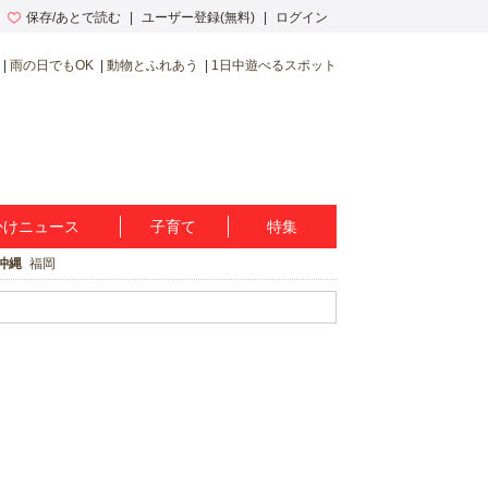
保存/あとで読む
ユーザー登録(無料)
ログイン
雨の日でもOK
動物とふれあう
1日中遊べるスポット
かけニュース
子育て
特集
沖縄
福岡