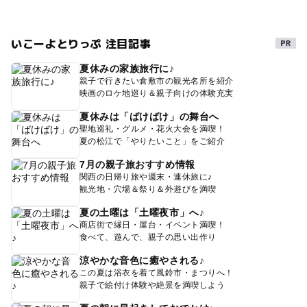
いこーよとりっぷ 注目記事
夏休みの家族旅行に♪
親子で行きたい倉敷市の観光名所を紹介
映画のロケ地巡り＆親子向けの体験充実
夏休みは「ばけばけ」の舞台へ
聖地巡礼・グルメ・花火大会を満喫！
夏の松江で「やりたいこと」をご紹介
7月の親子旅おすすめ情報
関西の日帰り旅や週末・連休旅に♪
観光地・穴場＆祭り＆外遊びを満喫
夏の土曜は「土曜夜市」へ♪
商店街で縁日・屋台・イベント満喫！
食べて、遊んで、親子の思い出作り
涼やかな音色に癒やされる♪
この夏は浴衣を着て風鈴市・まつりへ！
親子で絵付け体験や絶景を満喫しよう