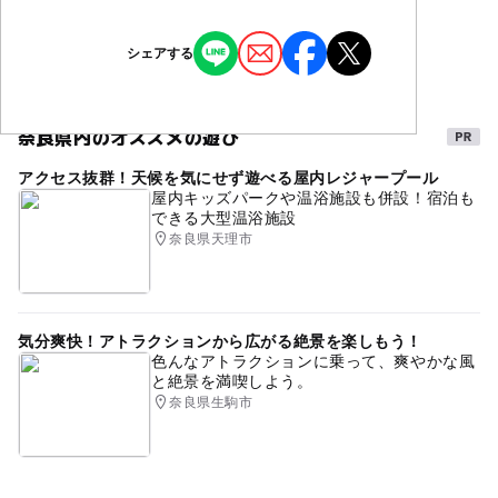
小学生
中学生･高校生
大人
ジャンル
シェアする
予約/応募
芸術鑑賞・自然観賞
季節のイベント
街なかイベント
予約不要
キャラクターイベント
奈良県内のオススメの遊び
注意・制限事項
アクセス抜群！天候を気にせず遊べる屋内レジャープール
タグ
＊旧王寺小学校運動場を臨時駐車場として開放しますが、
屋内キッズパークや温浴施設も併設！宿泊も
校舎を解体工事中のため、いつもより台数に制限がござい
できる大型温浴施設
駅チカ
合格祈願
お参り
ますので、公共交通機関をご利用ください。
奈良県天理市
気分爽快！アトラクションから広がる絶景を楽しもう！
色んなアトラクションに乗って、爽やかな風
と絶景を満喫しよう。
奈良県生駒市