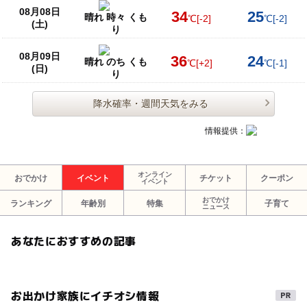
08月08日
34
25
晴れ 時々 くも
℃
[-2]
℃
[-2]
(土)
り
08月09日
36
24
晴れ のち くも
℃
[+2]
℃
[-1]
(日)
り
降水確率・週間天気をみる
情報提供：
オンライン
おでかけ
イベント
チケット
クーポン
イベント
おでかけ
ランキング
年齢別
特集
子育て
ニュース
あなたにおすすめの記事
お出かけ家族にイチオシ情報