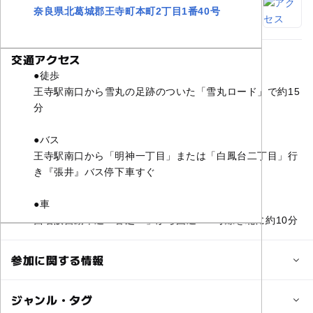
奈良県北葛城郡王寺町本町2丁目1番40号
交通アクセス
●徒歩
王寺駅南口から雪丸の足跡のついた「雪丸ロード」で約15
分
●バス
王寺駅南口から「明神一丁目」または「白鳳台二丁目」行
き『張井』バス停下車すぐ
●車
西名阪自動車道「香芝IC」から国道168号線を北に約10分
参加に関する情報
対象年齢
ジャンル・タグ