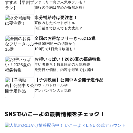
ファミリー向け人気ホテルも！
旅行の予約は早めが断然お得♪
水分補給時は要注意！
直飲みしたペットボトル、
何日後まで飲んでも大丈夫？
全国のお得なフリーきっぷ15選
子供50円均一の切符から
100円で1日乗り放題も！
お得いっぱい！2026夏の福袋特集
早い者勝ち！数量限定の人気福袋
発売日や価格、内容を最速でお届け
【子供映画】公開中＆公開予定作品
パウ・パトロールや
アンパンマンの人気作
SNSでいこーよの最新情報をチェック！