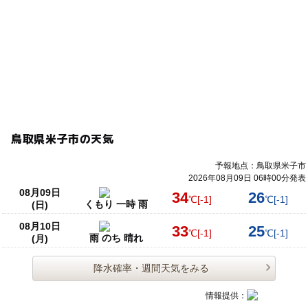
鳥取県米子市の天気
予報地点：鳥取県米子市
2026年08月09日 06時00分発表
08月09日
34
26
℃
[-1]
℃
[-1]
くもり 一時 雨
(日)
08月10日
33
25
℃
[-1]
℃
[-1]
雨 のち 晴れ
(月)
降水確率・週間天気をみる
情報提供：