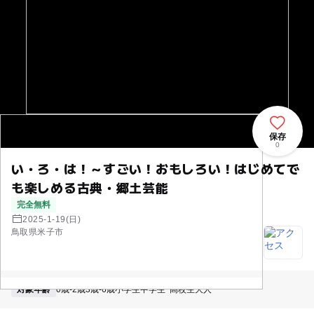
保存
0
い・ろ・は！～すごい！おもしろい！はじめてで
も楽しめる古典・郷土芸能
完全無料
2025-1-19(日)
鳥取県米子市
対象年齢
0歳-2歳
3歳-6歳
小学生
中学生･高校生
大人