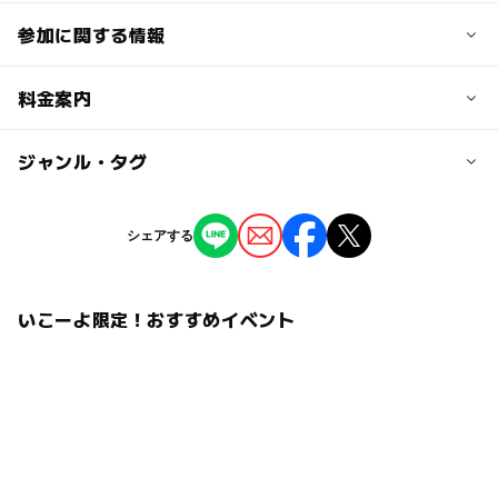
参加に関する情報
対象年齢
料金案内
0歳･1歳･2歳の赤ちゃん(乳児･幼児)
3歳･4歳･5歳･6歳(幼児)
小学生
中学生･高校生
大人
子供の料金
ジャンル・タグ
無料
予約/応募
ジャンル
シェアする
予約不要
大人の料金
芸術鑑賞・自然観賞
無料
いこーよ限定！おすすめイベント