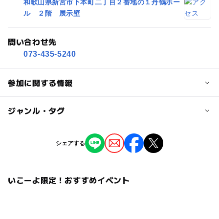
和歌山県新宮市下本町二丁目２番地の１丹鶴ホー
ル ２階 展示壁
問い合わせ先
073-435-5240
参加に関する情報
対象年齢
ジャンル・タグ
小学生
中学生･高校生
ジャンル
シェアする
予約/応募
ものづくり・学び体験
予約不要
いこーよ限定！おすすめイベント