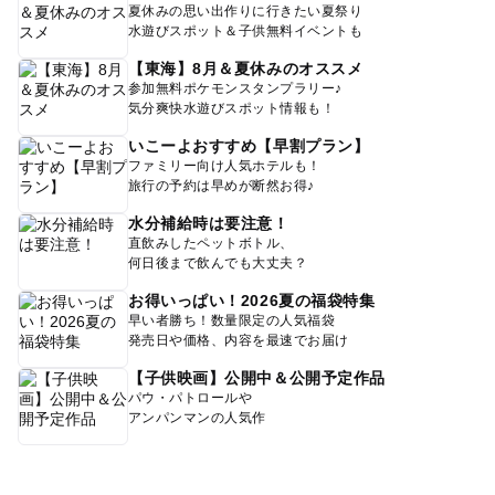
夏休みの思い出作りに行きたい夏祭り
水遊びスポット＆子供無料イベントも
【東海】8月＆夏休みのオススメ
参加無料ポケモンスタンプラリー♪
気分爽快水遊びスポット情報も！
いこーよおすすめ【早割プラン】
ファミリー向け人気ホテルも！
旅行の予約は早めが断然お得♪
水分補給時は要注意！
直飲みしたペットボトル、
何日後まで飲んでも大丈夫？
お得いっぱい！2026夏の福袋特集
早い者勝ち！数量限定の人気福袋
発売日や価格、内容を最速でお届け
【子供映画】公開中＆公開予定作品
パウ・パトロールや
アンパンマンの人気作