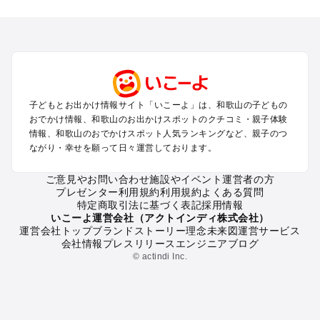
和歌山のエリアからプール子ども連れのお出かけスポッ
トを探す
和歌山市・加太・和歌浦・紀の川のプールお出かけ
白浜・龍神のプールお出かけ
有田・御坊・日高のプールお出かけ
勝浦・串本・すさみのプールお出かけ
高野山のプールお出かけ
子どもとお出かけ情報サイト「いこーよ」は、和歌山の子どもの
新宮・本宮・中辺路のプールお出かけ
おでかけ情報、和歌山のお出かけスポットのクチコミ・親子体験
情報、和歌山のおでかけスポット人気ランキングなど、親子のつ
和歌山の定番お出かけスポット
ながり・幸せを願って日々運営しております。
和歌山の遊園地
ご意見やお問い合わせ
施設やイベント運営者の方
和歌山の動物園
プレゼンター利用規約
利用規約
よくある質問
和歌山のバーベキュー
特定商取引法に基づく表記
採用情報
和歌山の釣り
いこーよ運営会社（アクトインディ株式会社）
運営会社トップ
ブランドストーリー
理念
未来図
運営サービス
和歌山の牧場
会社情報
プレスリリース
エンジニアブログ
和歌山のプール
© actindi Inc.
和歌山のアスレチック
和歌山の公園・総合公園
和歌山の観光