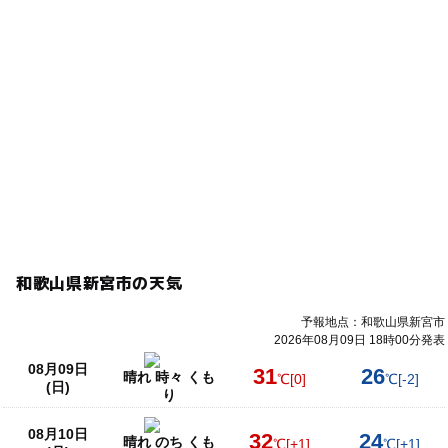
和歌山県新宮市の天気
予報地点：和歌山県新宮市
2026年08月09日 18時00分発表
08月09日
31
26
晴れ 時々 くも
℃
[0]
℃
[-2]
(日)
り
08月10日
32
24
晴れ のち くも
℃
[+1]
℃
[+1]