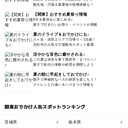
観光地・穴場＆避暑地や収穫体験も！
【関東】おすすめ夏祭り情報
8月＆夏休みに楽しめる♪
親子で行きたいお祭り・イベントが満載
夏のドライブ＆おでかけにも♪
八ヶ岳・清里エリアで日帰り～1泊旅！
北杜市の人気＆穴場観光スポット厳選
涼やかな音色に癒やされる♪
この夏は浴衣を着て風鈴市・まつりへ！
親子で絵付け体験や絶景を満喫しよう
夏の朝に早起きしておでかけ♪
親子で神秘的なハスの絶景を楽しもう！
スイレンとの違い＆ハスまつり情報も
関東おでかけ人気スポットランキング
茨城県
栃木県