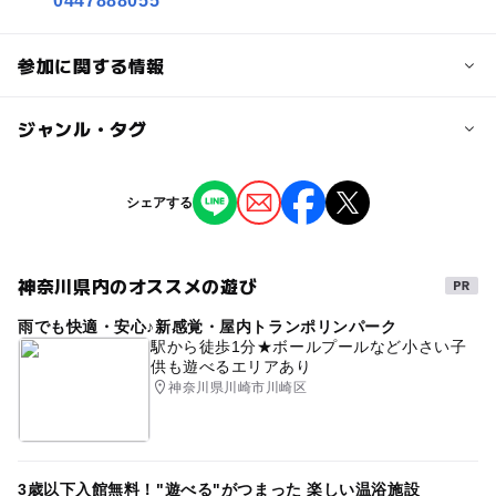
0447888055
参加に関する情報
対象年齢
ジャンル・タグ
0歳･1歳･2歳の赤ちゃん(乳児･幼児)
大人
ジャンル
シェアする
予約/応募
街なかイベント
予約不要
神奈川県内のオススメの遊び
タグ
注意・制限事項
雨でも快適・安心♪新感覚・屋内トランポリンパーク
オープンデータ利用
川崎市情報提供
【問い合わせ先】
駅から徒歩1分★ボールプールなど小さい子
新城こども文化センター
供も遊べるエリアあり
0447888055
神奈川県川崎市川崎区
3歳以下入館無料！"遊べる"がつまった 楽しい温浴施設