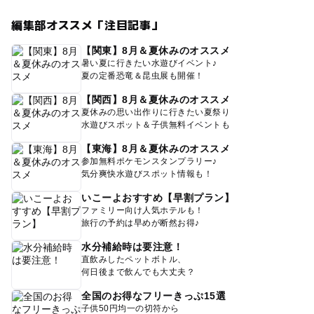
編集部オススメ「注目記事」
【関東】8月＆夏休みのオススメ
暑い夏に行きたい水遊びイベント♪
夏の定番恐竜＆昆虫展も開催！
【関西】8月＆夏休みのオススメ
夏休みの思い出作りに行きたい夏祭り
水遊びスポット＆子供無料イベントも
【東海】8月＆夏休みのオススメ
参加無料ポケモンスタンプラリー♪
気分爽快水遊びスポット情報も！
いこーよおすすめ【早割プラン】
ファミリー向け人気ホテルも！
旅行の予約は早めが断然お得♪
水分補給時は要注意！
直飲みしたペットボトル、
何日後まで飲んでも大丈夫？
全国のお得なフリーきっぷ15選
子供50円均一の切符から