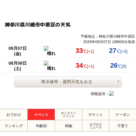
神奈川県川崎市中原区の天気
予報地点：神奈川県川崎市中原区
2026年08月07日 18時00分発表
08月07日
33
27
℃
[+1]
℃
[+3]
晴れ
(金)
08月08日
34
26
℃
[+1]
℃
[0]
晴れ
(土)
降水確率・週間天気をみる
情報提供：
オンライン
おでかけ
イベント
チケット
クーポン
イベント
おでかけ
ランキング
年齢別
特集
子育て
ニュース