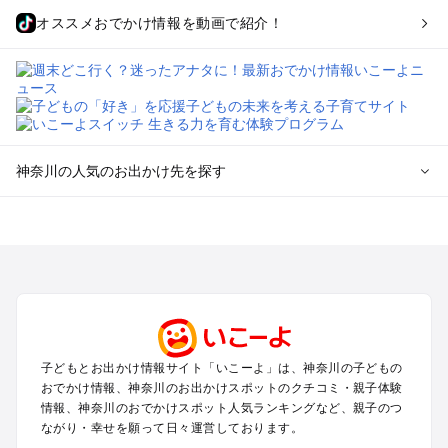
オススメおでかけ情報を動画で紹介！
神奈川の人気のお出かけ先を探す
神奈川のエリアからプール子ども連れのお出かけスポッ
トを探す
横浜・みなとみらい・中華街・ベイエリア・金沢八景のプール
お出かけ
鎌倉・湘南（藤沢・茅ヶ崎・平塚周辺）のプールお出かけ
小田原・熱海・湯河原・真鶴のプールお出かけ
町田・相模原・愛川・上野原のプールお出かけ
子どもとお出かけ情報サイト「いこーよ」は、神奈川の子どもの
新横浜・港北エリア・日吉・青葉台・鶴見のプールお出かけ
おでかけ情報、神奈川のお出かけスポットのクチコミ・親子体験
川崎のプールお出かけ
情報、神奈川のおでかけスポット人気ランキングなど、親子のつ
海老名・厚木のプールお出かけ
ながり・幸せを願って日々運営しております。