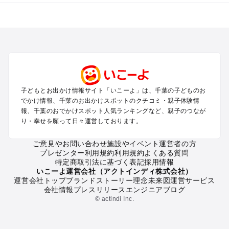
千葉のエリアからプール子ども連れのお出かけスポット
を探す
舞浜・幕張・船橋・浦安のプールお出かけ
柏・松戸・野田・取手のプールお出かけ
木更津・君津・富津・袖ヶ浦のプールお出かけ
成田・印西・酒々井のプールお出かけ
館山・南房総のプールお出かけ
子どもとお出かけ情報サイト「いこーよ」は、千葉の子どものお
九十九里・銚子のプールお出かけ
でかけ情報、千葉のお出かけスポットのクチコミ・親子体験情
千葉市・市原のプールお出かけ
報、千葉のおでかけスポット人気ランキングなど、親子のつなが
鴨川・勝浦・御宿のプールお出かけ
り・幸せを願って日々運営しております。
佐倉・四街道・八街のプールお出かけ
ご意見やお問い合わせ
施設やイベント運営者の方
プレゼンター利用規約
利用規約
よくある質問
千葉の定番お出かけスポット
特定商取引法に基づく表記
採用情報
千葉の遊園地
いこーよ運営会社（アクトインディ株式会社）
運営会社トップ
ブランドストーリー
理念
未来図
運営サービス
千葉の動物園
会社情報
プレスリリース
エンジニアブログ
千葉のバーベキュー
© actindi Inc.
千葉の釣り
千葉の牧場
千葉のプール