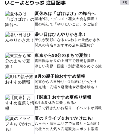
いこーよとりっぷ 注目記事
夏休みは「ばけばけ」の舞台へ
聖地巡礼・グルメ・花火大会を満喫！
夏の松江で「やりたいこと」をご紹介
暑い日はひんやりかき氷！
子供が笑顔になる♪ふわふわ天然かき氷
関東の有名＆おすすめ店を厳選紹介
東京から90分のまちで夏旅！
真田氏ゆかりの上田市で観光を満喫♪
涼しい高原・国宝・別所温泉をめぐる旅
8月の親子旅おすすめ情報
関東からの日帰り～1泊旅にぴったり
観光地・穴場＆避暑地や収穫体験も！
【関東】おすすめ夏祭り情報
8月＆夏休みに楽しめる♪
親子で行きたいお祭り・イベントが満載
夏のドライブ＆おでかけにも♪
八ヶ岳・清里エリアで日帰り～1泊旅！
北杜市の人気＆穴場観光スポット厳選