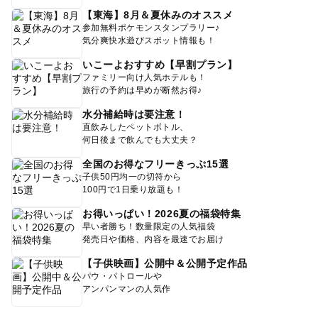
【東海】8月＆夏休みのオススメ
参加無料ポケモンスタンプラリー♪
気分爽快水遊びスポット情報も！
いこーよおすすめ【早割プラン】
ファミリー向け人気ホテルも！
旅行の予約は早めが断然お得♪
水分補給時は要注意！
直飲みしたペットボトル、
何日後まで飲んでも大丈夫？
全国のお得なフリーきっぷ15選
子供50円均一の切符から
100円で1日乗り放題も！
お得いっぱい！2026夏の福袋特集
早い者勝ち！数量限定の人気福袋
発売日や価格、内容を最速でお届け
【子供映画】公開中＆公開予定作品
パウ・パトロールや
アンパンマンの人気作