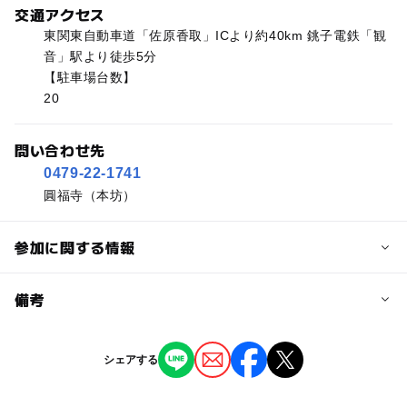
交通アクセス
東関東自動車道「佐原香取」ICより約40km 銚子電鉄「観
音」駅より徒歩5分
【駐車場台数】
20
問い合わせ先
0479-22-1741
圓福寺（本坊）
参加に関する情報
予約/応募
備考
問い合わせ先に直接ご確認ください。
※掲載の情報は天候や主催者側の都合などにより変更にな
シェアする
ることがあります。
情報提供：イベントバンク