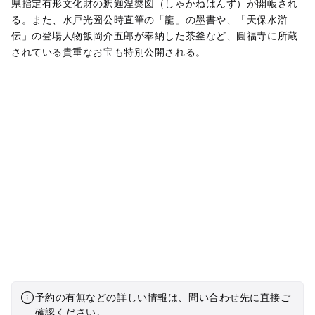
県指定有形文化財の釈迦涅槃図（しゃかねはんず）が開帳され
る。また、水戸光圀公時直筆の「龍」の墨書や、「天保水滸
伝」の登場人物飯岡介五郎が奉納した茶釜など、圓福寺に所蔵
されている貴重なお宝も特別公開される。
予約の有無などの詳しい情報は、問い合わせ先に直接ご
確認ください。