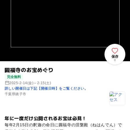
保存
0
圓福寺のお宝めぐり
完全無料
2025-2-14(金)～2-15(土)
詳しい開催日は下記【開催日時】をご覧ください。
千葉県銚子市
年に一度だけ公開されるお宝は必見！
毎年2月15日の釈迦の命日に圓福寺の涅槃殿（ねはんでん）で