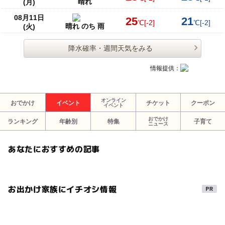
晴れ
(月)
08月11日
25
21
℃
[-2]
℃
[-2]
晴れ のち 雨
(火)
降水確率・週間天気をみる
情報提供：
オンライン
おでかけ
イベント
チケット
クーポン
イベント
おでかけ
ランキング
年齢別
特集
子育て
ニュース
あなたにおすすめの記事
お出かけ家族にイチオシ情報