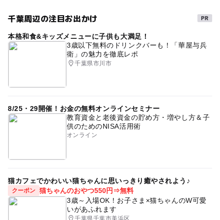
千葉周辺の注目お出かけ
本格和食&キッズメニューに子供も大満足！
3歳以下無料のドリンクバーも！「華屋与兵
衛」の魅力を徹底レポ
千葉県市川市
8/25・29開催！お金の無料オンラインセミナー
教育資金と老後資金の貯め方・増やし方＆子
供のためのNISA活用術
オンライン
猫カフェでかわいい猫ちゃんに思いっきり癒やされよう♪
猫ちゃんのおやつ550円⇒無料
クーポン
3歳～入場OK！お子さま×猫ちゃんのW可愛
いがあふれます
千葉県千葉市美浜区