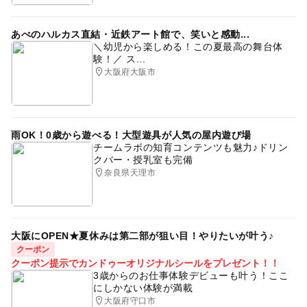
あべのハルカス直結・近鉄アート館で、笑いと感動...
＼幼児から楽しめる！この夏最高の舞台体
験！／ ス...
大阪府大阪市
雨OK！0歳から遊べる！大型遊具が人気の屋内遊び場
チームラボの知育コンテンツも魅力♪ドリン
クバー・授乳室も完備
奈良県天理市
大阪にOPEN★夏休みは第二部が狙い目！やりたいが叶う♪
クーポン
クーポン提示でカンドゥーオリジナルシールをプレゼント！！
3歳からのお仕事体験デビューも叶う！ここ
にしかない体験が満載
大阪府守口市