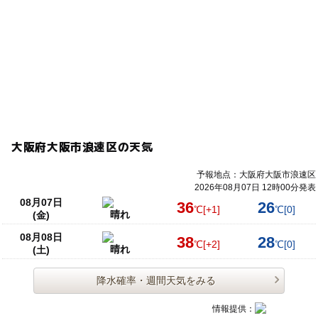
大阪府大阪市浪速区の天気
予報地点：大阪府大阪市浪速区
2026年08月07日 12時00分発表
08月07日
36
26
℃
[+1]
℃
[0]
晴れ
(金)
08月08日
38
28
℃
[+2]
℃
[0]
晴れ
(土)
降水確率・週間天気をみる
情報提供：