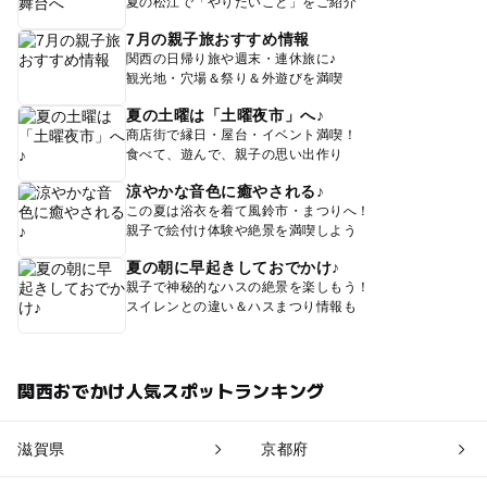
夏の松江で「やりたいこと」をご紹介
7月の親子旅おすすめ情報
関西の日帰り旅や週末・連休旅に♪
観光地・穴場＆祭り＆外遊びを満喫
夏の土曜は「土曜夜市」へ♪
商店街で縁日・屋台・イベント満喫！
食べて、遊んで、親子の思い出作り
涼やかな音色に癒やされる♪
この夏は浴衣を着て風鈴市・まつりへ！
親子で絵付け体験や絶景を満喫しよう
夏の朝に早起きしておでかけ♪
親子で神秘的なハスの絶景を楽しもう！
スイレンとの違い＆ハスまつり情報も
関西おでかけ人気スポットランキング
滋賀県
京都府