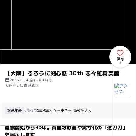
保存
4
【大阪】るろうに剣心展 30th 志々雄真実篇
2025-3-14(金)～4-14(月)
大阪府大阪市浪速区
対象年齢
0歳-2歳
3歳-6歳
小学生
中学生･高校生
大人
連載開始から30年。貴重な原画や実寸代の「逆刃刀」
を展示します