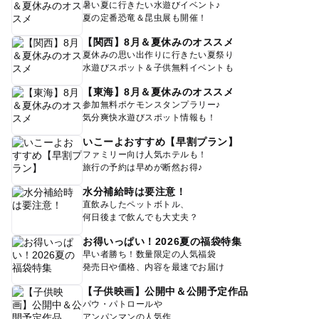
暑い夏に行きたい水遊びイベント♪
夏の定番恐竜＆昆虫展も開催！
【関西】8月＆夏休みのオススメ
夏休みの思い出作りに行きたい夏祭り
水遊びスポット＆子供無料イベントも
【東海】8月＆夏休みのオススメ
参加無料ポケモンスタンプラリー♪
気分爽快水遊びスポット情報も！
いこーよおすすめ【早割プラン】
ファミリー向け人気ホテルも！
旅行の予約は早めが断然お得♪
水分補給時は要注意！
直飲みしたペットボトル、
何日後まで飲んでも大丈夫？
お得いっぱい！2026夏の福袋特集
早い者勝ち！数量限定の人気福袋
発売日や価格、内容を最速でお届け
【子供映画】公開中＆公開予定作品
パウ・パトロールや
アンパンマンの人気作