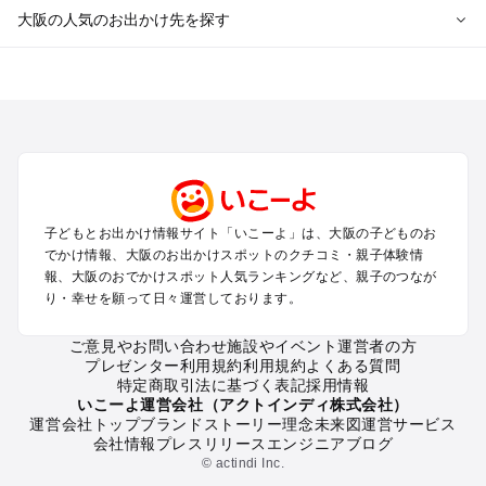
大阪の人気のお出かけ先を探す
大阪のエリアからプール子ども連れのお出かけスポット
を探す
堺・大阪南部（岸和田・関西空港・泉南）のプールお出かけ
高槻・吹田・豊中・茨木・箕面・枚方・伊丹空港のプールお出
かけ
梅田・キタ・淀屋橋・本町・福島のプールお出かけ
東大阪・八尾・寝屋川・守口・門真のプールお出かけ
子どもとお出かけ情報サイト「いこーよ」は、大阪の子どものお
大阪ベイエリア（USJ・南港）のプールお出かけ
でかけ情報、大阪のお出かけスポットのクチコミ・親子体験情
なんば・心斎橋・道頓堀・四ツ橋・ミナミのプールお出かけ
報、大阪のおでかけスポット人気ランキングなど、親子のつなが
天王寺・阿倍野・上本町・長居のプールお出かけ
り・幸せを願って日々運営しております。
大阪城・京橋・鶴見緑地のプールお出かけ
新大阪・江坂・十三のプールお出かけ
ご意見やお問い合わせ
施設やイベント運営者の方
プレゼンター利用規約
利用規約
よくある質問
特定商取引法に基づく表記
採用情報
大阪の定番お出かけスポット
いこーよ運営会社（アクトインディ株式会社）
運営会社トップ
ブランドストーリー
理念
未来図
運営サービス
大阪の遊園地
会社情報
プレスリリース
エンジニアブログ
大阪の動物園
© actindi Inc.
大阪のバーベキュー