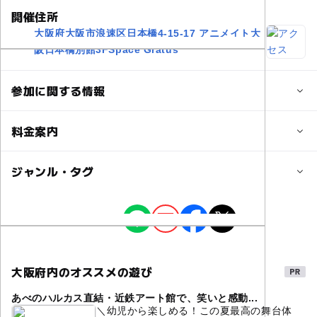
開催住所
大阪府大阪市浪速区日本橋4-15-17 アニメイト大
阪日本橋別館3FSpace Gratus
参加に関する情報
対象年齢
料金案内
3歳･4歳･5歳･6歳(幼児)
小学生
中学生･高校生
大人
子供の料金詳細
ジャンル・タグ
予約/応募
当日券 2,200円(税込)
予約不要
ジャンル
シェアする
大人の料金詳細
キャラクターイベント
当日券 2,200円(税込)
大阪府内のオススメの遊び
タグ
あべのハルカス直結・近鉄アート館で、笑いと感動...
るろうに剣心
原画展
逆刃刀
記念グッズ
＼幼児から楽しめる！この夏最高の舞台体