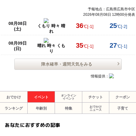
予報地点：広島県広島市中区
2026年08月08日 12時00分発表
08月08日
36
25
くもり 時々 晴
℃
[-1]
℃
[-2]
(土)
れ
08月09日
35
27
晴れ 時々 くも
℃
[-1]
℃
[-1]
(日)
り
降水確率・週間天気をみる
情報提供：
オンライン
おでかけ
イベント
チケット
クーポン
イベント
おでかけ
ランキング
年齢別
特集
子育て
ニュース
あなたにおすすめの記事