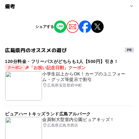
予約/応募
備考
問い合わせ先に直接ご確認ください。
※掲載の情報は天候や主催者側の都合などにより変更にな
シェアする
ることがあります。
情報提供：イベントバンク
広島県内のオススメの遊び
120分料金・フリーパスがどちらも1人【500円】引き！
🎉「お祝い記念日割」クーポン
クーポン
小学生以上からOK！カープのユニフォー
ム・グッズ等提示で割引
広島県安芸郡府中町
ピュアハートキッズランド広島アルパーク
会員制大型室内公園ピュアキッズ！
広島県広島市西区