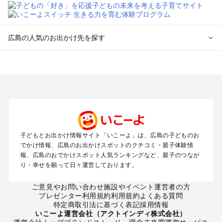
広島の人気のお出かけ先を探す
広島のエリアからプール子ども連れのお出かけスポット
を探す
尾道・福山・鞆の浦のプールお出かけ
広島・宮島のプールお出かけ
呉・東広島・竹原・三原のプールお出かけ
三次・庄原・三段峡・世羅・芸北のプールお出かけ
子どもとお出かけ情報サイト「いこーよ」は、広島の子どものお
広島の定番お出かけスポット
でかけ情報、広島のお出かけスポットのクチコミ・親子体験情
広島の遊園地
報、広島のおでかけスポット人気ランキングなど、親子のつなが
り・幸せを願って日々運営しております。
広島の動物園
広島のバーベキュー
ご意見やお問い合わせ
施設やイベント運営者の方
広島の釣り
プレゼンター利用規約
利用規約
よくある質問
広島の牧場
特定商取引法に基づく表記
採用情報
広島のプール
いこーよ運営会社（アクトインディ株式会社）