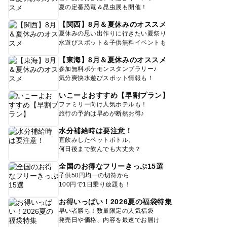
夏の定番恐竜＆昆虫展も開催！
【関西】8月＆夏休みのオススメ
夏休みの思い出作りに行きたい夏祭り
水遊びスポット＆子供無料イベントも
【東海】8月＆夏休みのオススメ
参加無料ポケモンスタンプラリー♪
気分爽快水遊びスポット情報も！
いこーよおすすめ【早割プラン】
ファミリー向け人気ホテルも！
旅行の予約は早めが断然お得♪
水分補給時は要注意！
直飲みしたペットボトル、
何日後まで飲んでも大丈夫？
全国のお得なフリーきっぷ15選
子供50円均一の切符から
100円で1日乗り放題も！
お得いっぱい！2026夏の福袋特集
早い者勝ち！数量限定の人気福袋
発売日や価格、内容を最速でお届け