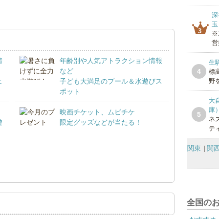
深
玉
3
※
営
情
年齢別や人気アトラクション情報
生
など
4
標
ェ
子ども大満足のプール＆水遊びス
野を
ポット
大
庫
映画チケット、ムビチケ
5
ネ
遊
限定グッズなどが当たる！
テ
関東
関
！
全国の