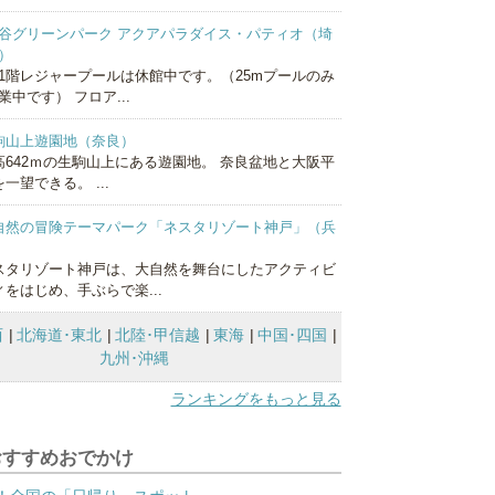
谷グリーンパーク アクアパラダイス・パティオ（埼
）
1階レジャープールは休館中です。（25mプールのみ
業中です） フロア...
駒山上遊園地（奈良）
高642ｍの生駒山上にある遊園地。 奈良盆地と大阪平
一望できる。 ...
自然の冒険テーマパーク「ネスタリゾート神戸」（兵
）
スタリゾート神戸は、大自然を舞台にしたアクティビ
ィをはじめ、手ぶらで楽...
西
北海道･東北
北陸･甲信越
東海
中国･四国
九州･沖縄
ランキングをもっと見る
おすすめおでかけ