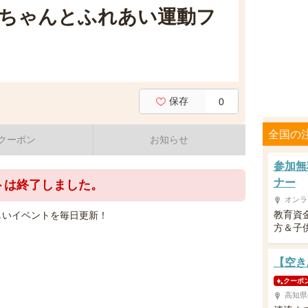
ちゃんとふれあい運動フ
保存
0
全国の
クーポン
お知らせ
参加無
ナー
トは終了しました。
オンラ
教育資
しいイベントを毎日更新！
方＆子供
【空き
クーポ
高知県