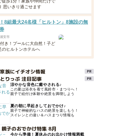
で徒歩1分！家族や仲間だけで
り 思いきり過ごせます
！8組最大24名様「ヒルトン」8施設の無
券
浦安市
食付き！プールに大自然！子ど
足のヒルトンホテルへ
け家族にイチオシ情報
とりっぷ 注目記事
涼やかな音色に癒やされる♪
この夏は浴衣を着て風鈴市・まつりへ！
親子で絵付け体験や絶景を満喫しよう
夏の朝に早起きしておでかけ♪
親子で神秘的なハスの絶景を楽しもう！
スイレンとの違い＆ハスまつり情報も
 親子のおでかけ特集 8月
今から準備！夏休みのお出かけ情報満載