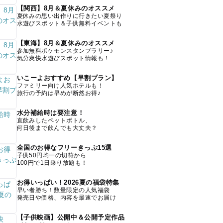
【関西】8月＆夏休みのオススメ
夏休みの思い出作りに行きたい夏祭り
水遊びスポット＆子供無料イベントも
【東海】8月＆夏休みのオススメ
参加無料ポケモンスタンプラリー♪
気分爽快水遊びスポット情報も！
いこーよおすすめ【早割プラン】
ファミリー向け人気ホテルも！
旅行の予約は早めが断然お得♪
水分補給時は要注意！
直飲みしたペットボトル、
何日後まで飲んでも大丈夫？
全国のお得なフリーきっぷ15選
子供50円均一の切符から
100円で1日乗り放題も！
お得いっぱい！2026夏の福袋特集
早い者勝ち！数量限定の人気福袋
発売日や価格、内容を最速でお届け
【子供映画】公開中＆公開予定作品