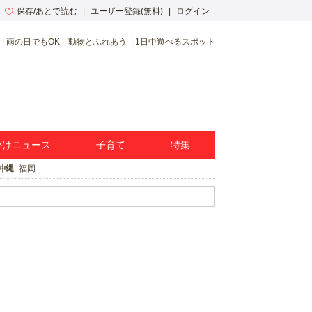
保存/あとで読む
ユーザー登録(無料)
ログイン
雨の日でもOK
動物とふれあう
1日中遊べるスポット
かけニュース
子育て
特集
沖縄
福岡