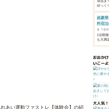
清流ま
ゆっく
超豪華
料宿泊
千葉県
1泊朝
も大満
お出か
いこーよ
大人気！
ふれあい運動ファストレ【体験会】の紹