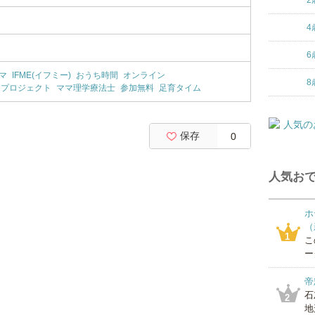
2
4
6
マ
IFME(イフミー)
おうち時間
オンライン
8
ープロジェクト
ママ理学療法士
参加無料
足育タイム
保存
0
人気おで
ホ
（
1
こ
ー
帝
石
2
地