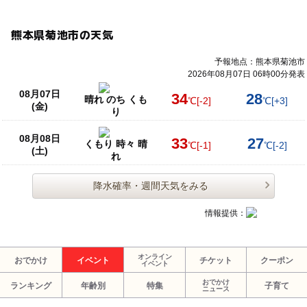
熊本県菊池市の天気
予報地点：熊本県菊池市
2026年08月07日 06時00分発表
08月07日
34
28
晴れ のち くも
℃
[-2]
℃
[+3]
(金)
り
08月08日
33
27
くもり 時々 晴
℃
[-1]
℃
[-2]
(土)
れ
降水確率・週間天気をみる
情報提供：
オンライン
おでかけ
イベント
チケット
クーポン
イベント
おでかけ
ランキング
年齢別
特集
子育て
ニュース