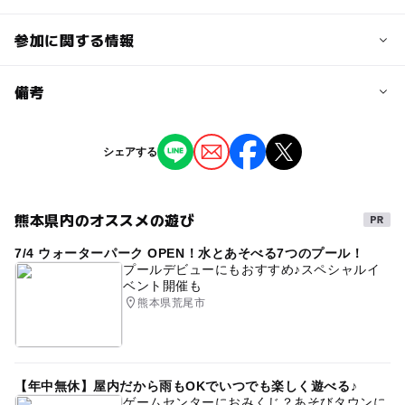
参加に関する情報
予約/応募
備考
問い合わせ先に直接ご確認ください。
※掲載の情報は天候や主催者側の都合などにより変更にな
シェアする
注意・制限事項
ることがあります。
情報提供：イベントバンク
マナーを守って楽しもう。
熊本県内のオススメの遊び
7/4 ウォーターパーク OPEN！水とあそべる7つのプール！
プールデビューにもおすすめ♪スペシャルイ
ベント開催も
熊本県荒尾市
【年中無休】屋内だから雨もOKでいつでも楽しく遊べる♪
ゲームセンターにおみくじ？あそびタウンに