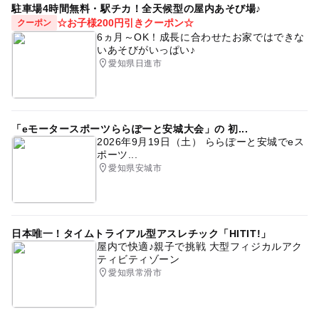
駐車場4時間無料・駅チカ！全天候型の屋内あそび場♪
☆お子様200円引きクーポン☆
クーポン
6ヵ月～OK！成長に合わせたお家ではできな
いあそびがいっぱい♪
愛知県日進市
「eモータースポーツららぽーと安城大会」の 初...
2026年9月19日（土） ららぽーと安城でeス
ポーツ...
愛知県安城市
日本唯一！タイムトライアル型アスレチック「HITIT!」
屋内で快適♪親子で挑戦 大型フィジカルアク
ティビティゾーン
愛知県常滑市