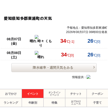
愛知県知多郡東浦町の天気
予報地点：愛知県知多郡東浦町
2026年08月07日 06時00分発表
08月07日
34
26
晴れ 時々 くも
℃
[-1]
℃
[0]
(金)
り
08月08日
34
26
℃
[0]
℃
[0]
晴れ
(土)
降水確率・週間天気をみる
情報提供：
オンライン
おでかけ
イベント
チケット
クーポン
イベント
おでかけ
ランキング
年齢別
特集
子育て
ニュース