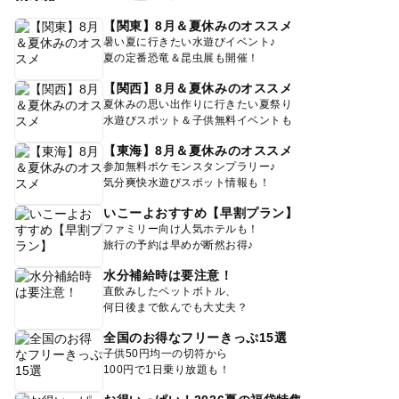
【関東】8月＆夏休みのオススメ
暑い夏に行きたい水遊びイベント♪
夏の定番恐竜＆昆虫展も開催！
【関西】8月＆夏休みのオススメ
夏休みの思い出作りに行きたい夏祭り
水遊びスポット＆子供無料イベントも
【東海】8月＆夏休みのオススメ
参加無料ポケモンスタンプラリー♪
気分爽快水遊びスポット情報も！
いこーよおすすめ【早割プラン】
ファミリー向け人気ホテルも！
旅行の予約は早めが断然お得♪
水分補給時は要注意！
直飲みしたペットボトル、
何日後まで飲んでも大丈夫？
全国のお得なフリーきっぷ15選
子供50円均一の切符から
100円で1日乗り放題も！