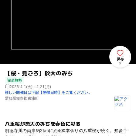
保存
0
【桜・見ごろ】於大のみち
完全無料
2025-4-1(火)～4-21(月)
詳しい開催日は下記【開催日時】をご覧ください。
愛知県知多郡東浦町
八重桜が於大のみちを春色に彩る
明徳寺川の両岸約2kmに約400本余りの八重桜が続く。知多半