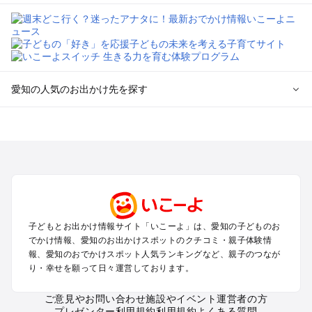
愛知の人気のお出かけ先を探す
愛知のエリアからプール子ども連れのお出かけスポット
を探す
岡崎・豊田・豊橋・三河湾のプールお出かけ
名古屋（名駅・栄・名古屋城・金山・千種）周辺のプールお出
かけ
犬山・一宮・小牧・瀬戸・各務原・尾張のプールお出かけ
知多半島（常滑・半田・南知多）のプールお出かけ
子どもとお出かけ情報サイト「いこーよ」は、愛知の子どものお
でかけ情報、愛知のお出かけスポットのクチコミ・親子体験情
愛知の定番お出かけスポット
報、愛知のおでかけスポット人気ランキングなど、親子のつなが
り・幸せを願って日々運営しております。
愛知の遊園地
愛知の動物園
ご意見やお問い合わせ
施設やイベント運営者の方
愛知のバーベキュー
プレゼンター利用規約
利用規約
よくある質問