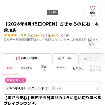
1 / 10
保存
134
【2026年4月15日OPEN】ちきゅうのにわ 木
曽川店
3.8
（幼児
4.0
小学生
3.0
）
1
件
愛知県一宮市町黒田字南八ツケ池25-1 イオンモール木曽川 1階
スポット情報
クーポン
チケット
イベント
写真
口コミ
TOP
詳細情報
お知らせ
見どころ
19
1
新着お知らせ
2026年4月15日グランドオープン☆
【雨でも安心】屋内でも外遊びのように思い切り遊べる
プレイグラウンド♪