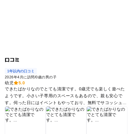
口コミ
1年以内の口コミ
2026年4月に訪問
/
0歳の男の子
幼児
5.0
できたばかりなのでとても清潔です。0歳児でも楽しく遊べた
ようです。小さい子専用のスペースもあるので、親も安心で
す。伺った日にはイベントもやっており、無料でサコッシュを
作ることができました。 授乳室は2部屋、おむつ替えスペース
も2つあり、オムツを捨てる場所もあります。 気になったとこ
ろは、ベビーカー置き場が店舗の横側にあるため、目が届かな
いです。