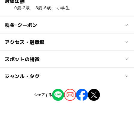
対象年齢
0歳-2歳、 3歳-6歳、 小学生
料金･クーポン
子供の料金
アクセス・駐車場
平日：最初の60分 1,200円、延長30分毎 600円、1dayパ
ス 1,800円
交通アクセス
スポットの特徴
休日：最初の60分 1,400円、延長30分毎 700円
名鉄名古屋本線「黒田駅」より徒歩約3分
・上記料金は子育て応援アプリ「トットット」に会員登録
◯
◯
駐車場あり
ジャンル・タグ
駅から近い
された方の会員価格です。入場当日にご登録いただいた場
近くの駅
合も、当日から会員料金が適応されます。
黒田駅
・一般の方は、お子さま1名さまにつき＋200円となりま
◯
ー
授乳室あり
託児所
ジャンル
シェアする
す。
室内遊び場
・０歳はトットット会員に限り、入場無料です(入場時に
◯
◯
雨でもOK
ベビーカーOK
木曽川駅
年齢が分かる証明書のご提示が必要です)。
・スクールホリデー期間（GW・夏休み・冬休み等）は平
タグ
ー
ー
食事持込OK
レストラン
新木曽川駅
日でも休日料金となります。
お正月2026
涼しい
雨の日おすすめ
※必ず保護者さま(16歳以上)が1名付き添いでご利用くだ