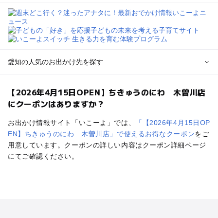
愛知の人気のお出かけ先を探す
愛知のエリアからプール子ども連れのお出かけスポット
【2026年4月15日OPEN】ちきゅうのにわ 木曽川店
を探す
にクーポンはありますか？
岡崎・豊田・豊橋・三河湾のプールお出かけ
名古屋（名駅・栄・名古屋城・金山・千種）周辺のプールお出
お出かけ情報サイト「いこーよ」では、
「【2026年4月15日OP
かけ
EN】ちきゅうのにわ 木曽川店」で使えるお得なクーポン
をご
犬山・一宮・小牧・瀬戸・各務原・尾張のプールお出かけ
用意しています。クーポンの詳しい内容はクーポン詳細ページ
知多半島（常滑・半田・南知多）のプールお出かけ
にてご確認ください。
愛知の定番お出かけスポット
愛知の遊園地
愛知の動物園
愛知のバーベキュー