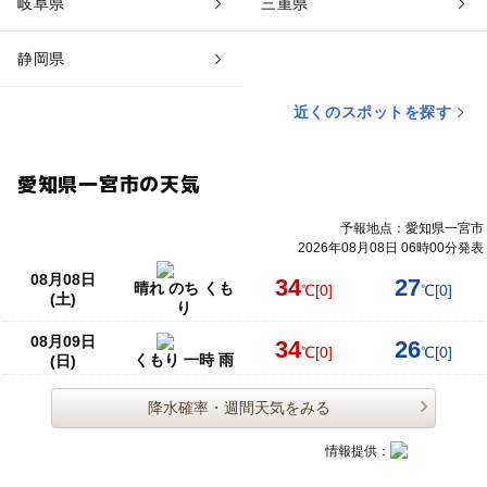
岐阜県
三重県
静岡県
近くのスポットを探す
愛知県一宮市の天気
予報地点：愛知県一宮市
2026年08月08日 06時00分発表
08月08日
34
27
晴れ のち くも
℃
[0]
℃
[0]
(土)
り
08月09日
34
26
℃
[0]
℃
[0]
くもり 一時 雨
(日)
降水確率・週間天気をみる
情報提供：