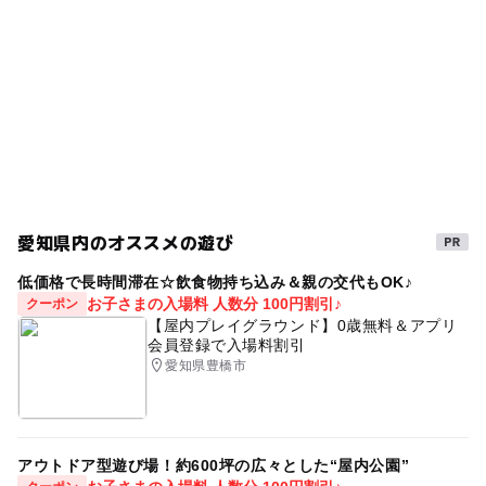
ー
◯
売店
オムツ交換台
さい。
駐車可能台数
GW(ゴールデンウィーク)2027
キッズスペース
※お連れの13～15歳の方は大人料金で入場可能です。
4,400台
ボールプール
割引券
室内アスレチック
室内
大人の料金
12歳
寒い日でもOK
冬休み2025-2026
駐車場詳細
平日：最初の60分 600円、延長30分毎 0円、1dayパス 80
イオンモール木曽川の駐車場をご利用ください。
暑い日でもOK
雨でも遊べる
雨でも楽しめる
0円
休日：最初の60分 700円、延長30分毎 0円
屋内遊び場
お得なクーポン
クーポン
7歳
0歳
3歳
トランポリン
9歳
一日遊べる
春休み2027
クーポン
愛知県内のオススメの遊び
1歳
ワークショップ
4歳
夏休み2026
6歳
【クーポン】子ども入場料100円割引き♪
低価格で長時間滞在☆飲食物持ち込み＆親の交代もOK♪
キッズパーク
年末年始
ゆったり
日帰り
11歳
お子さまの入場料 人数分 100円割引♪
クーポン
【屋内プレイグラウンド】0歳無料＆アプリ
2歳
室内テーマパーク
1日中遊べるスポット
10歳
会員登録で入場料割引
愛知県豊橋市
割引
5歳
インスタ映え
8歳
雨の日おでかけ
雨の日でもOK
アウトドア型遊び場！約600坪の広々とした“屋内公園”