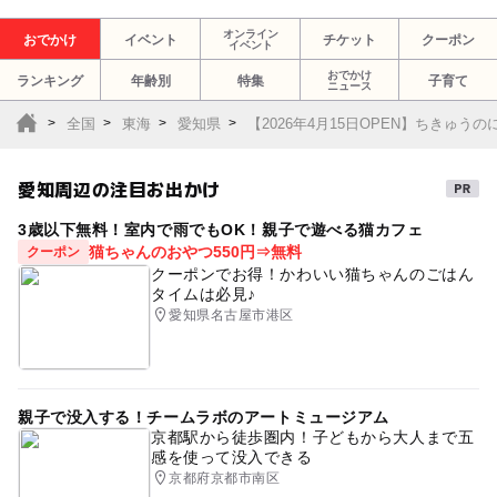
オンライン
おでかけ
イベント
チケット
クーポン
イベント
おでかけ
ランキング
年齢別
特集
子育て
ニュース
全国
東海
愛知県
【2026年4月15日OPEN】ちきゅう
愛知周辺の注目お出かけ
3歳以下無料！室内で雨でもOK！親子で遊べる猫カフェ
猫ちゃんのおやつ550円⇒無料
クーポン
クーポンでお得！かわいい猫ちゃんのごはん
タイムは必見♪
愛知県名古屋市港区
親子で没入する！チームラボのアートミュージアム
京都駅から徒歩圏内！子どもから大人まで五
感を使って没入できる
京都府京都市南区