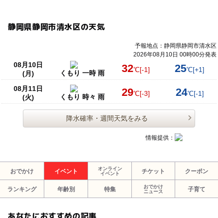
静岡県静岡市清水区の天気
予報地点：静岡県静岡市清水区
2026年08月10日 00時00分発表
08月10日
32
25
℃
[-1]
℃
[+1]
くもり 一時 雨
(月)
08月11日
29
24
℃
[-3]
℃
[-1]
くもり 時々 雨
(火)
降水確率・週間天気をみる
情報提供：
オンライン
おでかけ
イベント
チケット
クーポン
イベント
おでかけ
ランキング
年齢別
特集
子育て
ニュース
あなたにおすすめの記事