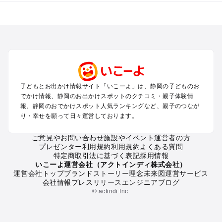
静岡のエリアからプール子ども連れのお出かけスポット
を探す
浜松・浜名湖・天竜のプールお出かけ
伊東・下田・伊豆白浜・東伊豆のプールお出かけ
富士山・富士宮・富士・御殿場のプールお出かけ
小田原・熱海・湯河原・真鶴のプールお出かけ
中伊豆・西伊豆・南伊豆のプールお出かけ
子どもとお出かけ情報サイト「いこーよ」は、静岡の子どものお
静岡・清水のプールお出かけ
でかけ情報、静岡のお出かけスポットのクチコミ・親子体験情
三島・沼津のプールお出かけ
報、静岡のおでかけスポット人気ランキングなど、親子のつなが
掛川・磐田・袋井のプールお出かけ
り・幸せを願って日々運営しております。
焼津・御前崎のプールお出かけ
大井川・寸又峡・川根のプールお出かけ
ご意見やお問い合わせ
施設やイベント運営者の方
プレゼンター利用規約
利用規約
よくある質問
特定商取引法に基づく表記
採用情報
静岡の定番お出かけスポット
いこーよ運営会社（アクトインディ株式会社）
運営会社トップ
ブランドストーリー
理念
未来図
運営サービス
静岡の遊園地
会社情報
プレスリリース
エンジニアブログ
静岡の動物園
© actindi Inc.
静岡のバーベキュー
静岡の釣り
静岡の牧場