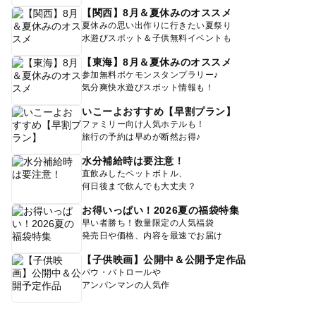
【関西】8月＆夏休みのオススメ
夏休みの思い出作りに行きたい夏祭り
水遊びスポット＆子供無料イベントも
【東海】8月＆夏休みのオススメ
参加無料ポケモンスタンプラリー♪
気分爽快水遊びスポット情報も！
いこーよおすすめ【早割プラン】
ファミリー向け人気ホテルも！
旅行の予約は早めが断然お得♪
水分補給時は要注意！
直飲みしたペットボトル、
何日後まで飲んでも大丈夫？
お得いっぱい！2026夏の福袋特集
早い者勝ち！数量限定の人気福袋
発売日や価格、内容を最速でお届け
【子供映画】公開中＆公開予定作品
パウ・パトロールや
アンパンマンの人気作