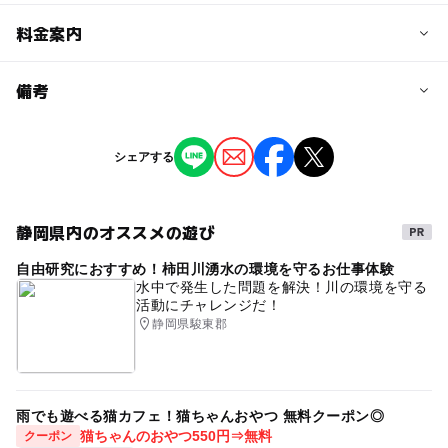
予約/応募
料金案内
問い合わせ先に直接ご確認ください。
料金について
備考
注意・制限事項
参加費900円
ホームページより応募受付。先着順で追加募集受付。
※掲載の情報は天候や主催者側の都合などにより変更にな
シェアする
ることがあります。
情報提供：イベントバンク
静岡県内のオススメの遊び
自由研究におすすめ！柿田川湧水の環境を守るお仕事体験
水中で発生した問題を解決！川の環境を守る
活動にチャレンジだ！
静岡県駿東郡
雨でも遊べる猫カフェ！猫ちゃんおやつ 無料クーポン◎
猫ちゃんのおやつ550円⇒無料
クーポン