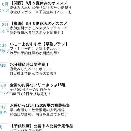
【関西】8月＆夏休みのオススメ
夏休みの思い出作りに行きたい夏祭り
水遊びスポット＆子供無料イベントも
【東海】8月＆夏休みのオススメ
参加無料ポケモンスタンプラリー♪
気分爽快水遊びスポット情報も！
いこーよおすすめ【早割プラン】
ファミリー向け人気ホテルも！
旅行の予約は早めが断然お得♪
水分補給時は要注意！
直飲みしたペットボトル、
何日後まで飲んでも大丈夫？
全国のお得なフリーきっぷ15選
子供50円均一の切符から
100円で1日乗り放題も！
お得いっぱい！2026夏の福袋特集
早い者勝ち！数量限定の人気福袋
発売日や価格、内容を最速でお届け
【子供映画】公開中＆公開予定作品
パウ・パトロールや