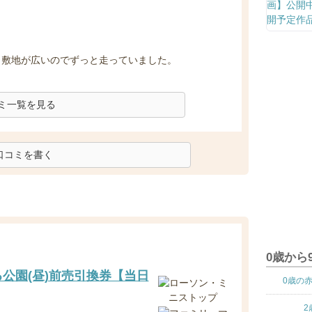
。敷地が広いのでずっと走っていました。
ミ一覧を見る
口コミを書く
0歳から
る公園(昼)前売引換券【当日
0歳の
2