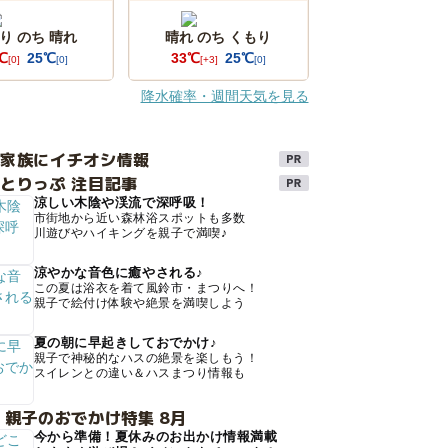
り のち 晴れ
晴れ のち くもり
℃
25℃
33℃
25℃
[0]
[0]
[+3]
[0]
降水確率・週間天気を見る
け家族にイチオシ情報
とりっぷ 注目記事
涼しい木陰や渓流で深呼吸！
市街地から近い森林浴スポットも多数
川遊びやハイキングを親子で満喫♪
涼やかな音色に癒やされる♪
この夏は浴衣を着て風鈴市・まつりへ！
親子で絵付け体験や絶景を満喫しよう
夏の朝に早起きしておでかけ♪
親子で神秘的なハスの絶景を楽しもう！
スイレンとの違い＆ハスまつり情報も
 親子のおでかけ特集 8月
今から準備！夏休みのお出かけ情報満載