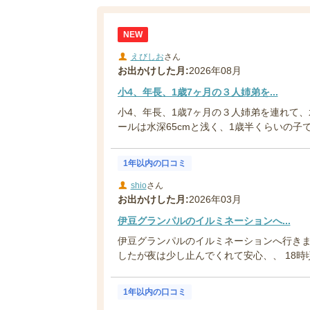
NEW
えびしお
さん
お出かけした月:
2026年08月
小4、年長、1歳7ヶ月の３人姉弟を...
小4、年長、1歳7ヶ月の３人姉弟を連れて、
ールは水深65cmと浅く、1歳半くらいの子で
1年以内の口コミ
shio
さん
お出かけした月:
2026年03月
伊豆グランパルのイルミネーションへ...
伊豆グランパルのイルミネーションへ行き
したが夜は少し止んでくれて安心、、 18時頃
1年以内の口コミ