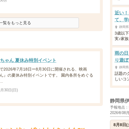
38分
近い！
て、学
一覧をもっと見る
静岡県
3歳以
実♪家
雨の日
り遊ぼ
ちゃん 夏休み特別イベント
静岡県
2026年7月18日ー8月30日に開催される、映画
話題の
ん』の夏休み特別イベントです。 園内各所をめぐる
しいコ
.
8月30日(日)
静岡県
予報地点：
2026年08
8月8日(