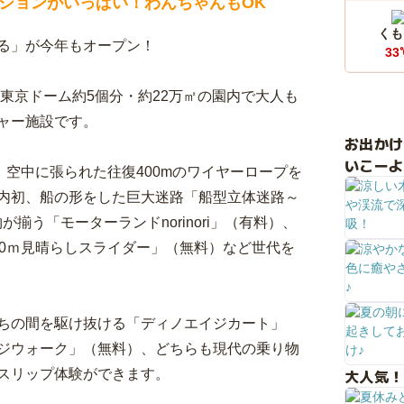
ションがいっぱい！わんちゃんもOK
くも
る」が今年もオープン！
33
、東京ドーム約5個分・約22万㎡の園内で大人も
ャー施設です。
お出か
いこーよ
、空中に張られた往復400mのワイヤーロープを
内初、船の形をした巨大迷路「船型立体迷路～
が揃う「モーターランドnorinori」（有料）、
10ｍ見晴らしスライダー」（無料）など世代を
ちの間を駆け抜ける「ディノエイジカート」
ジウォーク」（無料）、どちらも現代の乗り物
大人気！
スリップ体験ができます。