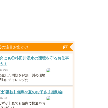
辺の注目お出かけ
究にも◎柿田川湧水の環境を守るお仕事
う！
駿東郡
発生した問題を解決！川の環境
活動にチャレンジだ！
22(土)藤枝】無料✨夏のお子さま撮影会
藤枝市
わずか】夏でも屋内で快適🌻写
枚プレゼント