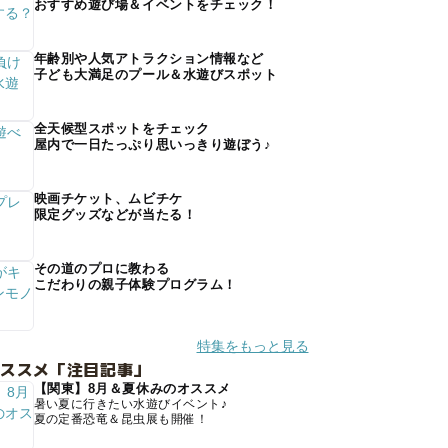
おすすめ遊び場＆イベントをチェック！
年齢別や人気アトラクション情報など
子ども大満足のプール＆水遊びスポット
全天候型スポットをチェック
屋内で一日たっぷり思いっきり遊ぼう♪
映画チケット、ムビチケ
限定グッズなどが当たる！
その道のプロに教わる
こだわりの親子体験プログラム！
特集をもっと見る
オススメ「注目記事」
【関東】8月＆夏休みのオススメ
暑い夏に行きたい水遊びイベント♪
夏の定番恐竜＆昆虫展も開催！