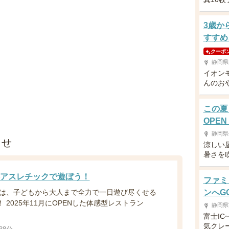
3歳か
すすめ
クーポ
静岡県
イオン
んのお
この夏
OPEN
静岡県
らせ
涼しい
暑さを
アスレチックで遊ぼう！
ファミ
は、子どもから大人まで全力で一日遊び尽くせる
ンへG
！ 2025年11月にOPENした体感型レストラン
静岡県
富士IC
気クレ