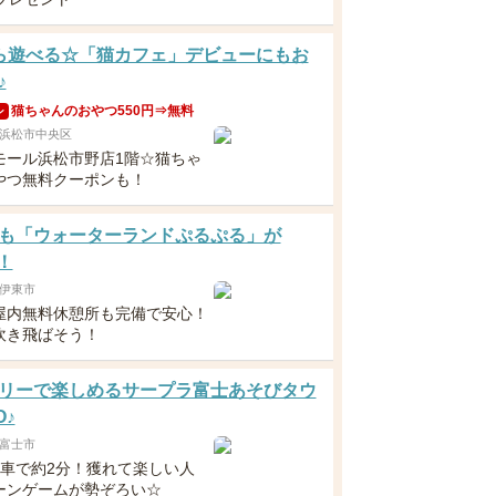
ら遊べる☆「猫カフェ」デビューにもお
♪
猫ちゃんのおやつ550円⇒無料
ン
浜松市中央区
モール浜松市野店1階☆猫ちゃ
やつ無料クーポンも！
も「ウォーターランドぷるぷる」が
！
伊東市
屋内無料休憩所も完備で安心！
吹き飛ばそう！
リーで楽しめるサープラ富士あそびタウ
O♪
富士市
~車で約2分！獲れて楽しい人
ーンゲームが勢ぞろい☆