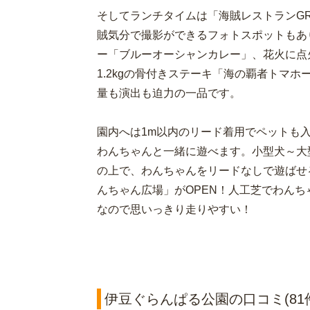
そしてランチタイムは「海賊レストランGR
賊気分で撮影ができるフォトスポットもあ
ー「ブルーオーシャンカレー」、花火に点
1.2kgの骨付きステーキ「海の覇者トマ
量も演出も迫力の一品です。
園内へは1m以内のリード着用でペットも入
わんちゃんと一緒に遊べます。小型犬～大型
の上で、わんちゃんをリードなしで遊ばせる
んちゃん広場」がOPEN！人工芝でわん
なので思いっきり走りやすい！
伊豆ぐらんぱる公園の口コミ(81