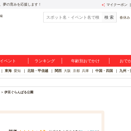
、夢の育みを応援します！
マイクーポン
春休み
イベント
ランキング
年齢別おでかけ
おで
東海
愛知
北陸・甲信越
関西
大阪
京都
兵庫
中国・四国
九州・
伊豆ぐらんぱる公園