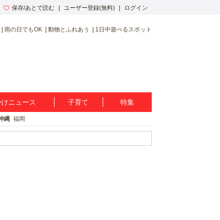
保存/あとで読む
ユーザー登録(無料)
ログイン
雨の日でもOK
動物とふれあう
1日中遊べるスポット
かけニュース
子育て
特集
沖縄
福岡