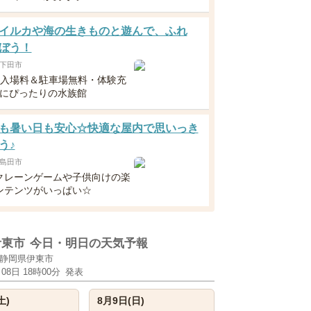
イルカや海の生きものと遊んで、ふれ
ぼう！
下田市
下入場料＆駐車場無料・体験充
族にぴったりの水族館
も暑い日も安心☆快適な屋内で思いっき
う♪
島田市
クレーンゲームや子供向けの楽
ンテンツがいっぱい☆
伊東市
今日・明日の天気予報
静岡県伊東市
月08日 18時00分
発表
土)
8月9日(日)