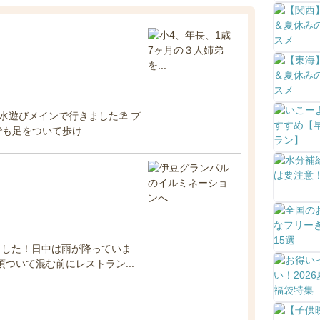
水遊びメインで行きました⛱️ プ
も足をついて歩け...
ました！日中は雨が降っていま
ついて混む前にレストラン...