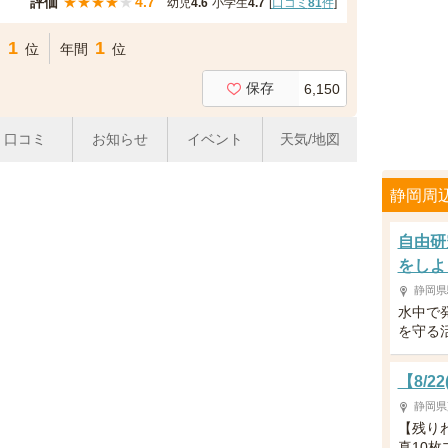
評価
★
★
★
★
★
4.7
幼児
4.6
小学生
4.7
[
口コミ
81
件
]
1
1
間
位
年間
位
保存
6,150
口コミ
お知らせ
イベント
天気/地図
静岡周
自由研
をしよ
静岡県
水中で
を守る
【8/
静岡県
【残り
真10