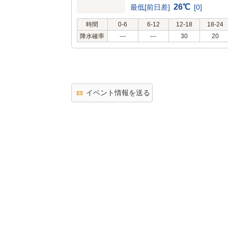
26℃
最低[前日差]
[0]
時間
0-6
6-12
12-18
18-24
降水確率
---
---
30
20
イベント情報を送る