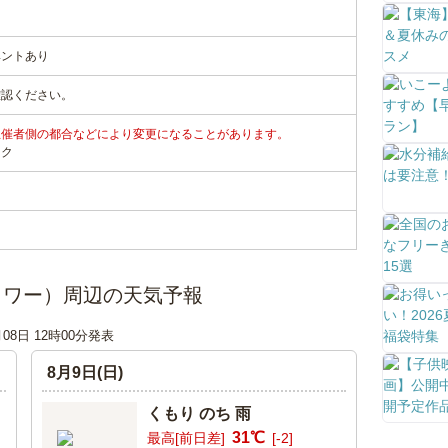
ベントあり
確認ください。
主催者側の都合などにより変更になることがあります。
ンク
ラワー）周辺の天気予報
月08日 12時00分発表
8月9日(日)
くもり のち 雨
31℃
最高[前日差]
[-2]