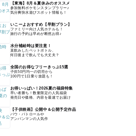
【東海】8月＆夏休みのオススメ
参加無料ポケモンスタンプラリー♪
気分爽快水遊びスポット情報も！
いこーよおすすめ【早割プラン】
ファミリー向け人気ホテルも！
旅行の予約は早めが断然お得♪
水分補給時は要注意！
直飲みしたペットボトル、
何日後まで飲んでも大丈夫？
全国のお得なフリーきっぷ15選
子供50円均一の切符から
100円で1日乗り放題も！
お得いっぱい！2026夏の福袋特集
早い者勝ち！数量限定の人気福袋
発売日や価格、内容を最速でお届け
【子供映画】公開中＆公開予定作品
パウ・パトロールや
アンパンマンの人気作