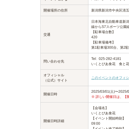
開催場所の住所
新潟県新潟市中央区清五
日本海東北自動車道新潟亀
線からS7スポーツ公園
【駐車場台数】
交通
420
【駐車場備考】
第1駐車場300台、第2
Tel:
025-282-4181
問い合わせ先
いくとぴあ食花 食と花の
オフィシャル
このイベントのオフィ
（公式）サイト
2025/03/01(土)〜2025/0
開催日時
※ 詳しい開催日は、【
【会場名】
いくとぴあ食花
【イベント開始時刻】
開催日時詳細
09:00
【イベント終了時刻】