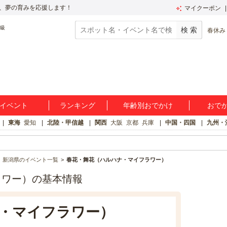
、夢の育みを応援します！
マイクーポン
春休み
イベント
ランキング
年齢別おでかけ
おで
東海
愛知
北陸・甲信越
関西
大阪
京都
兵庫
中国・四国
九州・
新潟県のイベント一覧
春花・舞花（ハルハナ・マイフラワー）
ラワー）の基本情報
・マイフラワー）