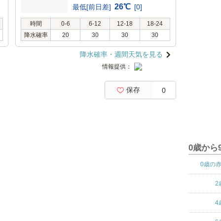
26℃
最低[前日差]
[0]
時間
0-6
6-12
12-18
18-24
降水確率
20
30
30
30
降水確率・週間天気を見る
情報提供：
保存
0
0歳から
0歳の
2
4