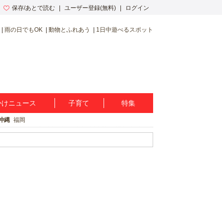
保存/あとで読む
ユーザー登録(無料)
ログイン
雨の日でもOK
動物とふれあう
1日中遊べるスポット
かけニュース
子育て
特集
沖縄
福岡