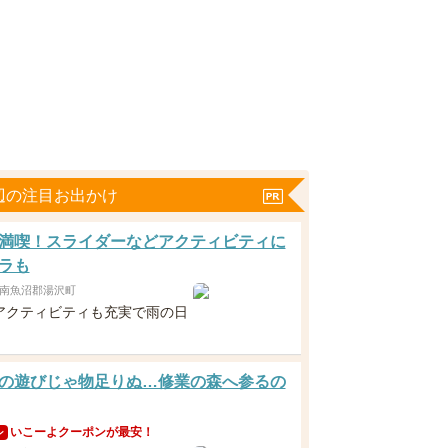
辺の注目お出かけ
満喫！スライダーなどアクティビティに
ラも
南魚沼郡湯沢町
アクティビティも充実で雨の日
！
の遊びじゃ物足りぬ…修業の森へ参るの
いこーよクーポンが最安！
ン