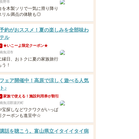
長野市
台を木製ソリで一気に滑り降り
スリル満点の体験も◎
予約がおススメ！夏の楽しみを全部味わ
テル
★いこーよ限定クーポン★
ン
南魚沼市
に縁日、おトクに夏の家族旅行
もう！
フェア開催中！高原で涼しく遊べる人気
ト♪
家族で使える！施設利用券が割引
ン
南魚沼郡湯沢町
や宝探しなどワクワクがいっぱ
引クーポンも進呈中☆
講話を聴こう。富山県立イタイイタイ病