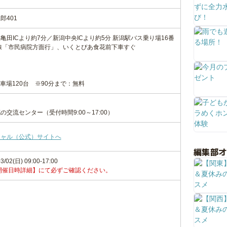
郎401
田ICより約7分／新潟中央ICより約5分 新潟駅バス乗り場16番
線「市民病院方面行」、いくとぴあ食花前下車すぐ
駐車場120台 ※90分まで：無料
交流センター（受付時間9:00～17:00）
シャル（公式）サイトへ
編集部
3/02(日) 09:00-17:00
開催日時詳細】にて必ずご確認ください。