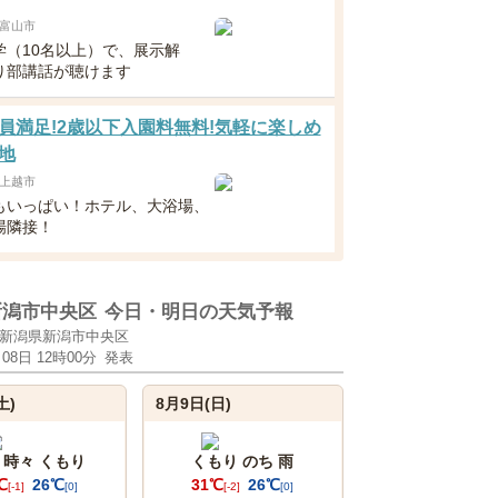
富山市
学（10名以上）で、展示解
り部講話が聴けます
員満足!2歳以下入園料無料!気軽に楽しめ
地
上越市
もいっぱい！ホテル、大浴場、
場隣接！
新潟市中央区
今日・明日の天気予報
新潟県新潟市中央区
月08日 12時00分
発表
土)
8月9日(日)
 時々 くもり
くもり のち 雨
℃
26℃
31℃
26℃
[-1]
[0]
[-2]
[0]