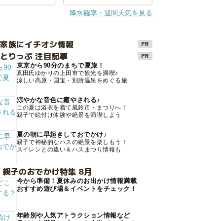
降水確率・週間天気を見る
け家族にイチオシ情報
とりっぷ 注目記事
東京から90分のまちで夏旅！
真田氏ゆかりの上田市で観光を満喫♪
涼しい高原・国宝・別所温泉をめぐる旅
涼やかな音色に癒やされる♪
この夏は浴衣を着て風鈴市・まつりへ！
親子で絵付け体験や絶景を満喫しよう
夏の朝に早起きしておでかけ♪
親子で神秘的なハスの絶景を楽しもう！
スイレンとの違い＆ハスまつり情報も
 親子のおでかけ特集 8月
今から準備！夏休みのお出かけ情報満載
おすすめ遊び場＆イベントをチェック！
年齢別や人気アトラクション情報など