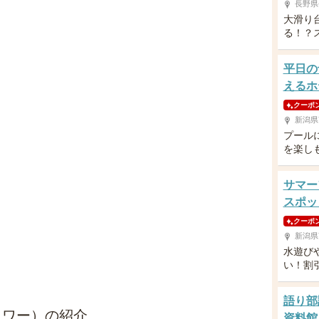
長野県
大滑り
る！？
平日の
えるホ
クーポ
新潟県
プール
を楽し
サマー
スポッ
クーポ
新潟県
水遊び
い！割
語り部
ラワー）の紹介
資料館