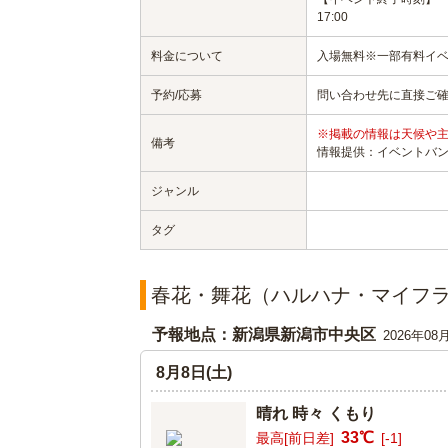
17:00
料金について
入場無料※一部有料イ
予約/応募
問い合わせ先に直接ご
※掲載の情報は天候や
備考
情報提供：イベントバ
ジャンル
タグ
春花・舞花（ハルハナ・マイフ
予報地点：新潟県新潟市中央区
2026年08
8月8日(土)
晴れ 時々 くもり
33℃
最高[前日差]
[-1]